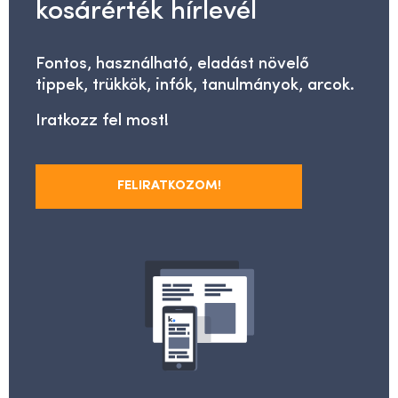
kosárérték hírlevél
Fontos, használható, eladást növelő
tippek, trükkök, infók, tanulmányok, arcok.
Iratkozz fel most!
FELIRATKOZOM!