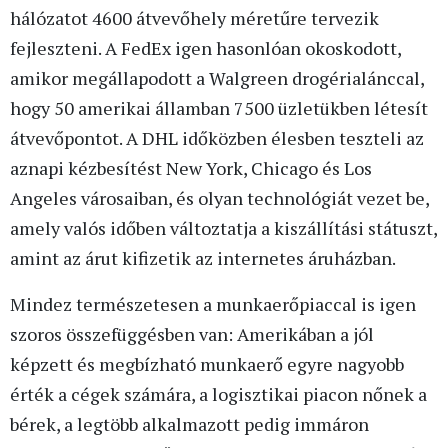
hálózatot 4600 átvevőhely méretűre tervezik
fejleszteni. A FedEx igen hasonlóan okoskodott,
amikor megállapodott a Walgreen drogérialánccal,
hogy 50 amerikai államban 7500 üzletükben létesít
átvevőpontot. A DHL időközben élesben teszteli az
aznapi kézbesítést New York, Chicago és Los
Angeles városaiban, és olyan technológiát vezet be,
amely valós időben változtatja a kiszállítási státuszt,
amint az árut kifizetik az internetes áruházban.
Mindez természetesen a munkaerőpiaccal is igen
szoros összefüggésben van: Amerikában a jól
képzett és megbízható munkaerő egyre nagyobb
érték a cégek számára, a logisztikai piacon nőnek a
bérek, a legtöbb alkalmazott pedig immáron