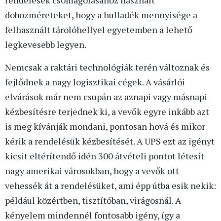
dobozméreteket, hogy a hulladék mennyisége a
felhasznált tárolóhellyel egyetemben a lehető
legkevesebb legyen.
Nemcsak a raktári technológiák terén változnak és
fejlődnek a nagy logisztikai cégek. A vásárlói
elvárások már nem csupán az aznapi vagy másnapi
kézbesítésre terjednek ki, a vevők egyre inkább azt
is meg kívánják mondani, pontosan hová és mikor
kérik a rendelésük kézbesítését. A UPS ezt az igényt
kicsit eltérítendő idén 300 átvételi pontot létesít
nagy amerikai városokban, hogy a vevők ott
vehessék át a rendelésüket, ami épp útba esik nekik:
például közértben, tisztítóban, virágosnál. A
kényelem mindennél fontosabb igény, így a