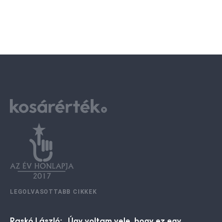
LEGOLVASOTTABB CIKKEK
Raskó László: „Úgy voltam vele, hogy ez egy