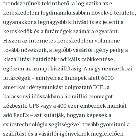
trendszerűnek tekinthető: a logisztika az e-
kereskedelem legdinamikusabban növekvő területe,
ugyanakkor a legnagyobb kihívást is ez jelenti a
kereskedők és a futárcégek számára egyaránt.
Hiszen az internetes kereskedelem volumene
tovább növekszik, a legfőbb vásárlói igény pedig a
kiszállítási határidők radikális csökkentése,
egészen az aznapi kiszállításig. A nagy nemzetközi
futárcégek – amilyen az ünnepek alatt 6000
amerikai idénymunkást dolgoztató DHL, a
karácsonyi időszakban 750 millió csomagot
kézbesítő UPS vagy a 400 ezer embernek munkát
adó FedEx – azt kutatják, hogyan képesek a
csúcstechnológia segítségével tovább gyorsítani a
szállítást és a vásárlói igényeknek megfelelően