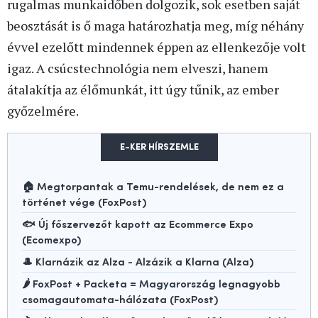
rugalmas munkaidőben dolgozik, sok esetben saját
beosztását is ő maga határozhatja meg, míg néhány
évvel ezelőtt mindennek éppen az ellenkezője volt
igaz. A csúcstechnológia nem elveszi, hanem
átalakítja az élőmunkát, itt úgy tűnik, az ember
győzelmére.
E-KER HÍRSZEMLE
🏠 Megtorpantak a Temu-rendelések, de nem ez a
történet vége (FoxPost)
🐟 Új főszervezőt kapott az Ecommerce Expo
(Ecomexpo)
🎩 Klarnázik az Alza - Alzázik a Klarna (Alza)
🌶️ FoxPost + Packeta = Magyarország legnagyobb
csomagautomata-hálózata (FoxPost)