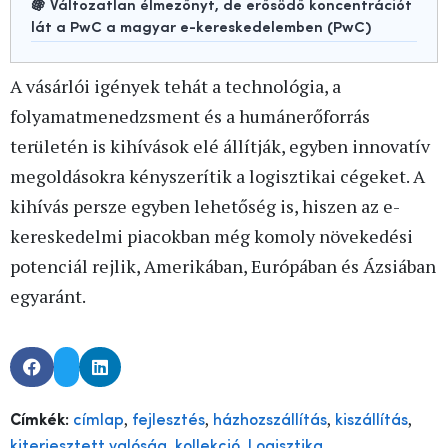
🍇 Változatlan élmezőnyt, de erősödő koncentrációt
lát a PwC a magyar e-kereskedelemben (PwC)
A vásárlói igények tehát a technológia, a
folyamatmenedzsment és a humánerőforrás
területén is kihívások elé állítják, egyben innovatív
megoldásokra kényszerítik a logisztikai cégeket. A
kihívás persze egyben lehetőség is, hiszen az e-
kereskedelmi piacokban még komoly növekedési
potenciál rejlik, Amerikában, Európában és Ázsiában
egyaránt.
,
,
,
,
Címkék:
címlap
fejlesztés
házhozszállítás
kiszállítás
,
,
,
kiterjesztett valóság
kollekció
Logisztika