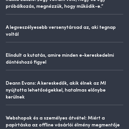
próbálkozás, megnézzük, hogy működik-e.”
A legveszélyesebb versenytársad az, aki tegnap
voltál
Elindult a kutatás, amire minden e-kereskedelmi
döntéshozó figyel
Deann Evans: A kereskedők, akik élnek az MI
nyújtotta lehetőségekkel, hatalmas előnybe
kerülnek
Webshopok és a személyes átvétel: Miért a
papírtáska az offline vásárlói élmény megmentője