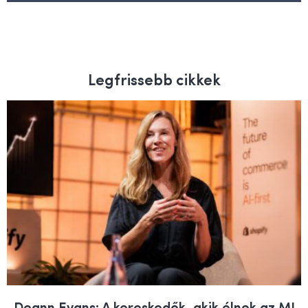
Legfrissebb cikkek
Deann Evans: A kereskedők, akik élnek az MI