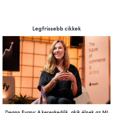
Legfrissebb cikkek
Deann Evans: A kereskedők, akik élnek az MI