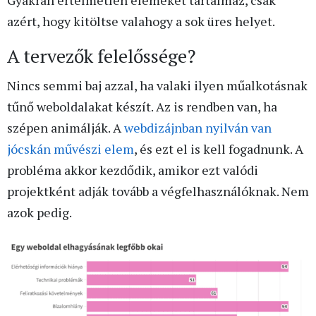
Gyakran értelmetlen elemeket tartalmaz, csak
azért, hogy kitöltse valahogy a sok üres helyet.
A tervezők felelőssége?
Nincs semmi baj azzal, ha valaki ilyen műalkotásnak
tűnő weboldalakat készít. Az is rendben van, ha
szépen animálják. A
webdizájnban nyilván van
jócskán művészi elem
, és ezt el is kell fogadnunk. A
probléma akkor kezdődik, amikor ezt valódi
projektként adják tovább a végfelhasználóknak. Nem
azok pedig.