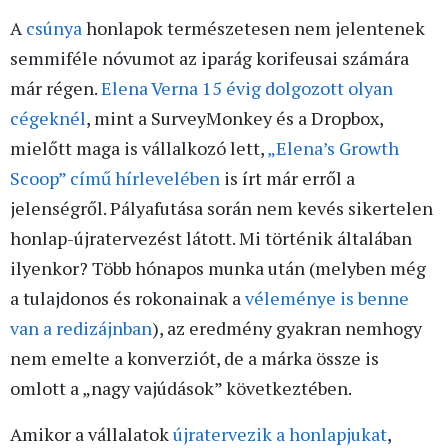
A
csúnya
honlapok természetesen nem jelentenek
semmiféle nóvumot az iparág korifeusai számára
már régen.
Elena Verna 15 évig dolgozott olyan
cégeknél
, mint a SurveyMonkey és a Dropbox,
mielőtt maga is vállalkozó lett,
„Elena’s Growth
Scoop” című hírlevelében
is írt már erről a
jelenségről. Pályafutása során nem kevés sikertelen
honlap-újratervezést látott. Mi történik általában
ilyenkor? Több hónapos munka után (melyben még
a tulajdonos és rokonainak a
véleménye is benne
van a redizájnban
), az eredmény gyakran nemhogy
nem emelte a konverziót, de a márka össze is
omlott a „nagy vajúdások” következtében.
Amikor a vállalatok
újratervezik a honlapjukat
,