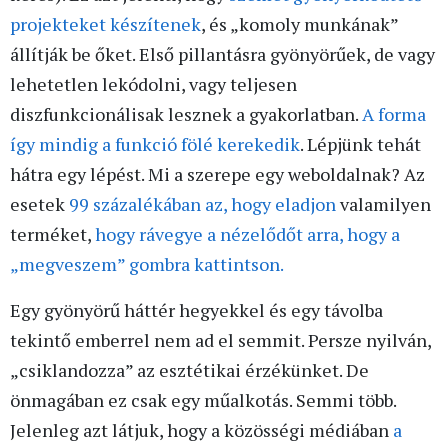
projekteket készítenek
, és „komoly munkának”
állítják be őket. Első pillantásra gyönyörűek, de vagy
lehetetlen lekódolni, vagy teljesen
diszfunkcionálisak lesznek a gyakorlatban.
A forma
így mindig a funkció fölé kerekedik
. Lépjünk tehát
hátra egy lépést. Mi a szerepe egy weboldalnak? Az
esetek
99 százalékában az, hogy eladjon
valamilyen
terméket,
hogy rávegye a nézelődőt arra, hogy a
„megveszem” gombra kattintson.
Egy gyönyörű háttér hegyekkel és egy távolba
tekintő emberrel nem ad el semmit. Persze nyilván,
„csiklandozza” az esztétikai érzékünket. De
önmagában ez csak egy műalkotás. Semmi több.
Jelenleg azt látjuk, hogy a közösségi médiában
a