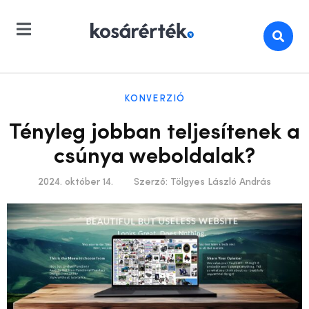
KONVERZIÓ
Tényleg jobban teljesítenek a
csúnya weboldalak?
2024. október 14.
Szerző:
Tölgyes László András