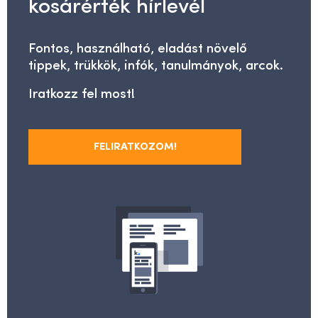
kosárérték hírlevél
Fontos, használható, eladást növelő
tippek, trükkök, infók, tanulmányok, arcok.
Iratkozz fel most!
FELIRATKOZOM!