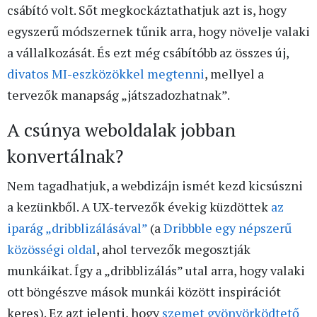
csábító volt. Sőt megkockáztathatjuk azt is, hogy
egyszerű módszernek tűnik arra, hogy növelje valaki
a vállalkozását. És ezt még csábítóbb az összes új,
divatos MI-eszközökkel megtenni
, mellyel a
tervezők manapság „játszadozhatnak”.
A csúnya weboldalak jobban
konvertálnak?
Nem tagadhatjuk, a webdizájn ismét kezd kicsúszni
a kezünkből. A UX-tervezők évekig küzdöttek
az
iparág „dribblizálásával”
(a
Dribbble egy népszerű
közösségi oldal
, ahol tervezők megosztják
munkáikat. Így a „dribblizálás” utal arra, hogy valaki
ott böngészve mások munkái között inspirációt
keres). Ez azt jelenti, hogy
szemet gyönyörködtető