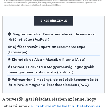
E-KER HÍRSZEMLE
🏠 Megtorpantak a Temu-rendelések, de nem ez a
történet vége (FoxPost)
🐟 Új főszervezőt kapott az Ecommerce Expo
(Ecomexpo)
🎩 Klarnázik az Alza - Alzázik a Klarna (Alza)
🌶️ FoxPost + Packeta = Magyarország legnagyobb
csomagautomata-hálózata (FoxPost)
🍇 Változatlan élmezőnyt, de erősödő koncentrációt
lát a PwC a magyar e-kereskedelemben (PwC)
A tervezők igazi feladata részben az lenne, hogy
lebeszéljenek
a „csak szép” helyett a „hatékony és