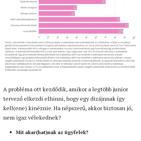
A probléma ott kezdődik, amikor a legtöbb junior
tervező elkezdi elhinni, hogy egy dizájnnak így
kell(ene) kinéznie. Ha népszerű, akkor biztosan jó,
nem igaz vélekednek?
Mit akar(hat)nak az ügyfelek?