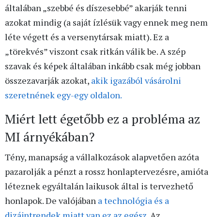
általában „szebbé és díszesebbé” akarják tenni
azokat mindig (a saját ízlésük vagy ennek meg nem
léte végett és a versenytársak miatt). Ez a
„törekvés” viszont csak ritkán válik be. A szép
szavak és képek általában inkább csak még jobban
összezavarják azokat,
akik igazából vásárolni
szeretnének egy-egy oldalon.
Miért lett égetőbb ez a probléma az
MI árnyékában?
Tény, manapság a vállalkozások alapvetően azóta
pazarolják a pénzt a rossz honlaptervezésre, amióta
léteznek egyáltalán laikusok által is tervezhető
honlapok. De valójában
a technológia és a
dizájntrendek miatt van ez az egész
. Az