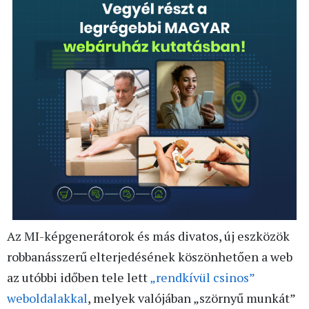
Az MI-képgenerátorok és más divatos, új eszközök
robbanásszerű elterjedésének köszönhetően a web
az utóbbi időben tele lett
„rendkívül csinos”
weboldalakkal
, melyek valójában „szörnyű munkát”