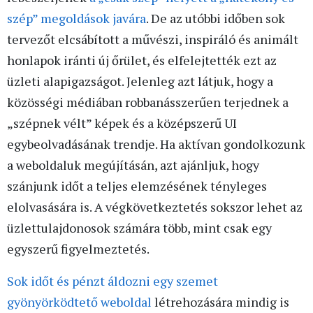
szép” megoldások javára
. De az utóbbi időben sok
tervezőt elcsábított a művészi, inspiráló és animált
honlapok iránti új őrület, és elfelejtették ezt az
üzleti alapigazságot. Jelenleg azt látjuk, hogy a
közösségi médiában robbanásszerűen terjednek a
„szépnek vélt” képek és a középszerű UI
egybeolvadásának trendje. Ha aktívan gondolkozunk
a weboldaluk megújításán, azt ajánljuk, hogy
szánjunk időt a teljes elemzésének tényleges
elolvasására is. A végkövetkeztetés sokszor lehet az
üzlettulajdonosok számára több, mint csak egy
egyszerű figyelmeztetés.
Sok időt és pénzt áldozni egy szemet
gyönyörködtető weboldal
létrehozására mindig is