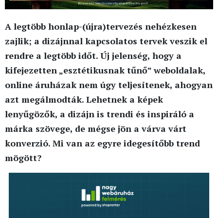
A legtöbb honlap-(újra)tervezés nehézkesen
zajlik; a dizájnnal kapcsolatos tervek veszik el
rendre a legtöbb időt. Új jelenség, hogy a
kifejezetten „esztétikusnak tűnő” weboldalak,
online áruházak nem úgy teljesítenek, ahogyan
azt megálmodták. Lehetnek a képek
lenyűgözők, a dizájn is trendi és inspiráló a
márka szövege, de mégse jön a várva várt
konverzió. Mi van az egyre idegesítőbb trend
mögött?