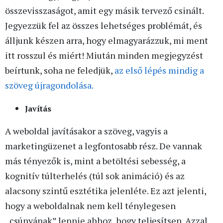
összevisszaságot, amit egy másik tervező csinált.
Jegyezzük fel az összes lehetséges problémát, és
álljunk készen arra, hogy elmagyarázzuk, mi ment
itt rosszul és miért! Miután minden megjegyzést
beírtunk, soha ne feledjük,
az első lépés mindig a
szöveg újragondolása.
Javítás
A weboldal javításakor a szöveg, vagyis a
marketingüzenet a legfontosabb rész. De vannak
más tényezők is, mint a betöltési sebesség, a
kognitív túlterhelés (túl sok animáció) és az
alacsony szintű esztétika jelenléte. Ez azt jelenti,
hogy a weboldalnak nem kell ténylegesen
„csúnyának” lennie ahhoz, hogy teljesítsen. Azzal