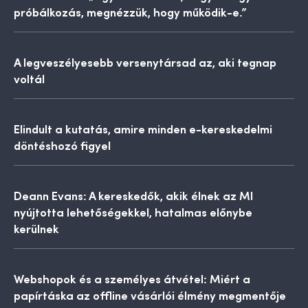
próbálkozás, megnézzük, hogy működik-e.”
A legveszélyesebb versenytársad az, aki tegnap
voltál
Elindult a kutatás, amire minden e-kereskedelmi
döntéshozó figyel
Deann Evans: A kereskedők, akik élnek az MI
nyújtotta lehetőségekkel, hatalmas előnybe
kerülnek
Webshopok és a személyes átvétel: Miért a
papírtáska az offline vásárlói élmény megmentője