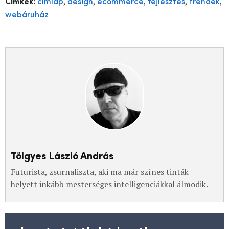
,
,
,
,
,
Címkék:
címlap
design
ecommerce
fejlesztés
trendek
webáruház
Tölgyes László András
Futurista, zsurnaliszta, aki ma már színes tinták
helyett inkább mesterséges intelligenciákkal álmodik.