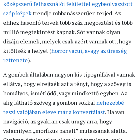
középszerű felhasználói felülettel egybeolvasztott
szép képek
trendje robbanásszerűen terjed. Az
ehhez hasonló tervek több száz megosztást és több
millió megtekintést kapnak. Sőt vannak olyan
dizájn elemek, melyek csak azért vannak ott, hogy
kitöltsék a helyet (
horror vacui, avagy az üresség
rettenete
).
A gombok általában nagyon kis tipográfiával vannak
ellátva, hogy elrejtsék azt a tényt, hogy a szöveg is
homályos, ismétlődő, vagy mindkettő egyben. Az
alig látható szöveg a gombon sokkal
nehezebbé
teszi valójában eleve már a konvertálást
. Ha van
navigáció, az gyakran csak ürügy arra, hogy
valamilyen „morfikus panelt” mutassanak alatta.