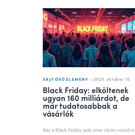
-
2024. október 30.
SAJTÓKÖZLEMÉNY
Black Friday: elköltenek
ugyan 160 milliárdot, de
már tudatosabbak a
vásárlók
Bár a Black Friday már nem olyan vonzó a