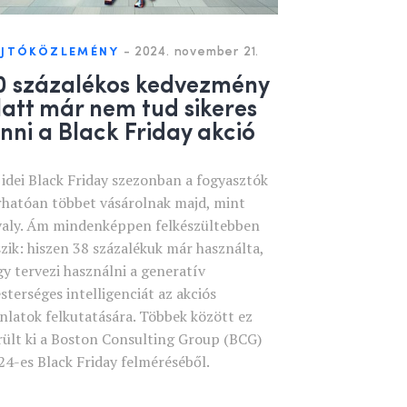
-
2024. november 21.
AJTÓKÖZLEMÉNY
0 százalékos kedvezmény
latt már nem tud sikeres
enni a Black Friday akció
 idei Black Friday szezonban a fogyasztók
rhatóan többet vásárolnak majd, mint
valy. Ám mindenképpen felkészültebben
szik: hiszen 38 százalékuk már használta,
gy tervezi használni a generatív
sterséges intelligenciát az akciós
ánlatok felkutatására. Többek között ez
rült ki a Boston Consulting Group (BCG)
24-es Black Friday felméréséből.