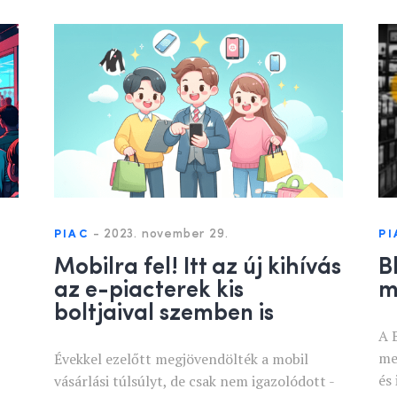
-
2023. november 29.
PIAC
PI
Mobilra fel! Itt az új kihívás
B
az e-piacterek kis
m
boltjaival szemben is
A 
me
Évekkel ezelőtt megjövendölték a mobil
és
vásárlási túlsúlyt, de csak nem igazolódott -