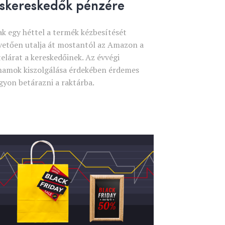
iskereskedők pénzére
ak egy héttel a termék kézbesítését
vetően utalja át mostantól az Amazon a
telárat a kereskedőinek. Az évvégi
hamok kiszolgálása érdekében érdemes
gyon betárazni a raktárba.