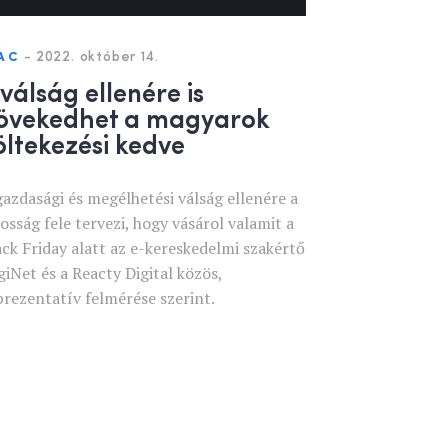
-
2022. október 14.
AC
 válság ellenére is
övekedhet a magyarok
öltekezési kedve
gazdasági és megélhetési válság ellenére a
kosság fele tervezi, hogy vásárol valamit a
ack Friday alatt az e-kereskedelmi szakértő
giNet és a Reacty Digital közös,
prezentatív felmérése szerint.