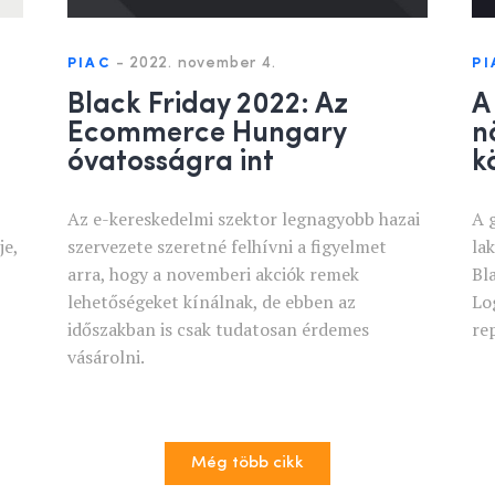
-
2022. november 4.
PIAC
PI
Black Friday 2022: Az
A
Ecommerce Hungary
n
óvatosságra int
k
-
Az e-kereskedelmi szektor legnagyobb hazai
A 
je,
szervezete szeretné felhívni a figyelmet
la
arra, hogy a novemberi akciók remek
Bl
lehetőségeket kínálnak, de ebben az
Lo
időszakban is csak tudatosan érdemes
re
vásárolni.
Még több cikk