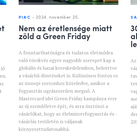
-
2024. november 25.
PIAC
S
et
Nem az éretlensége miatt
3
zöld a Green Friday
a
l
A fenntarthatóságra és tudatos életmódra
való törekvés egyre nagyobb szerepet kap a
Az
globális és hazai kereskedelemben, beleértve
 jó
vá
a vásárlói döntéseket is. Különösen fontos ez
en.
ta
az ünnepi szezonhoz közeledve, amikor a
az
te
fogyasztás ugrásszerűen megnő. A
t
va
Mastercard idei Green Friday kampánya erre
me
az új szemléletre épít, és arra ösztönzi a
aj
vásárlókat, hogy az élelmiszerfogyasztás és -
de
vásárlás területén is váljanak
20
környezettudatosabbá.