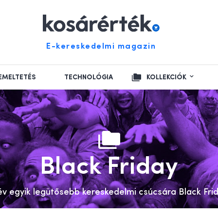
E-kereskedelmi magazin
EMELTETÉS
TECHNOLÓGIA
KOLLEKCIÓK
Black Friday
 év egyik legütősebb kereskedelmi csúcsára Black Frid