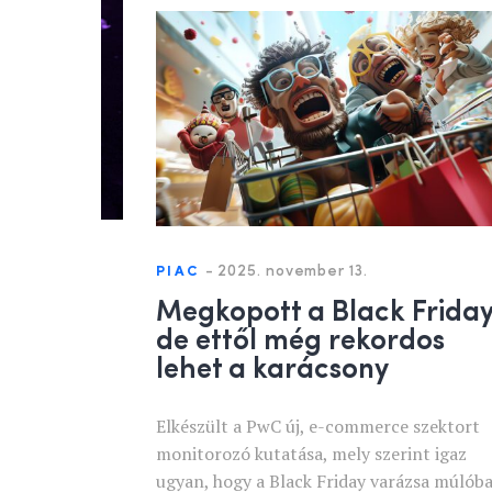
-
2025. november 13.
PIAC
Megkopott a Black Friday
de ettől még rekordos
lehet a karácsony
Elkészült a PwC új, e-commerce szektort
monitorozó kutatása, mely szerint igaz
ugyan, hogy a Black Friday varázsa múlób