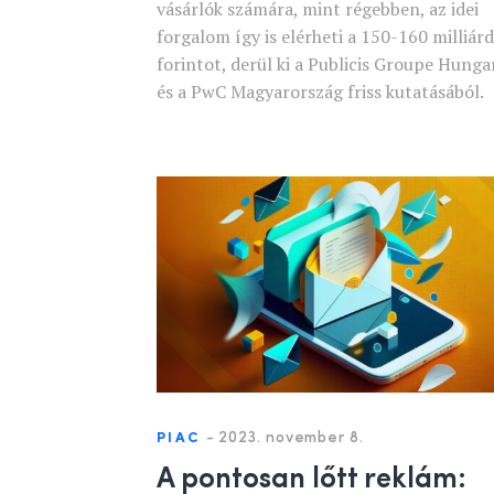
vásárlók számára, mint régebben, az idei
forgalom így is elérheti a 150-160 milliárd
forintot, derül ki a Publicis Groupe Hunga
és a PwC Magyarország friss kutatásából.
-
2023. november 8.
PIAC
A pontosan lőtt reklám: