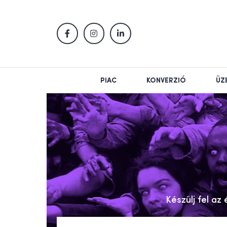
PIAC
KONVERZIÓ
ÜZ
Készülj fel az