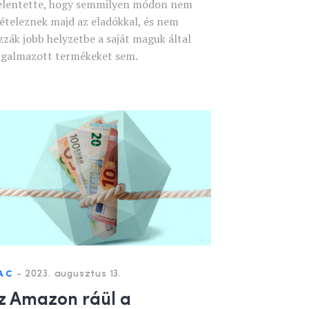
jelentette, hogy semmilyen módon nem
vételeznek majd az eladókkal, és nem
zzák jobb helyzetbe a saját maguk által
rgalmazott termékeket sem.
-
2023. augusztus 13.
AC
z Amazon ráül a