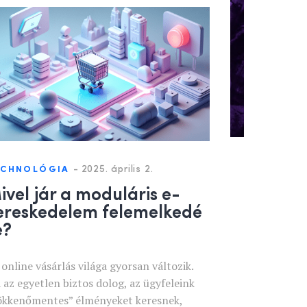
-
2025. április 2.
ECHNOLÓGIA
ivel jár a moduláris e-
ereskedelem felemelkedé
e?
 online vásárlás világa gyorsan változik.
 az egyetlen biztos dolog, az ügyfeleink
ökkenőmentes” élményeket keresnek,