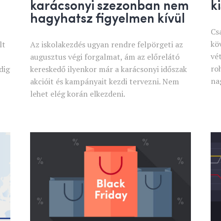
karácsonyi szezonban nem
k
hagyhatsz figyelmen kívül
Cs
kö
lt
Az iskolakezdés ugyan rendre felpörgeti az
vé
augusztus végi forgalmat, ám az előrelátó
ro
dig
kereskedő ilyenkor már a karácsonyi időszak
na
akcióit és kampányait kezdi tervezni. Nem
lehet elég korán elkezdeni.