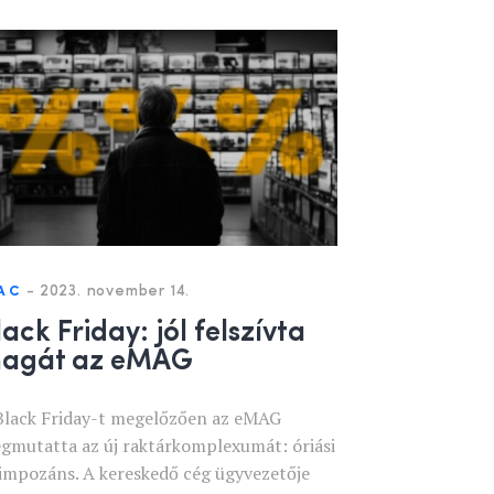
-
2023. november 14.
AC
lack Friday: jól felszívta
agát az eMAG
Black Friday-t megelőzően az eMAG
gmutatta az új raktárkomplexumát: óriási
 impozáns. A kereskedő cég ügyvezetője