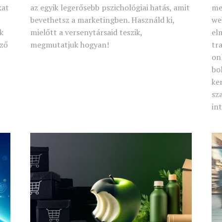
kat
az egyik legerősebb pszichológiai hatás, amit
me
bevethetsz a marketingben. Használd ki,
we
k
mielőtt a versenytársaid teszik,
el
ező
megmutatjuk hogyan!
tr
on
bo
ke
sz
in