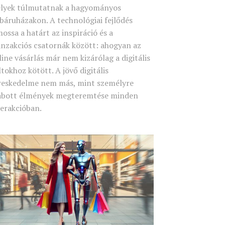
lyek túlmutatnak a hagyományos
báruházakon. A technológiai fejlődés
mossa a határt az inspiráció és a
anzakciós csatornák között: ahogyan az
line vásárlás már nem kizárólag a digitális
ltokhoz kötött. A jövő digitális
reskedelme nem más, mint személyre
abott élmények megteremtése minden
terakcióban.