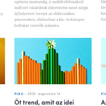
ki
egészen mostanáig. A mobiltelefonokról
ki
indított vásárlások előretörése most mégis
ho
új helyzetet teremt az elektronikus
ry
fo
piactereken, elsősorban a kis- és közepes
boltokat vezetők számára.
-
2023. augusztus 14.
PIAC
PI
Öt trend, amit az idei
A