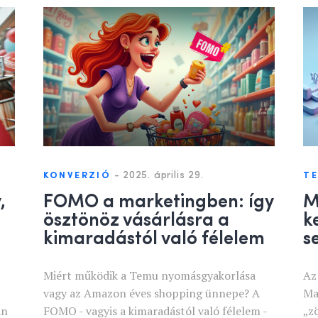
-
2025. április 29.
KONVERZIÓ
T
,
FOMO a marketingben: így
M
ösztönöz vásárlásra a
k
kimaradástól való félelem
s
Miért működik a Temu nyomásgyakorlása
Az
vagy az Amazon éves shopping ünnepe? A
Ma
an
FOMO - vagyis a kimaradástól való félelem -
„z