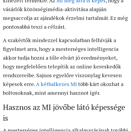
kinézett termékre. Az
MI még arra is képes
, hogy a
vásárlók közösségimédia-aktivitása alapján
megsaccolja az ajándékok érzelmi tartalmát. Ez még
pontosabbá teszi a célzást.
A szakértők mindezzel kapcsolatban felhívják a
figyelmet arra, hogy a mesterséges intelligencia
akkor tudja hozni a tőle elvárt jó eredményeket,
hogy megfelelően telepítik az online kereskedők
rendszereibe. Sajnos egyelőre viszonylag kevesen
képesek erre.
A kétbalkezes MI
több kárt okozhat a
boltosoknak, mint amennyi hasznot ígér.
Hasznos az MI jövőbe látó képessége
is
A mesterséges intelligencia alkalmazásának további