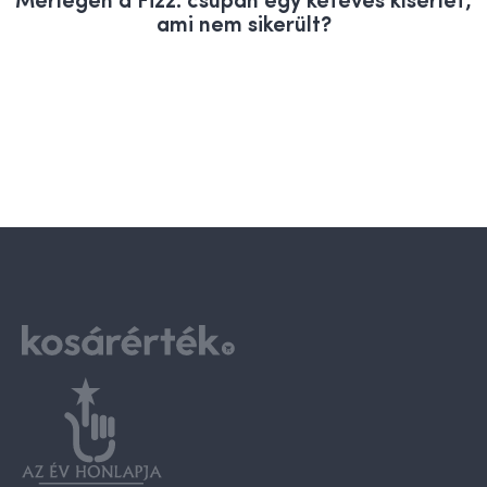
ami nem sikerült?