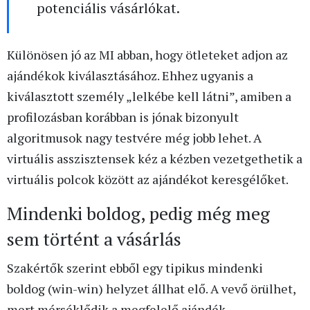
potenciális vásárlókat.
Különösen jó az MI abban, hogy ötleteket adjon az
ajándékok kiválasztásához. Ehhez ugyanis a
kiválasztott személy „lelkébe kell látni”, amiben a
profilozásban korábban is jónak bizonyult
algoritmusok nagy testvére még jobb lehet. A
virtuális asszisztensek kéz a kézben vezetgethetik a
virtuális polcok között az ajándékot keresgélőket.
Mindenki boldog, pedig még meg
sem történt a vásárlás
Szakértők szerint ebből egy tipikus mindenki
boldog (win-win) helyzet állhat elő. A vevő örülhet,
mert mérséklődik a megfelelő ajándék