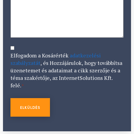
CONSENT
*
Elfogadom a Kosárérték
adatkezelési
szabályzatát
, és Hozzájárulok, hogy továbbítsa
üzenetemet és adataimat a cikk szerzője és a
téma szakértője, az InternetSolutions Kft.
felé.
*