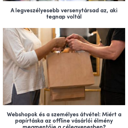
A legveszélyesebb versenytársad az, aki
tegnap voltál
Webshopok és a személyes átvétel: Miért a
papírtáska az offline vásárlói élmény
megmentője a célegyenesben?