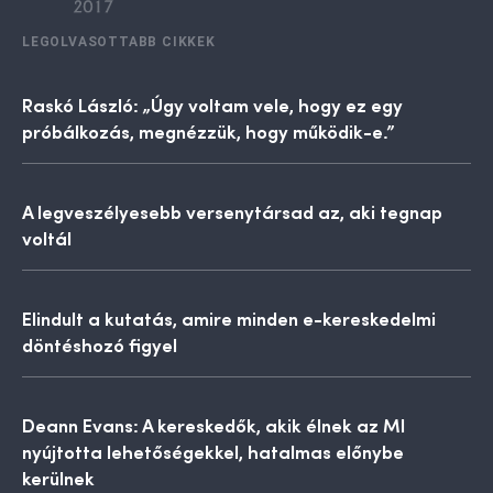
LEGOLVASOTTABB CIKKEK
Raskó László: „Úgy voltam vele, hogy ez egy
próbálkozás, megnézzük, hogy működik-e.”
A legveszélyesebb versenytársad az, aki tegnap
voltál
Elindult a kutatás, amire minden e-kereskedelmi
döntéshozó figyel
Deann Evans: A kereskedők, akik élnek az MI
nyújtotta lehetőségekkel, hatalmas előnybe
kerülnek