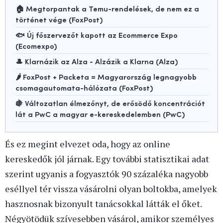
🏠 Megtorpantak a Temu-rendelések, de nem ez a
történet vége (FoxPost)
🐟 Új főszervezőt kapott az Ecommerce Expo
(Ecomexpo)
🎩 Klarnázik az Alza - Alzázik a Klarna (Alza)
🌶️ FoxPost + Packeta = Magyarország legnagyobb
csomagautomata-hálózata (FoxPost)
🍇 Változatlan élmezőnyt, de erősödő koncentrációt
lát a PwC a magyar e-kereskedelemben (PwC)
És ez megint elvezet oda, hogy az online
kereskedők jól járnak. Egy további statisztikai adat
szerint ugyanis a fogyasztók 90 százaléka nagyobb
eséllyel tér vissza vásárolni olyan boltokba, amelyek
hasznosnak bizonyult tanácsokkal látták el őket.
Négyötödük szívesebben vásárol, amikor személyes