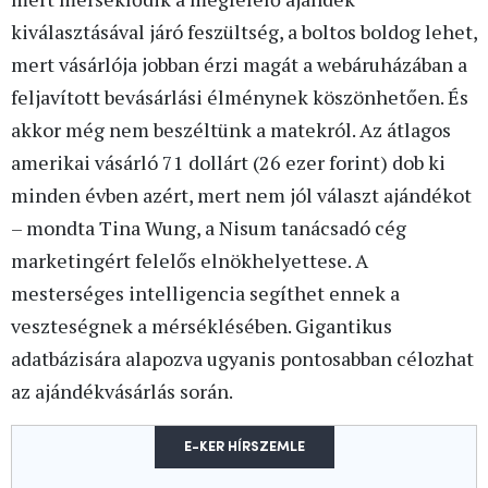
kiválasztásával járó feszültség, a boltos boldog lehet,
mert vásárlója jobban érzi magát a webáruházában a
feljavított bevásárlási élménynek köszönhetően. És
akkor még nem beszéltünk a matekról. Az átlagos
amerikai vásárló 71 dollárt (26 ezer forint) dob ki
minden évben azért, mert nem jól választ ajándékot
– mondta Tina Wung, a Nisum tanácsadó cég
marketingért felelős elnökhelyettese. A
mesterséges intelligencia segíthet ennek a
veszteségnek a mérséklésében. Gigantikus
adatbázisára alapozva ugyanis pontosabban célozhat
az ajándékvásárlás során.
E-KER HÍRSZEMLE