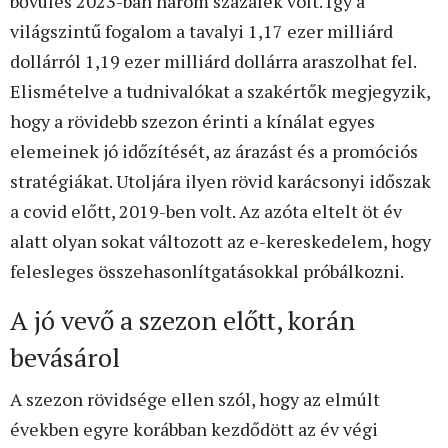
bővülés 2023-ban három százalék volt. Így a
világszintű fogalom a tavalyi 1,17 ezer milliárd
dollárról 1,19 ezer milliárd dollárra araszolhat fel.
Elismételve a tudnivalókat a szakértők megjegyzik,
hogy a rövidebb szezon érinti a kínálat egyes
elemeinek jó időzítését, az árazást és a promóciós
stratégiákat. Utoljára ilyen rövid karácsonyi időszak
a covid előtt, 2019-ben volt. Az azóta eltelt öt év
alatt olyan sokat változott az e-kereskedelem, hogy
felesleges összehasonlítgatásokkal próbálkozni.
A jó vevő a szezon előtt, korán
bevásárol
A szezon rövidsége ellen szól, hogy az elmúlt
években egyre korábban kezdődött az év végi