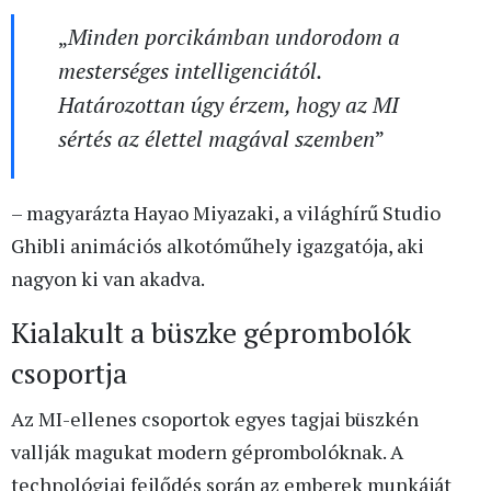
„
Minden porcikámban undorodom a
mesterséges intelligenciától.
Határozottan úgy érzem, hogy az MI
sértés az élettel magával szemben
”
– magyarázta Hayao Miyazaki, a világhírű Studio
Ghibli animációs alkotóműhely igazgatója, aki
nagyon ki van akadva.
Kialakult a büszke géprombolók
csoportja
Az MI-ellenes csoportok egyes tagjai büszkén
vallják magukat modern géprombolóknak. A
technológiai fejlődés során az emberek munkáját