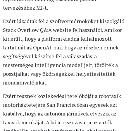
tervezéséhez MI-t.
Ezért lázadtak fel a szoftvermérnököket kiszolgáló
Stack Overflow Q&A website felhasználói. Amikor
kiderült, hogy a platform eladná felhalmozott
tartalmát az OpenAI-nak, hogy az részben ennek
segítségével készítse fel a válaszadásra
mesterséges intelligencia modelljeit, törölték a
posztjaikat vagy ökörségekkel helyettesítették
mondanivalójukat.
Ezért tesznek közlekedési terelőbóját a robotaxik
motorháztetejére San Franciscóban egyesek azt
kiabálva, hogy az autonóm járművek elveszik az
taxisok munkáját. A bója összezavarja az autók
érzékelőit, amelyek ott fagynak le, ahol vannak.