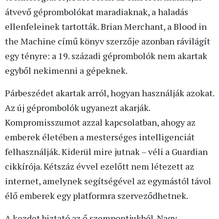
átvevő géprombolókat maradiaknak, a haladás
ellenfeleinek tartották. Brian Merchant, a Blood in
the Machine című könyv szerzője azonban rávilágít
egy tényre: a 19. századi géprombolók nem akartak
egyből nekimenni a gépeknek.
Párbeszédet akartak arról, hogyan használják azokat.
Az új géprombolók ugyanezt akarják.
Kompromisszumot azzal kapcsolatban, ahogy az
emberek életében a mesterséges intelligenciát
felhasználják. Kiderül mire jutnak – véli a Guardian
cikkírója. Kétszáz évvel ezelőtt nem létezett az
internet, amelynek segítségével az egymástól távol
élő emberek egy platformra szerveződhetnek.
A kezdet biztató az ő szempontjukból. Nagy