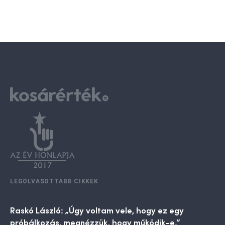
LEGOLVASOTTABB CIKKEK
Raskó László: „Úgy voltam vele, hogy ez egy
próbálkozás, megnézzük, hogy működik-e.”