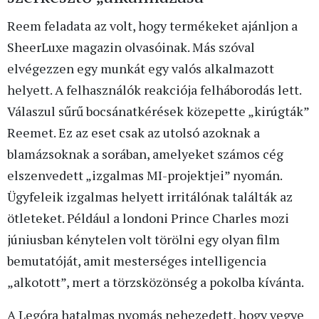
Reem feladata az volt, hogy termékeket ajánljon a
SheerLuxe magazin olvasóinak. Más szóval
elvégezzen egy munkát egy valós alkalmazott
helyett. A felhasználók reakciója felháborodás lett.
Válaszul sűrű bocsánatkérések közepette „kirúgták”
Reemet. Ez az eset csak az utolsó azoknak a
blamázsoknak a sorában, amelyeket számos cég
elszenvedett „izgalmas MI-projektjei” nyomán.
Ügyfeleik izgalmas helyett irritálónak találták az
ötleteket. Például a londoni Prince Charles mozi
júniusban kénytelen volt törölni egy olyan film
bemutatóját, amit mesterséges intelligencia
„alkotott”, mert a törzsközönség a pokolba kívánta.
A Legóra hatalmas nyomás nehezedett, hogy vegye