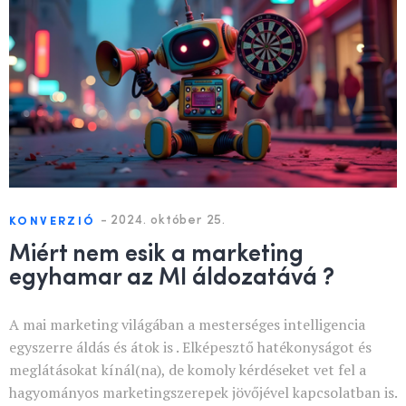
-
2024. október 25.
KONVERZIÓ
Miért nem esik a marketing
egyhamar az MI áldozatává ?
A mai marketing világában a mesterséges intelligencia
egyszerre áldás és átok is . Elképesztő hatékonyságot és
meglátásokat kínál(na), de komoly kérdéseket vet fel a
hagyományos marketingszerepek jövőjével kapcsolatban is.