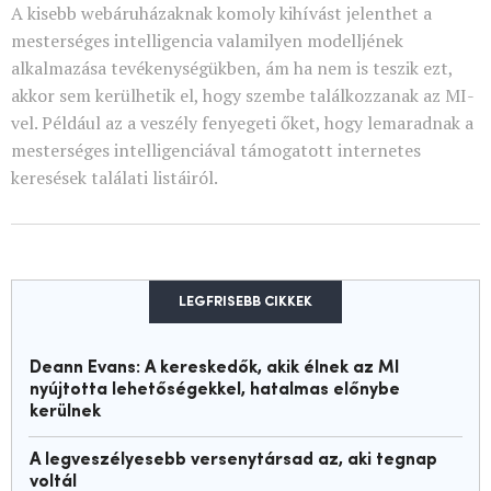
A kisebb webáruházaknak komoly kihívást jelenthet a
mesterséges intelligencia valamilyen modelljének
alkalmazása tevékenységükben, ám ha nem is teszik ezt,
akkor sem kerülhetik el, hogy szembe találkozzanak az MI-
vel. Például az a veszély fenyegeti őket, hogy lemaradnak a
mesterséges intelligenciával támogatott internetes
keresések találati listáiról.
LEGFRISEBB CIKKEK
Deann Evans: A kereskedők, akik élnek az MI
nyújtotta lehetőségekkel, hatalmas előnybe
kerülnek
A legveszélyesebb versenytársad az, aki tegnap
voltál