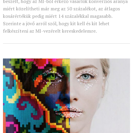
beszélt, hogy az MI-ből érkező vásárlók konverziós aránya
miért közelítheti már meg az 50 százalékot, az átlagos
kosárértékük pedig miért 14 százalékkal magasabb.
Szerinte a jövő arról szól, hogy kit kell és kit lehet
felkészíteni az MI-vezérelt kereskedelemre.