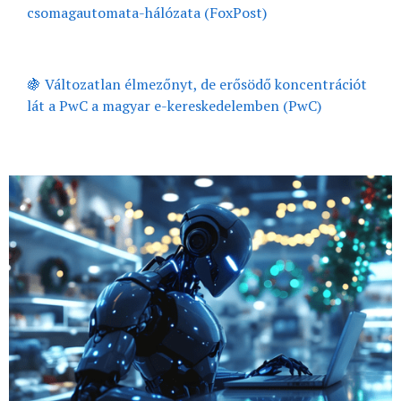
csomagautomata-hálózata (FoxPost)
🍇 Változatlan élmezőnyt, de erősödő koncentrációt
lát a PwC a magyar e-kereskedelemben (PwC)