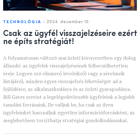
-
2024. december 10.
TECHNOLÓGIA
Csak az ügyfél visszajelzéseire ezért
ne építs stratégiát!
A folyamatosan változó mai üzleti környezetben egy dolog
állandó: az ügyfelek visszajelzéseinek felbecsülhetetlen
ereje. Legyen szó elismerő leveleikről vagy a sérelmeik
listájáról, minden egyes visszajelzés lehetőséget ad a
fejlődésre, az alkalmazkodásra és az üzleti gyarapodásra.
Bill Gates szerint a legelégedetlenebb ügyfeleink a legjobb
tanulási forrásaink. De valljuk be, ha csak az ilyen
ügyfeleinket használjuk egyetlen információforrásként, az
meglehetősen torzíthatja stratégiai gondolkodásunkat.