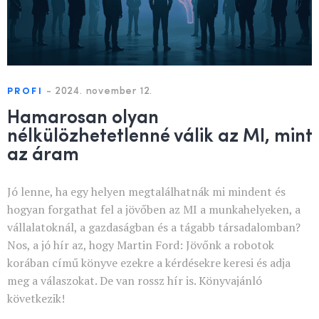
-
2024. november 12.
PROFI
Hamarosan olyan
nélkülözhetetlenné válik az MI, mint
az áram
Jó lenne, ha egy helyen megtalálhatnák mi mindent és
hogyan forgathat fel a jövőben az MI a munkahelyeken, a
vállalatoknál, a gazdaságban és a tágabb társadalomban?
Nos, a jó hír az, hogy Martin Ford: Jövőnk a robotok
korában című könyve ezekre a kérdésekre keresi és adja
meg a válaszokat. De van rossz hír is. Könyvajánló
következik!