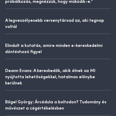
próbálkozás, megnézzük, hogy működik-e.”
A legveszélyesebb versenytársad az, aki tegnap
voltál
Elindult a kutatás, amire minden e-kereskedelmi
döntéshozó figyel
Deann Evans: A kereskedők, akik élnek az MI
nyújtotta lehetőségekkel, hatalmas előnybe
kerülnek
Bőgel György: Árcédula a boltodon? Tudomány és
művészet a cégértékelésben