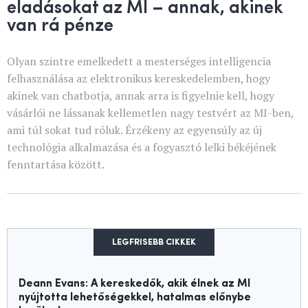
eladásokat az MI – annak, akinek
van rá pénze
Olyan szintre emelkedett a mesterséges intelligencia
felhasználása az elektronikus kereskedelemben, hogy
akinek van chatbotja, annak arra is figyelnie kell, hogy
vásárlói ne lássanak kellemetlen nagy testvért az MI-ben,
ami túl sokat tud róluk. Érzékeny az egyensúly az új
technológia alkalmazása és a fogyasztó lelki békéjének
fenntartása között.
LEGFRISEBB CIKKEK
Deann Evans: A kereskedők, akik élnek az MI
nyújtotta lehetőségekkel, hatalmas előnybe