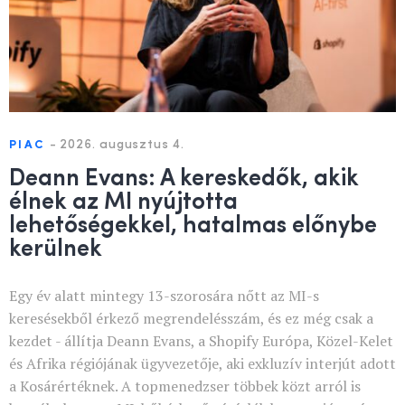
-
2026. augusztus 4.
PIAC
Deann Evans: A kereskedők, akik
élnek az MI nyújtotta
lehetőségekkel, hatalmas előnybe
kerülnek
Egy év alatt mintegy 13-szorosára nőtt az MI-s
keresésekből érkező megrendelésszám, és ez még csak a
kezdet - állítja Deann Evans, a Shopify Európa, Közel-Kelet
és Afrika régiójának ügyvezetője, aki exkluzív interjút adott
a Kosárértéknek. A topmenedzser többek közt arról is