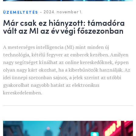
-
2024. november 1.
ÜZEMELTETÉS
Már csak ez hiányzott: támadóra
vált az MI az év végi főszezonban
A mesterséges intelligencia (MI) mint minden új
technológia, kétélű fegyver az emberek kezében. Amilyen
nagy segítséget kínálhat az online kereskedőknek, éppen
olyan nagy kárt okozhat, ha a kiberbűnözők használják. Az
idei ünnepi szezonban sajnos, a jelek szerint az utóbbi
gyakorolhat nagyobb hatást az elektronikus
kereskedelemben.