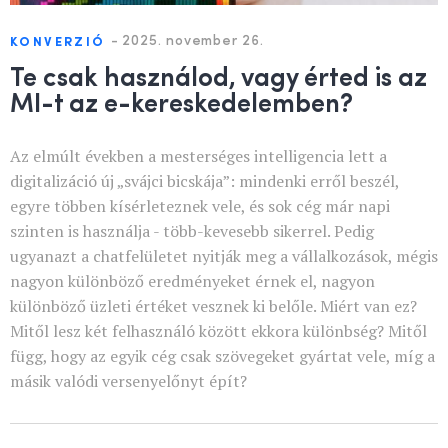
-
2025. november 26.
KONVERZIÓ
Te csak használod, vagy érted is az
MI-t az e-kereskedelemben?
Az elmúlt években a mesterséges intelligencia lett a
digitalizáció új „svájci bicskája”: mindenki erről beszél,
egyre többen kísérleteznek vele, és sok cég már napi
szinten is használja - több-kevesebb sikerrel. Pedig
ugyanazt a chatfelületet nyitják meg a vállalkozások, mégis
nagyon különböző eredményeket érnek el, nagyon
különböző üzleti értéket vesznek ki belőle. Miért van ez?
Mitől lesz két felhasználó között ekkora különbség? Mitől
függ, hogy az egyik cég csak szövegeket gyártat vele, míg a
másik valódi versenyelőnyt épít?