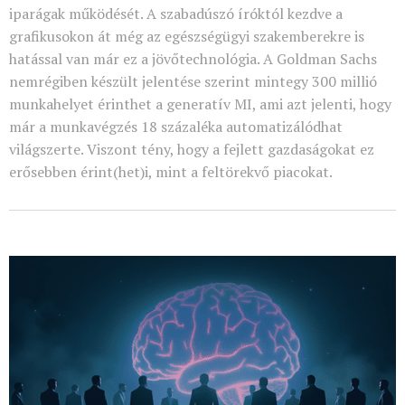
iparágak működését. A szabadúszó íróktól kezdve a
grafikusokon át még az egészségügyi szakemberekre is
hatással van már ez a jövőtechnológia. A Goldman Sachs
nemrégiben készült jelentése szerint mintegy 300 millió
munkahelyet érinthet a generatív MI, ami azt jelenti, hogy
már a munkavégzés 18 százaléka automatizálódhat
világszerte. Viszont tény, hogy a fejlett gazdaságokat ez
erősebben érint(het)i, mint a feltörekvő piacokat.