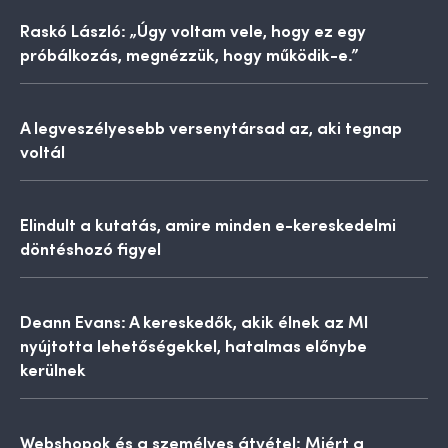
Raskó László: „Úgy voltam vele, hogy ez egy
próbálkozás, megnézzük, hogy működik-e.”
A legveszélyesebb versenytársad az, aki tegnap
voltál
Elindult a kutatás, amire minden e-kereskedelmi
döntéshozó figyel
Deann Evans: A kereskedők, akik élnek az MI
nyújtotta lehetőségekkel, hatalmas előnybe
kerülnek
Webshopok és a személyes átvétel: Miért a