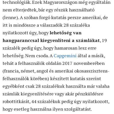
technológiák. Ezek Magyarországon még egyáltalán
nem elterjedtek, bár egy részük használható
(lenne). A szóban forgó kutatás persze amerikai, de
itt is mindössze a válaszadók 28 százaléka
nyilatkozott úgy, hogy
lehetőség van
hangparanccsal kiegyenlíteni a számlákat
, 19
százalék pedig úgy, hogy hamarosan lesz erre
lehetőség. Nem csoda. A
Capgemini
által a másik,
tehát a felhasználók oldalán 2017 novemberében
(francia, német, angol és amerikai okosasszisztens-
felhasználók körében) készített kutatás szerint
egyébként csak 28 százalékuk használta már valaha
számlák kiegyenlítésére vagy akár pénzküldésre
robottitkárát, 44 százalékuk pedig úgy nyilatkozott,
hogy esetleg használna ilyen szolgáltatást.