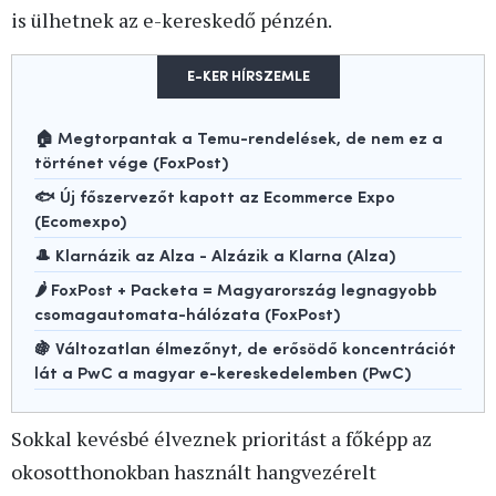
is ülhetnek az e-kereskedő pénzén.
E-KER HÍRSZEMLE
🏠 Megtorpantak a Temu-rendelések, de nem ez a
történet vége (FoxPost)
🐟 Új főszervezőt kapott az Ecommerce Expo
(Ecomexpo)
🎩 Klarnázik az Alza - Alzázik a Klarna (Alza)
🌶️ FoxPost + Packeta = Magyarország legnagyobb
csomagautomata-hálózata (FoxPost)
🍇 Változatlan élmezőnyt, de erősödő koncentrációt
lát a PwC a magyar e-kereskedelemben (PwC)
Sokkal kevésbé élveznek prioritást a főképp az
okosotthonokban használt hangvezérelt