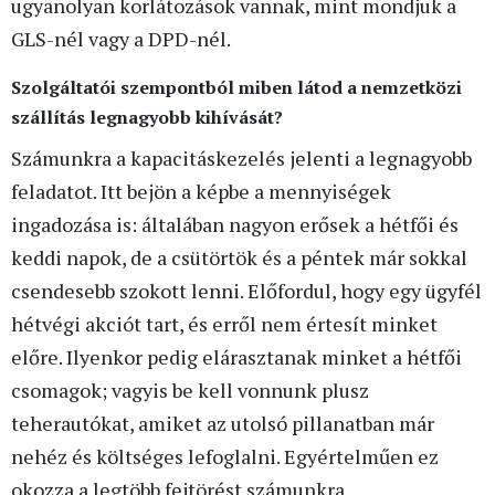
ugyanolyan korlátozások vannak, mint mondjuk a
GLS-nél vagy a DPD-nél.
Szolgáltatói szempontból miben látod a nemzetközi
szállítás legnagyobb kihívását?
Számunkra a kapacitáskezelés jelenti a legnagyobb
feladatot. Itt bejön a képbe a mennyiségek
ingadozása is: általában nagyon erősek a hétfői és
keddi napok, de a csütörtök és a péntek már sokkal
csendesebb szokott lenni. Előfordul, hogy egy ügyfél
hétvégi akciót tart, és erről nem értesít minket
előre. Ilyenkor pedig elárasztanak minket a hétfői
csomagok; vagyis be kell vonnunk plusz
teherautókat, amiket az utolsó pillanatban már
nehéz és költséges lefoglalni. Egyértelműen ez
okozza a legtöbb fejtörést számunkra.