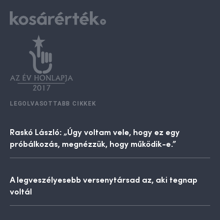
LEGOLVASOTTABB CIKKEK
Raskó László: „Úgy voltam vele, hogy ez egy
próbálkozás, megnézzük, hogy működik-e.”
A legveszélyesebb versenytársad az, aki tegnap
voltál