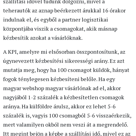
szállítási idővel tudunk dolgozni, mivel a
teherautók az aznap beérkezett árukkal 16 órakor
indulnak el, és egyből a partner logisztikai
központjába viszik a csomagokat, akik másnap
kézbesítik azokat a vásárlóknak.
A KPI, amelyre mi elsősorban összpontosítunk, az
úgynevezett kézbesítési sikerességi arány. Ez azt
mutatja meg, hogy ha 100 csomagot küldök, hányat
fogok ténylegesen kézbesíteni belőle. Ha egy
magyar webshop magyar vásárlónak ad el, akkor
nagyjából 1-2 százalék a kézbesítetlen csomagok
aránya. Ha külföldre árulsz, akkor ez lehet 5-6
százalék is, vagyis 100 csomagból 5-6 visszaérkezik,
mert valamilyen okból nem veszi át a megrendelő.
Itt megint bejön a képbe a szállítási idő, mivel ez az