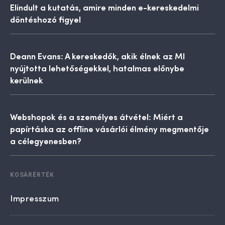
Elindult a kutatás, amire minden e-kereskedelmi
döntéshozó figyel
Deann Evans: A kereskedők, akik élnek az MI
nyújtotta lehetőségekkel, hatalmas előnybe
kerülnek
Webshopok és a személyes átvétel: Miért a
papírtáska az offline vásárlói élmény megmentője
a célegyenesben?
KOSÁRÉRTÉK
Impresszum