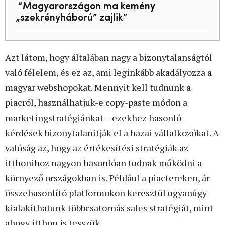
“Magyarországon ma kemény
„szekrényháború” zajlik”
Azt látom, hogy általában nagy a bizonytalanságtól
való félelem, és ez az, ami leginkább akadályozza a
magyar webshopokat. Mennyit kell tudnunk a
piacról, használhatjuk-e copy-paste módon a
marketingstratégiánkat – ezekhez hasonló
kérdések bizonytalanítják el a hazai vállalkozókat. A
valóság az, hogy az értékesítési stratégiák az
itthonihoz nagyon hasonlóan tudnak működni a
környező országokban is. Például a piactereken, ár-
összehasonlító platformokon keresztül ugyanúgy
kialakíthatunk többcsatornás sales stratégiát, mint
ahogy itthon is tesszük.