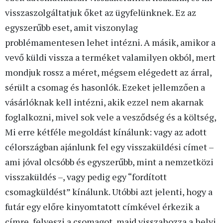
visszaszolgáltatjuk őket az ügyfelünknek. Ez az
egyszerűbb eset, amit viszonylag
problémamentesen lehet intézni. A másik, amikor a
vevő küldi vissza a terméket valamilyen okból, mert
mondjuk rossz a méret, mégsem elégedett az árral,
sérült a csomag és hasonlók. Ezeket jellemzően a
vásárlóknak kell intézni, akik ezzel nem akarnak
foglalkozni, mivel sok vele a vesződség és a költség,
Mi erre kétféle megoldást kínálunk: vagy az adott
célországban ajánlunk fel egy visszaküldési címet –
ami jóval olcsóbb és egyszerűbb, mint a nemzetközi
visszaküldés –, vagy pedig egy “fordított
csomagküldést” kínálunk. Utóbbi azt jelenti, hogy a
futár egy előre kinyomtatott címkével érkezik a
címre, felveszi a csomagot, majd visszahozza a helyi