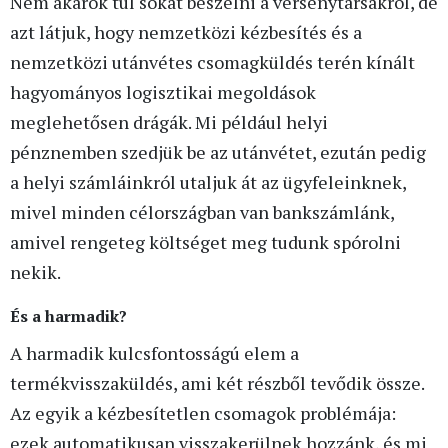
Nem akarok túl sokat beszélni a versenytársakról, de
azt látjuk, hogy nemzetközi kézbesítés és a
nemzetközi utánvétes csomagküldés terén kínált
hagyományos logisztikai megoldások
meglehetősen drágák. Mi például helyi
pénznemben szedjük be az utánvétet, ezután pedig
a helyi számláinkról utaljuk át az ügyfeleinknek,
mivel minden célországban van bankszámlánk,
amivel rengeteg költséget meg tudunk spórolni
nekik.
És a harmadik?
A harmadik kulcsfontosságú elem a
termékvisszaküldés, ami két részből tevődik össze.
Az egyik a kézbesítetlen csomagok problémája:
ezek automatikusan visszakerülnek hozzánk, és mi