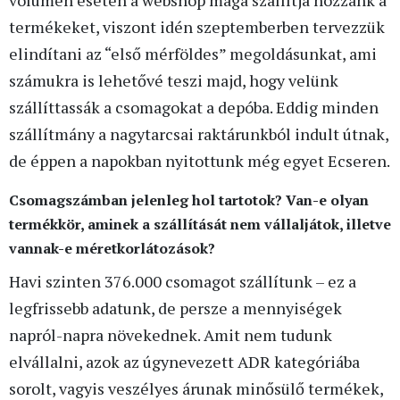
termékeket, viszont idén szeptemberben tervezzük
elindítani az “első mérföldes” megoldásunkat, ami
számukra is lehetővé teszi majd, hogy velünk
szállíttassák a csomagokat a depóba. Eddig minden
szállítmány a nagytarcsai raktárunkból indult útnak,
de éppen a napokban nyitottunk még egyet Ecseren.
Csomagszámban jelenleg hol tartotok? Van-e olyan
termékkör, aminek a szállítását nem vállaljátok, illetve
vannak-e méretkorlátozások?
Havi szinten 376.000 csomagot szállítunk – ez a
legfrissebb adatunk, de persze a mennyiségek
napról-napra növekednek. Amit nem tudunk
elvállalni, azok az úgynevezett ADR kategóriába
sorolt, vagyis veszélyes árunak minősülő termékek,