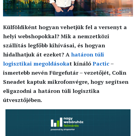
Külföldiként hogyan vehetjük fel a versenyt a
helyi webshopokkal? Mik a nemzetközi
szállítás legfőbb kihívásai, és hogyan
hidalhatjuk át ezeket? A
határon túli
logisztikai megoldásoka
t kínáló
Pactic
–
ismertebb nevén Fürgefutár – vezetőjét, Colin
Sneadet kaptuk mikrofonvégre, hogy segítsen
eligazodni a határon túli logisztika
útvesztőjében.