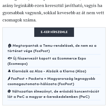
arány leginkább ezen keresztül javítható, vagyis ha
gyorsabbak vagyunk, sokkal kevesebb az át nem vett
csomagok száma.
E-KER HÍRSZEMLE
🏠 Megtorpantak a Temu-rendelések, de nem ez a
történet vége (FoxPost)
🐟 Új főszervezőt kapott az Ecommerce Expo
(Ecomexpo)
🎩 Klarnázik az Alza - Alzázik a Klarna (Alza)
🌶️ FoxPost + Packeta = Magyarország legnagyobb
csomagautomata-hálózata (FoxPost)
🍇 Változatlan élmezőnyt, de erősödő koncentrációt
lát a PwC a magyar e-kereskedelemben (PwC)