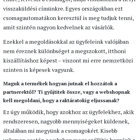
visszaküldési címünkre. Egyes országokban ezt
csomagautomatákon keresztül is meg tudjuk tenni,
amit szintén nagyon kedvelnek az vásárlók.
Ezekkel a megoldásokkal az ügyfeleink valójában
nem éreznek különbséget a megszokott, itthoni
kiszállításhoz képest – viszont mi erre nemzetközi
szinten is képesek vagyunk.
Maguk a termékek hogyan jutnak el hozzátok a
partnerektől? Ti gyűjtitek össze, vagy a webshopnak
kell megoldani, hogy a raktáratokig eljussanak?
Ez úgy működik, hogy azokhoz az ügyfelekhez, akik
rendszeresen, nagyobb mennyiségeket küldenek,
általában mi megyünk a csomagokért. Kisebb
volumen esetén a webshop maga szállítja hozzánk a