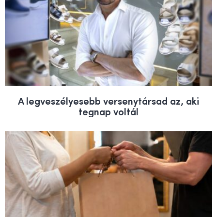
A legveszélyesebb versenytársad az, aki
tegnap voltál