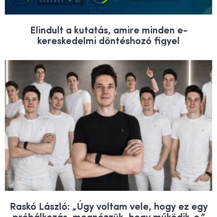
Elindult a kutatás, amire minden e-
kereskedelmi döntéshozó figyel
Raskó László: „Úgy voltam vele, hogy ez egy
próbálkozás, megnézzük, hogy működik-e.”