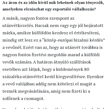
Az áron és az időn kívül mik lehetnek olyan tényezők,
amelyeken elcsúszhat egy exportáló vállalkozás?
A másik, nagyon fontos szempont az
utánvétkezelés. Hacsak nem vagy egy jól bejáratott
márka, amikor külföldön kezdesz el értékesíteni,
mindig ott lesz ez a “közép-európai bizalmi kérdés”
a vevőnél. Ezért van az, hogy az utánvét továbbra is
nagyon fontos fizetési megoldás marad a külföldi
vevők számára. A határon átnyúló szállítások
esetében azt látjuk, hogy a küldemények 80
százaléka utánvéttel kerül kiegyenlítésre. Ilyenkor
a vevő valójában addig nem kötelezi el magát a
termék megvásárlására, amíg nem fizeti ki a
sofőrnek a csomagot.