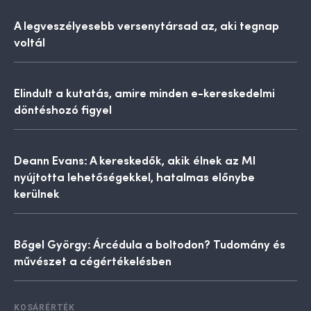
A legveszélyesebb versenytársad az, aki tegnap
voltál
Elindult a kutatás, amire minden e-kereskedelmi
döntéshozó figyel
Deann Evans: A kereskedők, akik élnek az MI
nyújtotta lehetőségekkel, hatalmas előnybe
kerülnek
Bőgel György: Árcédula a boltodon? Tudomány és
művészet a cégértékelésben
KOSÁRÉRTÉK