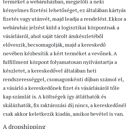
terméket a webáruházban, megjelöli a neki
kényelmes fizetési lehetőséget, ez általában kártyás
fizetés vagy utánvét, majd leadja a rendelést. Ekkor a
webáruház jelzést küld a logisztikai központnak a
vásárlásról, ahol saját tárolt árukészletéből
előveszik, becsomagolják, majd a kereskedő
nevében kézbesítik a kért terméket a vevőnek. A
fulfillment központ folyamatosan nyilvántartja a
készletet, a kereskedővel általában heti
rendszerességgel, csomagonkénti díjban számol el,
a vásárló a kereskedőnek fizet és vásárlásáról tőle
kap számlát is. A költségek így átláthatók és
skálázhatók, fix raktározási díj nincs, a kereskedőnél
csak akkor keletkezik kiadás, amikor bevétel is van.
A dropshipping