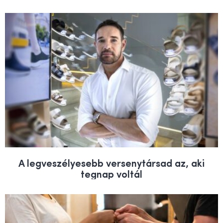
A legveszélyesebb versenytársad az, aki
tegnap voltál