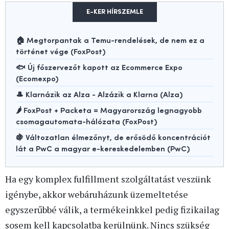
E-KER HÍRSZEMLE
🏠 Megtorpantak a Temu-rendelések, de nem ez a
történet vége (FoxPost)
🐟 Új főszervezőt kapott az Ecommerce Expo
(Ecomexpo)
🎩 Klarnázik az Alza - Alzázik a Klarna (Alza)
🌶️ FoxPost + Packeta = Magyarország legnagyobb
csomagautomata-hálózata (FoxPost)
🍇 Változatlan élmezőnyt, de erősödő koncentrációt
lát a PwC a magyar e-kereskedelemben (PwC)
Ha egy komplex fulfillment szolgáltatást veszünk
igénybe, akkor webáruházunk üzemeltetése
egyszerűbbé válik, a termékeinkkel pedig fizikailag
sosem kell kapcsolatba kerülnünk. Nincs szükség