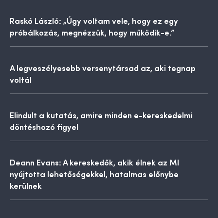
Raskó László: „Úgy voltam vele, hogy ez egy
próbálkozás, megnézzük, hogy működik-e.”
A legveszélyesebb versenytársad az, aki tegnap
voltál
Elindult a kutatás, amire minden e-kereskedelmi
döntéshozó figyel
Deann Evans: A kereskedők, akik élnek az MI
nyújtotta lehetőségekkel, hatalmas előnybe
kerülnek