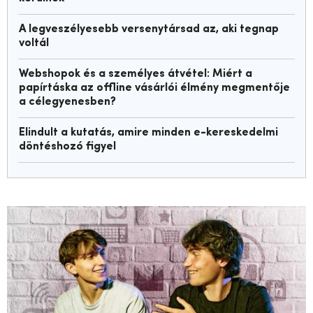
A legveszélyesebb versenytársad az, aki tegnap
voltál
Webshopok és a személyes átvétel: Miért a
papírtáska az offline vásárlói élmény megmentője
a célegyenesben?
Elindult a kutatás, amire minden e-kereskedelmi
döntéshozó figyel