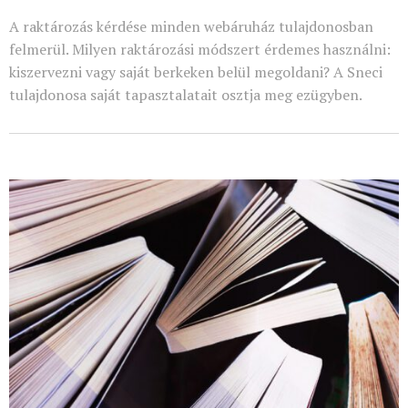
A raktározás kérdése minden webáruház tulajdonosban
felmerül. Milyen raktározási módszert érdemes használni:
kiszervezni vagy saját berkeken belül megoldani? A Sneci
tulajdonosa saját tapasztalatait osztja meg ezügyben.