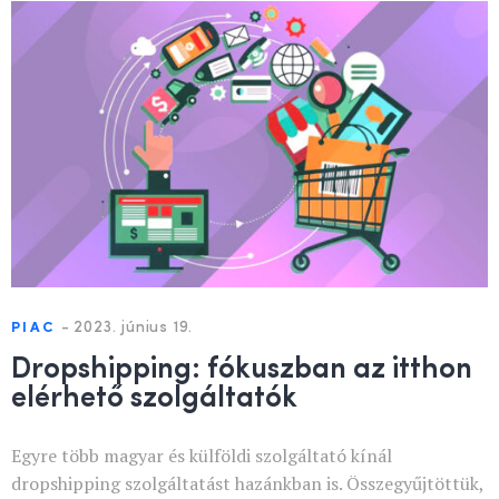
-
2023. június 19.
PIAC
Dropshipping: fókuszban az itthon
elérhető szolgáltatók
Egyre több magyar és külföldi szolgáltató kínál
dropshipping szolgáltatást hazánkban is. Összegyűjtöttük,