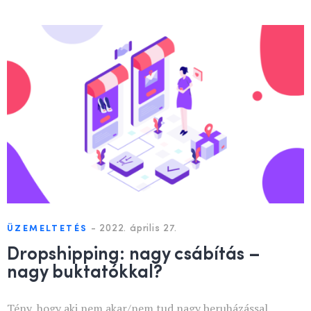
-
2022. április 27.
ÜZEMELTETÉS
Dropshipping: nagy csábítás –
nagy buktatókkal?
Tény, hogy aki nem akar/nem tud nagy beruházással,