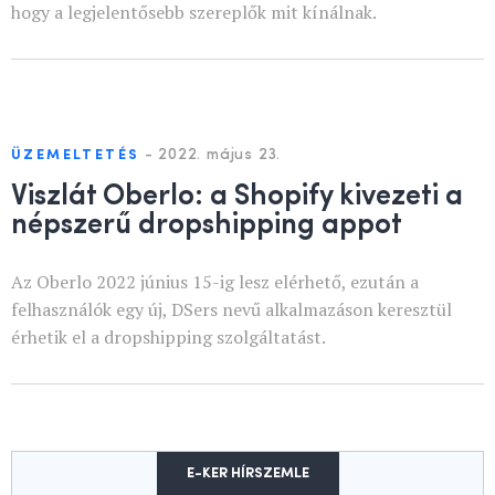
hogy a legjelentősebb szereplők mit kínálnak.
-
2022. május 23.
ÜZEMELTETÉS
Viszlát Oberlo: a Shopify kivezeti a
népszerű dropshipping appot
Az Oberlo 2022 június 15-ig lesz elérhető, ezután a
felhasználók egy új, DSers nevű alkalmazáson keresztül
érhetik el a dropshipping szolgáltatást.
E-KER HÍRSZEMLE