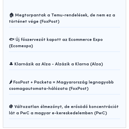
🏠 Megtorpantak a Temu-rendelések, de nem ez a
történet vége (FoxPost)
🐟 Új főszervezőt kapott az Ecommerce Expo
(Ecomexpo)
🎩 Klarnázik az Alza - Alzázik a Klarna (Alza)
🌶️ FoxPost + Packeta = Magyarország legnagyobb
csomagautomata-hálózata (FoxPost)
🍇 Változatlan élmezőnyt, de erősödő koncentrációt
lát a PwC a magyar e-kereskedelemben (PwC)