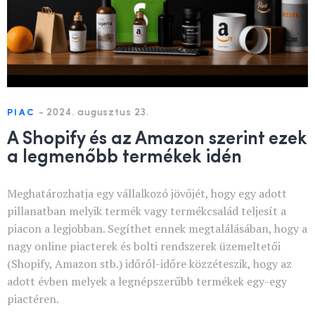
-
2024. augusztus 23.
PIAC
A Shopify és az Amazon szerint ezek
a legmenőbb termékek idén
Meghatározhatja egy vállalkozó jövőjét, hogy egy adott
pillanatban melyik termék vagy termékcsalád teljesít a
piacon a legjobban. Segíthet ennek megtalálásában, hogy a
nagy online piacterek és bolti rendszerek üzemeltetői
(Shopify, Amazon stb.) időről-időre közzéteszik, hogy az
adott évben melyek a legnépszerűbb termékek egy-egy
piactéren.