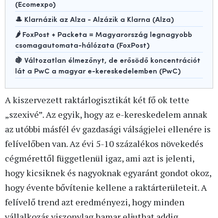
(Ecomexpo)
🎩 Klarnázik az Alza - Alzázik a Klarna (Alza)
🌶️ FoxPost + Packeta = Magyarország legnagyobb
csomagautomata-hálózata (FoxPost)
🍇 Változatlan élmezőnyt, de erősödő koncentrációt
lát a PwC a magyar e-kereskedelemben (PwC)
A kiszervezett raktárlogisztikát két fő ok tette
„szexivé”. Az egyik, hogy az e-kereskedelem annak
az utóbbi másfél év gazdasági válságjelei ellenére is
felívelőben van. Az évi 5-10 százalékos növekedés
cégmérettől függetlenül igaz, ami azt is jelenti,
hogy kicsiknek és nagyoknak egyaránt gondot okoz,
hogy évente bővítenie kellene a raktárterületeit. A
felívelő trend azt eredményezi, hogy minden
vállalkozás viszonylag hamar eljuthat addig,