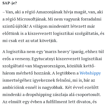
SAP-je?
– Van, aki a régió Amazonjának hívja magát, van, aki
a régió Microsoftjának. Mi nem vagyunk forradalmi
szintű újítók! A világon mindenütt létezett már
előttünk is a kiszervezett logisztikai szolgáltatás, és
mi csak ezt az utat követjük.
A logisztika nem egy ’marzs heavy’ iparág, ehhez túl
erős a verseny. Egytucatnyi kiszervezett logisztikai
szolgáltató van Magyarországon, közülük kettő-
három mérhető hozzánk. A legtöbben a
Webshippy
ismertségéhez igyekeznek felnőni, mi is, bár az
ambícióink ennél is nagyobbak. Két évvel ezelőtt
mindenki a dropshipping zászlaja alá csoportosult.
Az elmúlt egy évben a fulfillment lett divatos, és