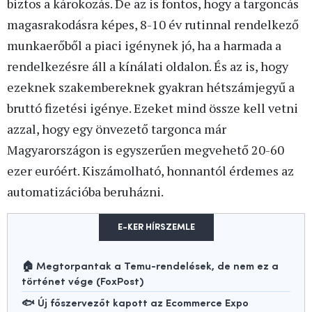
biztos a károkozás. De az is fontos, hogy a targoncás
magasrakodásra képes, 8-10 év rutinnal rendelkező
munkaerőből a piaci igénynek jó, ha a harmada a
rendelkezésre áll a kínálati oldalon. És az is, hogy
ezeknek szakembereknek gyakran hétszámjegyű a
bruttó fizetési igénye. Ezeket mind össze kell vetni
azzal, hogy egy önvezető targonca már
Magyarországon is egyszerűen megvehető 20-60
ezer euróért. Kiszámolható, honnantól érdemes az
automatizációba beruházni.
E-KER HÍRSZEMLE
🏠 Megtorpantak a Temu-rendelések, de nem ez a
történet vége (FoxPost)
🐟 Új főszervezőt kapott az Ecommerce Expo