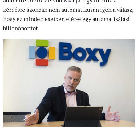
állandó erőforrás-elvonással jár együtt. Arra a
kérdésre azonban nem automatikusan igen a válasz,
hogy ez minden esetben elér-e egy automatizálási
billenőpontot.