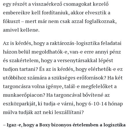
egy részét a visszaérkező csomagokat kezelő
embereikre kell fordítaniuk, akkor elvesztik a
fókuszt – mert már nem csak azzal foglalkoznak,
amivel kellene.
Az is kérdés, hogy a raktározás-logisztika feladatai
házon belül megoldhatók-e, van-e erre annyi pénz
és szakértelem, hogy a versenytársakkal lépést
tudjon tartani? És az is kérdés, hogy elérhetők-e ez
utóbbihoz számára a szükséges erőforrások? Ha két
targoncásra volna igénye, talál-e megfelelőket a
munkaerőpiacon? Ha targoncával bővítené az
eszközparkját, ki tudja-e várni, hogy 6-10-14 hónap
múlva tudják azt neki leszállítani?
– Igaz-e, hogy a Boxy bizonyos értelemben a logisztika