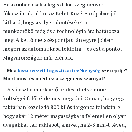
Ha azonban csak a logisztikai szegmensre
fókuszálunk, akkor az Kelet-Közé-Európában jól
látható, hogy az ilyen döntéseket a
munkaerőköltség és a technológia ára határozza
meg. A kettő metszéspontja után egyre jobban
megéri az automatikába fektetni – és ezt a pontot
Magyarországon már elértük.
– Mi a
kiszervezett logisztikai tevékenység
szexepilje?
Miért most és miért ez a szegmens szárnyal?
– A választ a munkaerőkérdés, illetve ennek
költségei felől érdemes megadni. Onnan, hogy egy
raktárban közeledő 800 kilós targonca feladata-e,
hogy akár 12 méter magasságba is felemeljen olyan
üvegekkel teli raklapot, amivel, ha 2-3 mm-t téved,