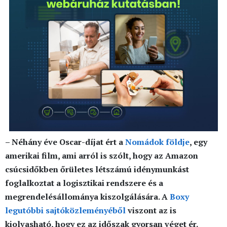
–
Néhány éve Oscar-díjat ért a
Nomádok földje
, egy
amerikai film, ami arról is szólt, hogy az Amazon
csúcsidőkben őrületes létszámú idénymunkást
foglalkoztat a logisztikai rendszere és a
megrendelésállománya kiszolgálására. A
Boxy
legutóbbi sajtóközleményéből
viszont az is
kiolvasható, hogy ez az időszak gyorsan véget ér.