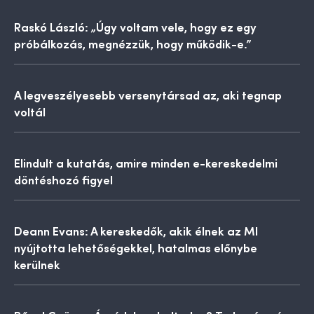
Raskó László: „Úgy voltam vele, hogy ez egy
próbálkozás, megnézzük, hogy működik-e.”
A legveszélyesebb versenytársad az, aki tegnap
voltál
Elindult a kutatás, amire minden e-kereskedelmi
döntéshozó figyel
Deann Evans: A kereskedők, akik élnek az MI
nyújtotta lehetőségekkel, hatalmas előnybe
kerülnek