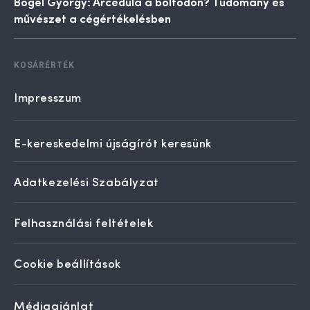
Bőgel György: Árcédula a boltodon? Tudomány és
művészet a cégértékelésben
KOSÁRÉRTÉK
Impresszum
E-kereskedelmi újságírót keresünk
Adatkezelési Szabályzat
Felhasználási feltételek
Cookie beállítások
Médiaajánlat