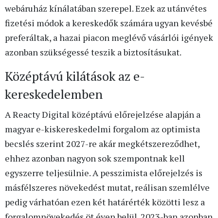
webáruház kínálatában szerepel. Ezek az utánvétes
fizetési módok a kereskedők számára ugyan kevésbé
preferáltak, a hazai piacon meglévő vásárlói igények
azonban szükségessé teszik a biztosításukat.
Középtávú kilátások az e-
kereskedelemben
A Reacty Digital középtávú előrejelzése alapján a
magyar e-kiskereskedelmi forgalom az optimista
becslés szerint 2027-re akár megkétszereződhet,
ehhez azonban nagyon sok szempontnak kell
egyszerre teljesülnie. A pesszimista előrejelzés is
másfélszeres növekedést mutat, reálisan szemlélve
pedig várhatóan ezen két határérték közötti lesz a
forgalomnövekedés öt éven belül. 2023-ban azonban