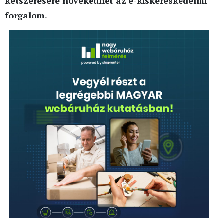
kétszeresére növekedhet az e-kiskereskedelmi
forgalom.