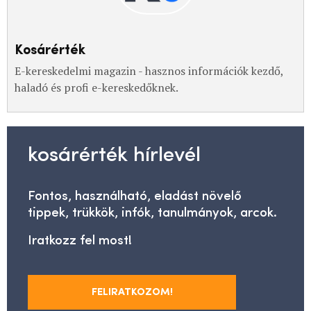
Kosárérték
E-kereskedelmi magazin - hasznos információk kezdő,
haladó és profi e-kereskedőknek.
kosárérték hírlevél
Fontos, használható, eladást növelő
tippek, trükkök, infók, tanulmányok, arcok.
Iratkozz fel most!
FELIRATKOZOM!