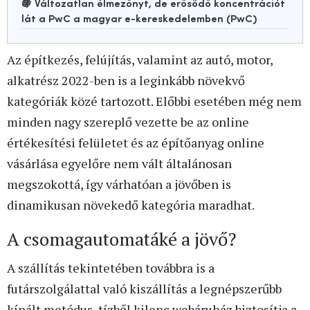
🍇 Változatlan élmezőnyt, de erősödő koncentrációt
lát a PwC a magyar e-kereskedelemben (PwC)
Az építkezés, felújítás, valamint az autó, motor,
alkatrész 2022-ben is a leginkább növekvő
kategóriák közé tartozott. Előbbi esetében még nem
minden nagy szereplő vezette be az online
értékesítési felületet és az építőanyag online
vásárlása egyelőre nem vált általánosan
megszokottá, így várhatóan a jövőben is
dinamikusan növekedő kategória maradhat.
A csomagautomatáké a jövő?
A szállítás tekintetében továbbra is a
futárszolgálattal való kiszállítás a legnépszerűbb
kínált metódus, tízből kilenc webáruház biztosítja a