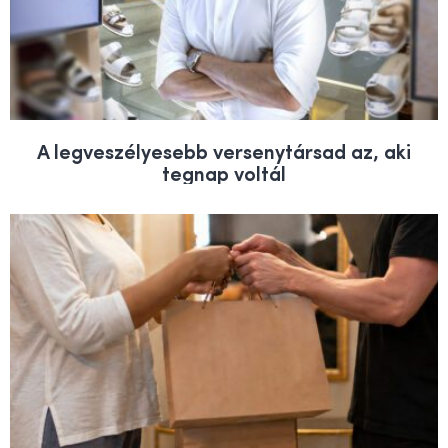
A legveszélyesebb versenytársad az, aki
tegnap voltál