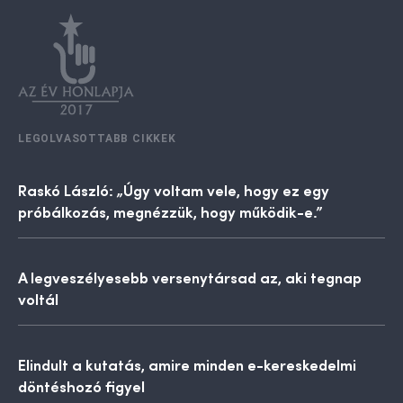
LEGOLVASOTTABB CIKKEK
Raskó László: „Úgy voltam vele, hogy ez egy
próbálkozás, megnézzük, hogy működik-e.”
A legveszélyesebb versenytársad az, aki tegnap
voltál
Elindult a kutatás, amire minden e-kereskedelmi
döntéshozó figyel