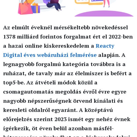
Az elmúlt éveknél mérsékeltebb növekedéssel
1378 milliárd forintos forgalmat ért el 2022-ben
a hazai online kiskereskedelem a
Reacty
Digital éves webáruházi felmérése
alapján. A
legnagyobb forgalmú kategória továbbra is a
ruházat, de tavaly már az élelmiszer is befért a
top5-be. Az átvételi
módok közül a
csomagautomatás megoldás évről évre egyre
nagyobb népszerűségnek örvend kínálati és
keresleti oldalról egyaránt. A középtávú
előrejelzés szerint 2023 ismét egy nehéz évnek
ígérkezik, öt éven belül azonban másfél-