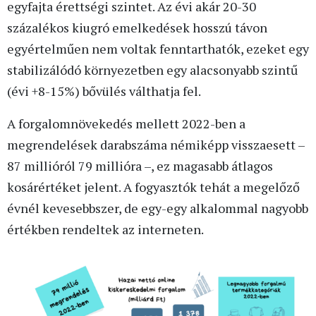
egyfajta érettségi szintet. Az évi akár 20-30
százalékos kiugró emelkedések hosszú távon
egyértelműen nem voltak fenntarthatók, ezeket egy
stabilizálódó környezetben egy alacsonyabb szintű
(évi +8-15%) bővülés válthatja fel.
A forgalomnövekedés mellett 2022-ben a
megrendelések darabszáma némiképp visszaesett –
87 millióról 79 millióra –, ez magasabb átlagos
kosárértéket jelent. A fogyasztók tehát a megelőző
évnél kevesebbszer, de egy-egy alkalommal nagyobb
értékben rendeltek az interneten.