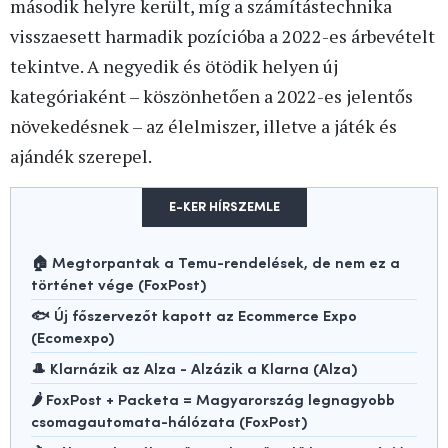
második helyre került, míg a számítástechnika
visszaesett harmadik pozícióba a 2022-es árbevételt
tekintve. A negyedik és ötödik helyen új
kategóriaként – köszönhetően a 2022-es jelentős
növekedésnek – az élelmiszer, illetve a játék és
ajándék szerepel.
E-KER HÍRSZEMLE
🏠 Megtorpantak a Temu-rendelések, de nem ez a
történet vége (FoxPost)
🐟 Új főszervezőt kapott az Ecommerce Expo
(Ecomexpo)
🎩 Klarnázik az Alza - Alzázik a Klarna (Alza)
🌶️ FoxPost + Packeta = Magyarország legnagyobb
csomagautomata-hálózata (FoxPost)