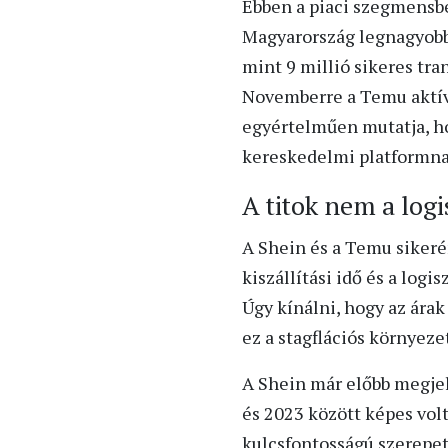
Ebben a piaci szegmensben
Magyarország legnagyobb 
mint 9 millió sikeres tra
Novemberre a Temu aktív 
egyértelműen mutatja, ho
kereskedelmi platformna
A titok nem a logi
A Shein és a Temu sikeré
kiszállítási idő és a log
Úgy kínálni, hogy az ára
ez a stagflációs környeze
A Shein már előbb megjel
és 2023 között képes volt
kulcsfontosságú szerepet