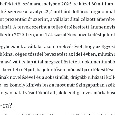
 befektetői számára, melyben 2025-re közel 60 milliárd 
 kétszerese a tavalyi 22,7 milliárd dolláros forgalomna
prezentáció” szerint, a vállalat által célzott árbevé
almát. A tervek szerint a teljes értékesített árumenny
elkedni 2025-ben, ami 174 százalékos növekedést jelent 
egybeesnek a vállalat azon törekvésével, hogy az Egyes
b kínai céges tőzsdei bevezetést az idei évben, miután
mjává vált. A lap által megszellőztetett dokumentumból 
l bevételi céljait, ha jelentősen módosítja értékesítési 
ának növelésével és a sokszínűbb, drágább ruházati kol
 ez komoly kihívás lesz a most már Szingapúrban széke
olyan fiatal vásárlókból áll, akik eddig kevés márkahű
0-ra?