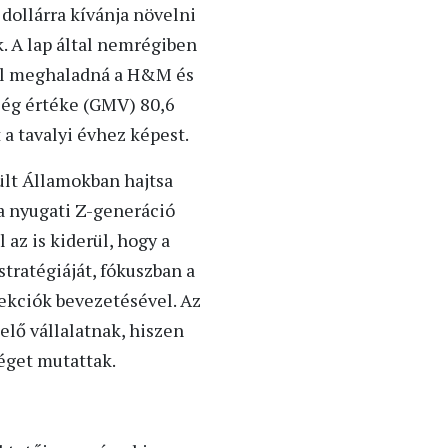
dollárra kívánja növelni
k. A lap által nemrégiben
tel meghaladná a H&M és
iség értéke (GMV) 80,6
a tavalyi évhez képest.
ült Államokban hajtsa
 a nyugati Z-generáció
az is kiderül, hogy a
stratégiáját, fókuszban a
lekciók bevezetésével. Az
lő vállalatnak, hiszen
séget mutattak.