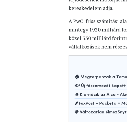
kereskedelem adja.
A PwC friss számítási al
mintegy 1920 milliárd fo
közel 330 milliárd forint
vállalkozások nem része
🏠 Megtorpantak a Temu-
🐟 Új főszervezőt kapot
🎩 Klarnázik az Alza - Alz
🌶️ FoxPost + Packeta =
🍇 Változatlan élmezőny