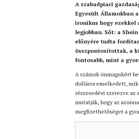
A szabadpiaci gazdaság
Egyesült Államokban a 
ironikus hogy ezekkel 
legjobban. Sőt: a Shein
előnyére tudta fordítan
összpontosítottak, a k
fontosabb, mint a gyorsa
A számok önmagukért besz
dollárra emelkedett, mik
részesedést szerezve az 
mutatják, hogy az azonnal
megfizethetőséget a gyor