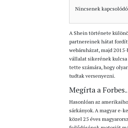
Nincsenek kapcsolódó
A Shein története különös
partnereinek hátat fordí
webáruházat, majd 2015-b
vállalat sikerének kulcsa
tette számára, hogy oly
tudtak versenyezni.
Megírta a Forbe
Hasonlóan az amerikaihoz
sárkányok. A magyar e-ke
közel 25 éves magyarorsz
fejlődésének motorját m