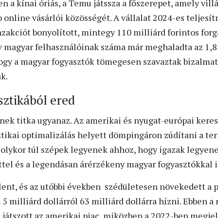
 a kínai óriás, a Temu játssza a főszerepet, amely vil
online vásárlói közösségét. A vállalat 2024-es teljesí
nzakciót bonyolított, mintegy 110 milliárd forintos for
magyar felhasználóinak száma már meghaladta az 1,8 m
gy a magyar fogyasztók tömegesen szavaztak bizalmat 
k.
sztikából ered
nek titka ugyanaz. Az amerikai és nyugat-európai kere
isztikai optimalizálás helyett dömpingáron zúdítani a te
k olykor túl szépek legyenek ahhoz, hogy igazak legyene
ttel és a legendásan árérzékeny magyar fogyasztókkal i
ent, és az utóbbi években szédületesen növekedett a pi
 5 milliárd dollárról 63 milliárd dollárra hízni. Ebben 
 játszott az amerikai piac, miközben a 2022-ben megj