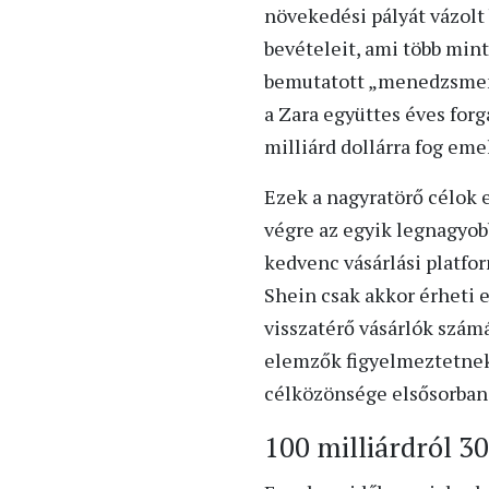
növekedési pályát vázolt
bevételeit, ami több mint
bemutatott „menedzsment 
a Zara együttes éves forg
milliárd dollárra fog em
Ezek a nagyratörő célok 
végre az egyik legnagyob
kedvenc vásárlási platfor
Shein csak akkor érheti e
visszatérő vásárlók szám
elemzők figyelmeztetnek:
célközönsége elsősorban 
100 milliárdról 3