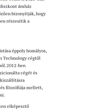
 diszkont áruház
zően bizonyítják, hogy
en részesítik a
afutása éppoly homályos,
on Technology cégtől
ból. 2012-ben
icionálta cégét és
iszállításra
s filozófiája mellett,
ni.
szen elképesztő