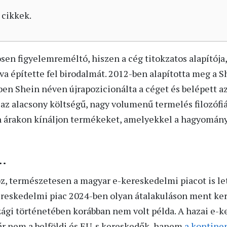
 cikkek.
en figyelemreméltó, hiszen a cég titokzatos alapítója,
tva építette fel birodalmát. 2012-ben alapította meg a 
en Shein néven újrapozicionálta a céget és belépett az
 az alacsony költségű, nagy volumenű termelés filozófiá
an árakon kínáljon termékeket, amelyekkel a hagyomá
s…
, természetesen a magyar e-kereskedelmi piacot is let
reskedelmi piac 2024-ben olyan átalakuláson ment ker
ági történetében korábban nem volt példa. A hazai e-
ár nem a belföldi és EU-s kereskedők, hanem
a kontine