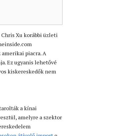
 Chris Xu korábbi üzleti
Sheinside.com
 amerikai piacra. A
ja. Ez ugyanis lehetővé
nyos kiskereskedők nem
arolták a kínai
esztül, amelyre a szektor
kereskedelem
nseken átívelő import
e-