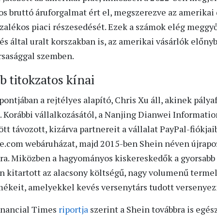
os bruttó áruforgalmat ért el, megszerezve az amerikai
zalékos piaci részesedését. Ezek a számok elég meggyő
s által uralt korszakban is, az amerikai vásárlók előnyb
rsasággal szemben.
b titokzatos kínai
ntjában a rejtélyes alapító, Chris Xu áll, akinek pály
. Korábbi vállalkozásától, a Nanjing Dianwei Informati
 távozott, kizárva partnereit a vállalat PayPal-fiókjai
e.com webáruházat, majd 2015-ben Shein néven újrapoz
cra. Miközben a hagyományos kiskereskedők a gyorsabb k
n kitartott az alacsony költségű, nagy volumenű termelé
mékeit, amelyekkel kevés versenytárs tudott versenyez
Financial Times
riportja
szerint a Shein továbbra is egé