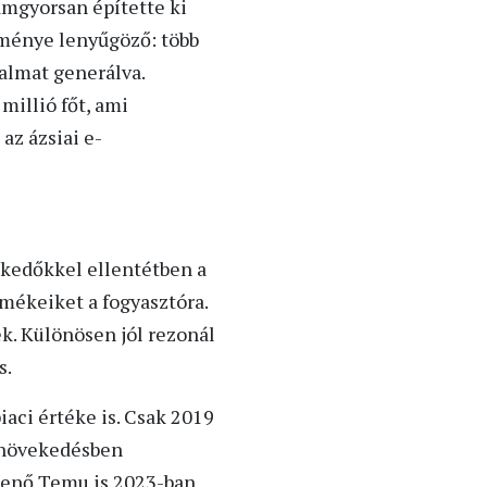
lámgyorsan építette ki
tménye lenyűgöző: több
galmat generálva.
illió főt, ami
az ázsiai e-
skedőkkel ellentétben a
rmékeiket a fogyasztóra.
k. Különösen jól rezonál
s.
aci értéke is. Csak 2019
a növekedésben
elenő Temu is 2023-ban