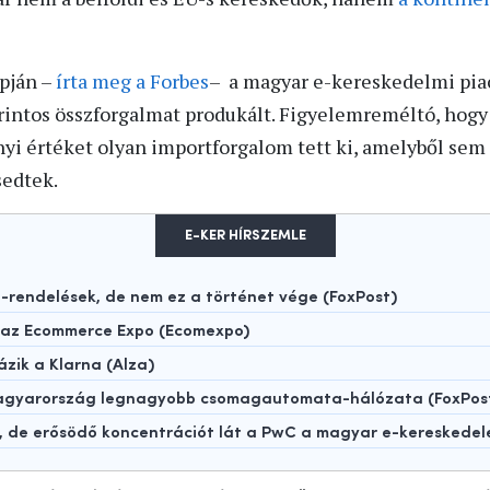
apján –
írta meg a Forbes
– a magyar e-kereskedelmi pia
rintos összforgalmat produkált. Figyelemreméltó, hogy
nyi értéket olyan importforgalom tett ki, amelyből sem
sedtek.
E-KER HÍRSZEMLE
rendelések, de nem ez a történet vége (FoxPost)
t az Ecommerce Expo (Ecomexpo)
ázik a Klarna (Alza)
 Magyarország legnagyobb csomagautomata-hálózata (FoxPos
t, de erősödő koncentrációt lát a PwC a magyar e-kereskede