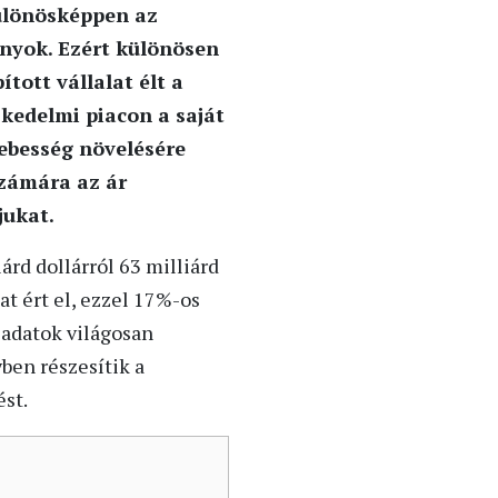
különösképpen az
ányok. Ezért különösen
tott vállalat élt a
skedelmi piacon a saját
sebesség növelésére
számára az ár
jukat.
rd dollárról 63 milliárd
t ért el, ezzel 17%-os
 adatok világosan
ben részesítik a
st.