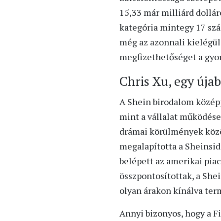
15,33 már milliárd dollár
kategória mintegy 17 szá
még az azonnali kielégülé
megfizethetőséget a gyo
Chris Xu, egy újab
A Shein birodalom középpo
mint a vállalat működése
drámai körülmények között
megalapította a Sheinsid
belépett az amerikai pia
összpontosítottak, a Shei
olyan árakon kínálva ter
Annyi bizonyos, hogy a 