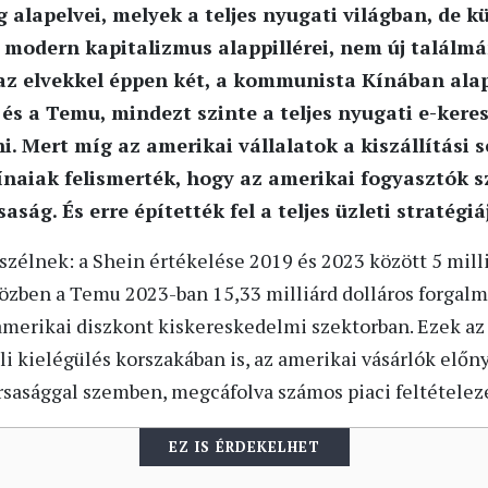
 alapelvei, melyek a teljes nyugati világban, de 
modern kapitalizmus alappillérei, nem új találm
az elvekkel éppen két, a kommunista Kínában alapí
 és a Temu, mindezt szinte a teljes nyugati e-kere
i. Mert míg az amerikai vállalatok a kiszállítási 
ínaiak felismerték, hogy az amerikai fogyasztók 
ság. És erre építették fel a teljes üzleti stratégiá
élnek: a Shein értékelése 2019 és 2023 között 5 milliá
özben a Temu 2023-ban 15,33 milliárd dolláros forgalma
amerikai diszkont kiskereskedelmi szektorban. Ezek az
i kielégülés korszakában is, az amerikai vásárlók előny
sasággal szemben, megcáfolva számos piaci feltételezé
EZ IS ÉRDEKELHET