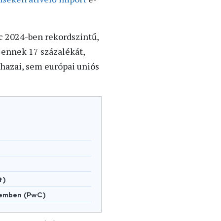
c 2024-ben rekordszintű,
 ennek 17 százalékát,
 hazai, sem európai uniós
t)
lemben (PwC)