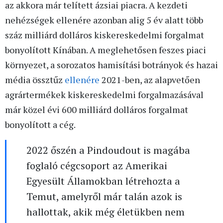
az akkora már telített ázsiai piacra. A kezdeti
nehézségek ellenére azonban alig 5 év alatt több
száz milliárd dolláros kiskereskedelmi forgalmat
bonyolított Kínában. A meglehetősen feszes piaci
környezet, a sorozatos hamisítási botrányok és hazai
média össztűz
ellenére
2021-ben, az alapvetően
agrártermékek kiskereskedelmi forgalmazásával
már közel évi 600 milliárd dolláros forgalmat
bonyolított a cég.
2022 őszén a Pindoudout is magába
foglaló cégcsoport az Amerikai
Egyesült Államokban létrehozta a
Temut, amelyről már talán azok is
hallottak, akik még életükben nem