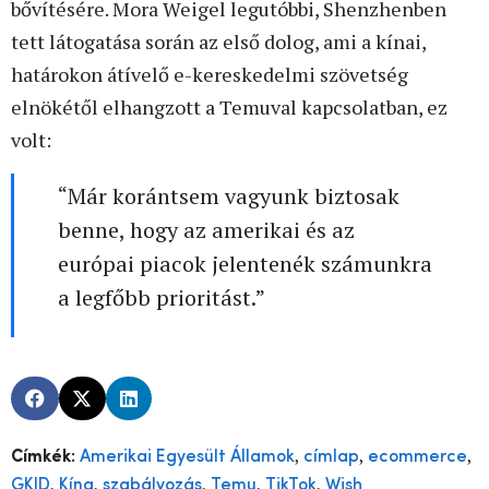
bővítésére. Mora Weigel legutóbbi, Shenzhenben
tett látogatása során az első dolog, ami a kínai,
határokon átívelő e-kereskedelmi szövetség
elnökétől elhangzott a Temuval kapcsolatban, ez
volt:
“Már korántsem vagyunk biztosak
benne, hogy az amerikai és az
európai piacok jelentenék számunkra
a legfőbb prioritást.”
,
,
,
Címkék:
Amerikai Egyesült Államok
címlap
ecommerce
,
,
,
,
,
GKID
Kína
szabályozás
Temu
TikTok
Wish