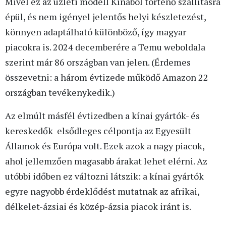
Mivel ez az üzleti modell Kínából történő szállításra
épül, és nem igényel jelentős helyi készletezést,
könnyen adaptálható különböző, így magyar
piacokra is. 2024 decemberére a Temu weboldala
szerint már 86 országban van jelen. (Érdemes
összevetni: a három évtizede működő Amazon 22
országban tevékenykedik.)
Az elmúlt másfél évtizedben a kínai gyártók- és
kereskedők elsődleges célpontja az Egyesült
Államok és Európa volt. Ezek azok a nagy piacok,
ahol jellemzően magasabb árakat lehet elérni. Az
utóbbi időben ez változni látszik: a kínai gyártók
egyre nagyobb érdeklődést mutatnak az afrikai,
délkelet-ázsiai és közép-ázsia piacok iránt is.