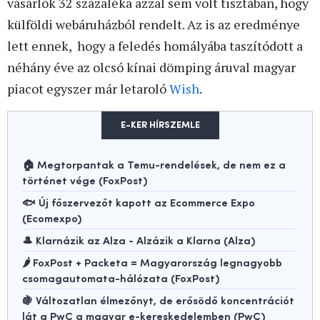
vásárlók 32 százaléka azzal sem volt tisztában, hogy
külföldi webáruházból rendelt. Az is az eredménye
lett ennek, hogy a feledés homályába taszítódott a
néhány éve az olcsó kínai dömping áruval magyar
piacot egyszer már letaroló
Wish
.
E-KER HÍRSZEMLE
🏠 Megtorpantak a Temu-rendelések, de nem ez a
történet vége (FoxPost)
🐟 Új főszervezőt kapott az Ecommerce Expo
(Ecomexpo)
🎩 Klarnázik az Alza - Alzázik a Klarna (Alza)
🌶️ FoxPost + Packeta = Magyarország legnagyobb
csomagautomata-hálózata (FoxPost)
🍇 Változatlan élmezőnyt, de erősödő koncentrációt
lát a PwC a magyar e-kereskedelemben (PwC)