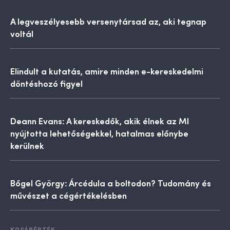
A legveszélyesebb versenytársad az, aki tegnap
voltál
Elindult a kutatás, amire minden e-kereskedelmi
döntéshozó figyel
Deann Evans: A kereskedők, akik élnek az MI
nyújtotta lehetőségekkel, hatalmas előnybe
kerülnek
Bőgel György: Árcédula a boltodon? Tudomány és
művészet a cégértékelésben
KOSÁRÉRTÉK