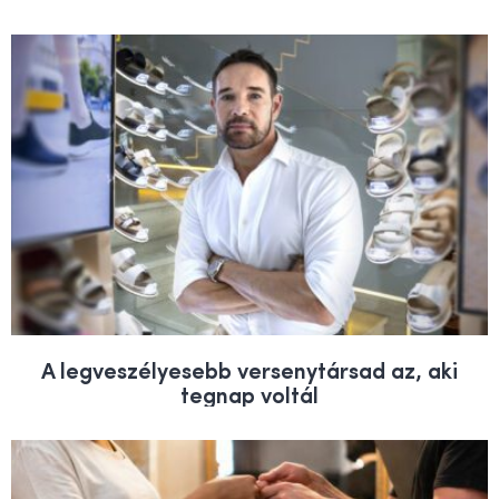
A legveszélyesebb versenytársad az, aki
tegnap voltál