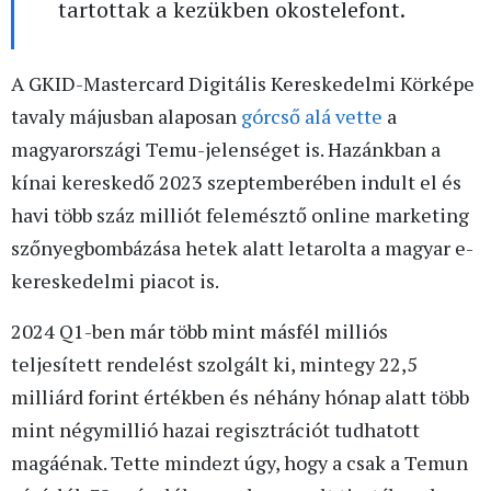
tartottak a kezükben okostelefont.
A GKID-Mastercard Digitális Kereskedelmi Körképe
tavaly májusban alaposan
górcső alá vette
a
magyarországi Temu-jelenséget is. Hazánkban a
kínai kereskedő 2023 szeptemberében indult el és
havi több száz milliót felemésztő online marketing
szőnyegbombázása hetek alatt letarolta a magyar e-
kereskedelmi piacot is.
2024 Q1-ben már több mint másfél milliós
teljesített rendelést szolgált ki, mintegy 22,5
milliárd forint értékben és néhány hónap alatt több
mint négymillió hazai regisztrációt tudhatott
magáénak. Tette mindezt úgy, hogy a csak a Temun