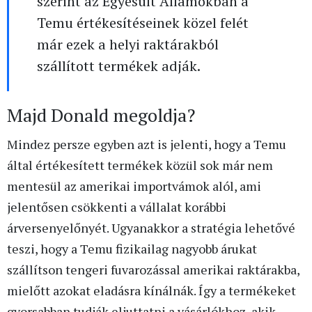
szerint az Egyesült Államokban a
Temu értékesítéseinek közel felét
már ezek a helyi raktárakból
szállított termékek adják.
Majd Donald megoldja?
Mindez persze egyben azt is jelenti, hogy a Temu
által értékesített termékek közül sok már nem
mentesül az amerikai importvámok alól, ami
jelentősen csökkenti a vállalat korábbi
árversenyelőnyét. Ugyanakkor a stratégia lehetővé
teszi, hogy a Temu fizikailag nagyobb árukat
szállítson tengeri fuvarozással amerikai raktárakba,
mielőtt azokat eladásra kínálnák. Így a termékeket
gyorsabban tudják eljuttatni a vásárlókhoz, akik