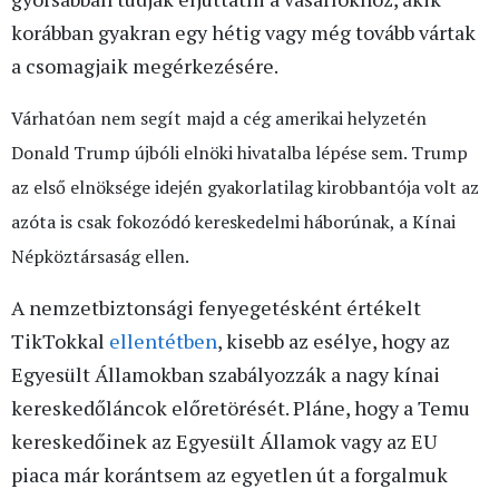
korábban gyakran egy hétig vagy még tovább vártak
a csomagjaik megérkezésére.
Várhatóan nem segít majd a cég amerikai helyzetén
Donald Trump újbóli elnöki hivatalba lépése sem. Trump
az első elnöksége idején gyakorlatilag kirobbantója volt az
azóta is csak fokozódó kereskedelmi háborúnak, a Kínai
Népköztársaság ellen.
A nemzetbiztonsági fenyegetésként értékelt
TikTokkal
ellentétben
, kisebb az esélye, hogy az
Egyesült Államokban szabályozzák a nagy kínai
kereskedőláncok előretörését. Pláne, hogy a Temu
kereskedőinek az Egyesült Államok vagy az EU
piaca már korántsem az egyetlen út a forgalmuk