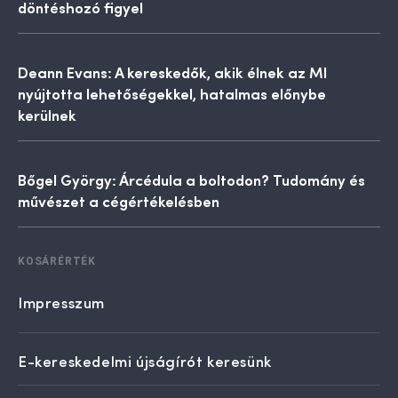
döntéshozó figyel
Deann Evans: A kereskedők, akik élnek az MI
nyújtotta lehetőségekkel, hatalmas előnybe
kerülnek
Bőgel György: Árcédula a boltodon? Tudomány és
művészet a cégértékelésben
KOSÁRÉRTÉK
Impresszum
E-kereskedelmi újságírót keresünk