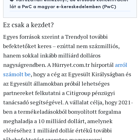
lát a PwC a magyar e-kereskedelemben (PwC)
Ez csak a kezdet?
Egyes források szerint a Trendyol további
befektetőket keres – ezúttal nem százmilliós,
hanem sokkal inkább milliárd dolláros
nagyságrendben. A Hürryet.com.tr hírportál
arról
számolt be
, hogy a cég az Egyesült Királyságban és
az Egyesült államokban próbál lehetséges
partnereket felkutatni a Citigroup pénzügyi
tanácsadó segítségével. A vállalat célja, hogy 2021-
ben a termékeladásokból bonyolított forgalma
meghaladja a 10 milliárd dollárt, amelynek
eléréséhez 1 milliárd dollár értékű további
tőkebefektetést szeretne megszerezni.