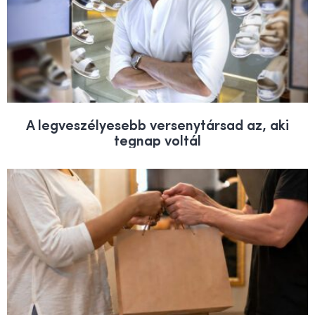
A legveszélyesebb versenytársad az, aki
tegnap voltál