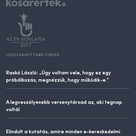
LEGOLVASOTTABB CIKKEK
Raskó László: „Úgy voltam vele, hogy ez egy
próbálkozás, megnézzük, hogy működik-e.”
A legveszélyesebb versenytársad az, aki tegnap
voltál
Elindult a kutatás, amire minden e-kereskedelmi