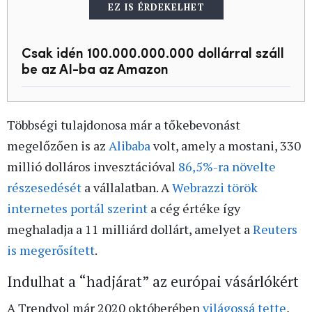
EZ IS ÉRDEKELHET
Csak idén 100.000.000.000 dollárral száll
be az AI-ba az Amazon
Többségi tulajdonosa már a tőkebevonást
megelőzően is az
Alibaba
volt, amely a mostani, 330
millió dolláros invesztációval
86,5%-ra növelte
részesedését
a vállalatban. A
Webrazzi török
internetes portál szerint
a cég értéke így
meghaladja a 11 milliárd dollárt, amelyet a
Reuters
is megerősített
.
Indulhat a “hadjárat” az európai vásárlókért
A Trendyol már 2020 októberében
világossá tette
,