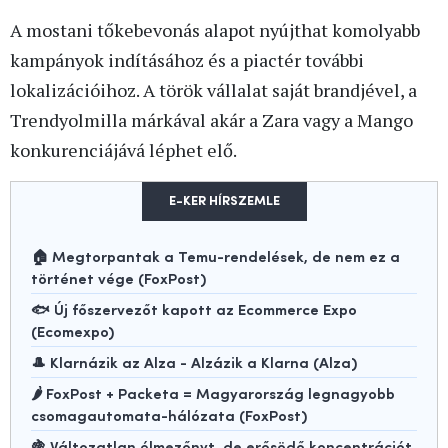
A mostani tőkebevonás alapot nyújthat komolyabb
kampányok indításához és a piactér további
lokalizációihoz. A török vállalat saját brandjével, a
Trendyolmilla márkával akár a Zara vagy a Mango
konkurenciájává léphet elő.
E-KER HÍRSZEMLE
🏠 Megtorpantak a Temu-rendelések, de nem ez a
történet vége (FoxPost)
🐟 Új főszervezőt kapott az Ecommerce Expo
(Ecomexpo)
🎩 Klarnázik az Alza - Alzázik a Klarna (Alza)
🌶️ FoxPost + Packeta = Magyarország legnagyobb
csomagautomata-hálózata (FoxPost)
🍇 Változatlan élmezőnyt, de erősödő koncentrációt