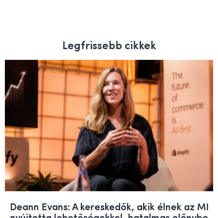
Legfrissebb cikkek
Deann Evans: A kereskedők, akik élnek az MI
nyújtotta lehetőségekkel, hatalmas előnybe