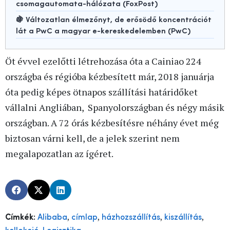
csomagautomata-hálózata (FoxPost)
🍇 Változatlan élmezőnyt, de erősödő koncentrációt
lát a PwC a magyar e-kereskedelemben (PwC)
Öt évvel ezelőtti létrehozása óta a Cainiao 224
országba és régióba kézbesített már, 2018 januárja
óta pedig képes ötnapos szállítási határidőket
vállalni Angliában, Spanyolországban és négy másik
országban. A 72 órás kézbesítésre néhány évet még
biztosan várni kell, de a jelek szerint nem
megalapozatlan az ígéret.
,
,
,
,
Címkék:
Alibaba
címlap
házhozszállítás
kiszállítás