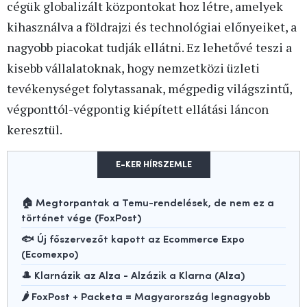
cégük globalizált központokat hoz létre, amelyek
kihasználva a földrajzi és technológiai előnyeiket, a
nagyobb piacokat tudják ellátni. Ez lehetővé teszi a
kisebb vállalatoknak, hogy nemzetközi üzleti
tevékenységet folytassanak, mégpedig világszintű,
végponttól-végpontig kiépített ellátási láncon
keresztül.
E-KER HÍRSZEMLE
🏠 Megtorpantak a Temu-rendelések, de nem ez a
történet vége (FoxPost)
🐟 Új főszervezőt kapott az Ecommerce Expo
(Ecomexpo)
🎩 Klarnázik az Alza - Alzázik a Klarna (Alza)
🌶️ FoxPost + Packeta = Magyarország legnagyobb