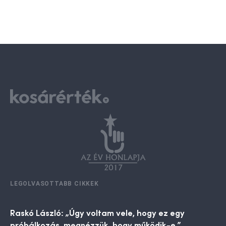
LEGOLVASOTTABB CIKKEK
Raskó László: „Úgy voltam vele, hogy ez egy
próbálkozás, megnézzük, hogy működik-e.”