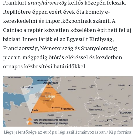
Frankfurt
aranyháromszög
kellős közepén fekszik.
Repülőtere éppen ezért évek óta komoly e-
kereskedelmi és importközpontnak számít. A
Cainiao a reptér közvetlen közelében építheti fel új
bázisát. Innen látják el az Egyesült Királyság,
Franciaország, Németország és Spanyolország
piacait, mégpedig ötórás eléréssel és kezdetben
ötnapos kézbesítési határidőkkel.
Liège jelentősége az európai légi szállítmányozásban / Kép forrása: