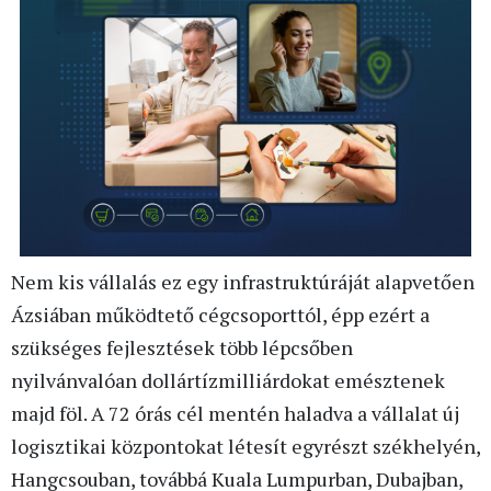
Nem kis vállalás ez egy infrastruktúráját alapvetően
Ázsiában működtető cégcsoporttól, épp ezért a
szükséges fejlesztések több lépcsőben
nyilvánvalóan dollártízmilliárdokat emésztenek
majd föl. A 72 órás cél mentén haladva a vállalat új
logisztikai központokat létesít egyrészt székhelyén,
Hangcsouban, továbbá Kuala Lumpurban, Dubajban,