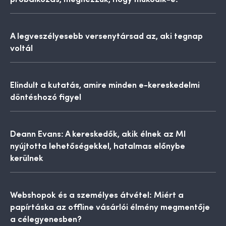
A legveszélyesebb versenytársad az, aki tegnap
voltál
Elindult a kutatás, amire minden e-kereskedelmi
döntéshozó figyel
Deann Evans: A kereskedők, akik élnek az MI
nyújtotta lehetőségekkel, hatalmas előnybe
kerülnek
Webshopok és a személyes átvétel: Miért a
papírtáska az offline vásárlói élmény megmentője
a célegyenesben?