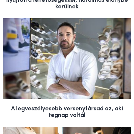
kerülnek
A legveszélyesebb versenytársad az, aki
tegnap voltál