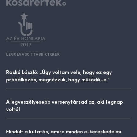
LEGOLVASOTTABB CIKKEK
Raskó László: „Úgy voltam vele, hogy ez egy
próbálkozás, megnézzük, hogy működik-e.”
A legveszélyesebb versenytársad az, aki tegnap
voltál
Elindult a kutatás, amire minden e-kereskedelmi