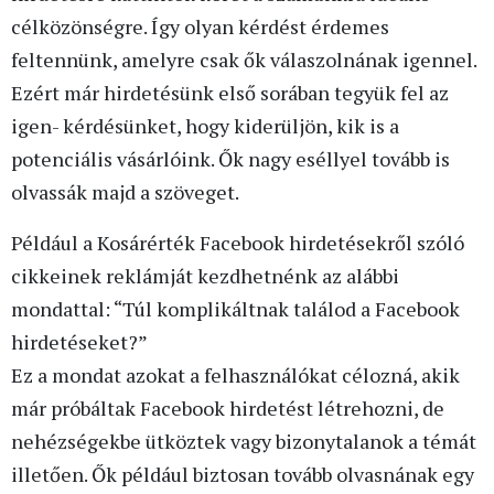
célközönségre. Így olyan kérdést érdemes
feltennünk, amelyre csak ők válaszolnának igennel.
Ezért már hirdetésünk első sorában tegyük fel az
igen- kérdésünket, hogy kiderüljön, kik is a
potenciális vásárlóink. Ők nagy eséllyel tovább is
olvassák majd a szöveget.
Például a Kosárérték Facebook hirdetésekről szóló
cikkeinek reklámját kezdhetnénk az alábbi
mondattal: “Túl komplikáltnak találod a Facebook
hirdetéseket?”
Ez a mondat azokat a felhasználókat célozná, akik
már próbáltak Facebook hirdetést létrehozni, de
nehézségekbe ütköztek vagy bizonytalanok a témát
illetően. Ők például biztosan tovább olvasnának egy