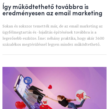
Így működtethető továbbra is
eredményesen az email marketing
Sokan és sokszor temették már, de az email marketing az
ügyfélmegtartás és -lojalitás építésének továbbra is a
legerősebb eszköze. Íme: néhány praktika, hogy akár 3600
százalékos megtérüléssel legyen mindez működtethető.