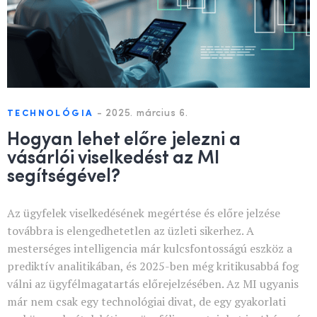
-
2025. március 6.
TECHNOLÓGIA
Hogyan lehet előre jelezni a
vásárlói viselkedést az MI
segítségével?
Az ügyfelek viselkedésének megértése és előre jelzése
továbbra is elengedhetetlen az üzleti sikerhez. A
mesterséges intelligencia már kulcsfontosságú eszköz a
prediktív analitikában, és 2025-ben még kritikusabbá fog
válni az ügyfélmagatartás előrejelzésében. Az MI ugyanis
már nem csak egy technológiai divat, de egy gyakorlati