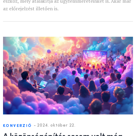
eszköz, mely átalakítja az ügyfélismereteinket is. Akár már
az előrejelzést illetően is.
-
2024. október 22.
KONVERZIÓ
A közönségépítés sosem volt még