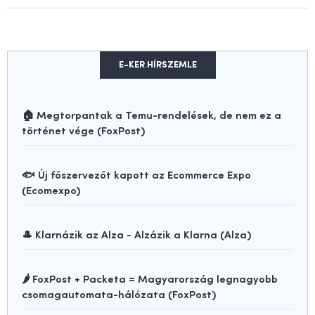
E-KER HÍRSZEMLE
🏠 Megtorpantak a Temu-rendelések, de nem ez a
történet vége (FoxPost)
🐟 Új főszervezőt kapott az Ecommerce Expo
(Ecomexpo)
🎩 Klarnázik az Alza - Alzázik a Klarna (Alza)
🌶️ FoxPost + Packeta = Magyarország legnagyobb
csomagautomata-hálózata (FoxPost)