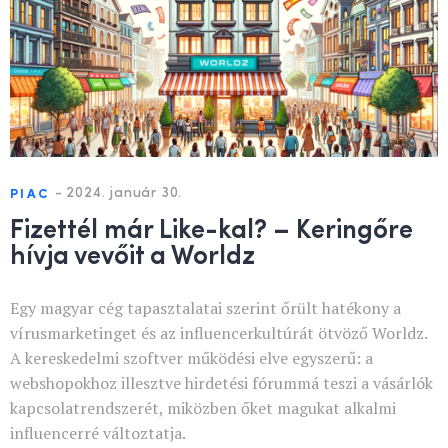
-
2024. január 30.
PIAC
Fizettél már Like-kal? – Keringőre
hívja vevőit a Worldz
Egy magyar cég tapasztalatai szerint őrült hatékony a
vírusmarketinget és az influencerkultúrát ötvöző Worldz.
A kereskedelmi szoftver működési elve egyszerű: a
webshopokhoz illesztve hirdetési fórummá teszi a vásárlók
kapcsolatrendszerét, miközben őket magukat alkalmi
influencerré változtatja.