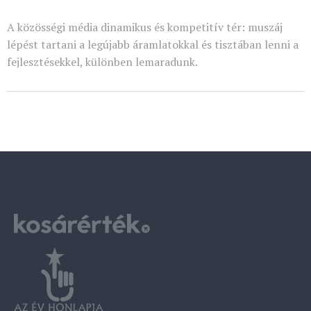
A közösségi média dinamikus és kompetitív tér: muszáj
lépést tartani a legújabb áramlatokkal és tisztában lenni a
fejlesztésekkel, különben lemaradunk.