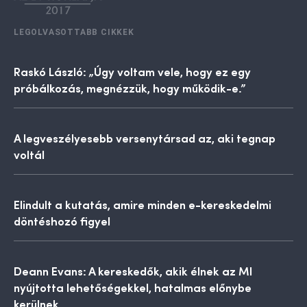
LEGOLVASOTTABB CIKKEK
Raskó László: „Úgy voltam vele, hogy ez egy
próbálkozás, megnézzük, hogy működik-e.”
A legveszélyesebb versenytársad az, aki tegnap
voltál
Elindult a kutatás, amire minden e-kereskedelmi
döntéshozó figyel
Deann Evans: A kereskedők, akik élnek az MI
nyújtotta lehetőségekkel, hatalmas előnybe
kerülnek