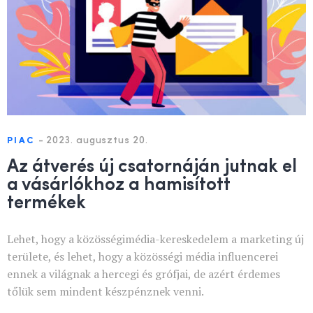
-
2023. augusztus 20.
PIAC
Az átverés új csatornáján jutnak el
a vásárlókhoz a hamisított
termékek
Lehet, hogy a közösségimédia-kereskedelem a marketing új
területe, és lehet, hogy a közösségi média influencerei
ennek a világnak a hercegi és grófjai, de azért érdemes
tőlük sem mindent készpénznek venni.