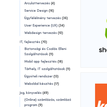
Arculattervezés
(4)
Service Design
(16)
Ügyfélélmény tervezés
(36)
User Experience (UX)
(34)
Webdesign tervezés
(10)
IT, fejlesztés
(70)
Biztonsági és Csalás Elleni
Szolgáltatások
(11)
Mobil app fejlesztés
(18)
Tárhely, IT szolgáltatások
(11)
Ügyviteli rendszer
(13)
Weboldal készítés
(17)
Jog, könyvelés
(49)
(Online) számlázás, számlázó
program
(9)