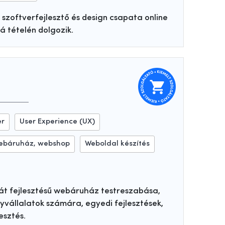
 szoftverfejlesztő és design csapata online
á tételén dolgozik.
er
User Experience (UX)
ebáruház, webshop
Weboldal készítés
t fejlesztésű webáruház testreszabása,
vállalatok számára, egyedi fejlesztések,
esztés.