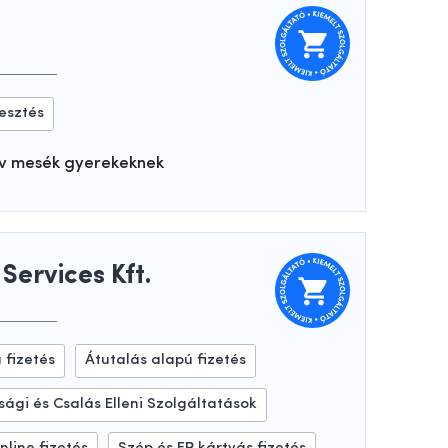
lesztés
tív mesék gyerekeknek
Services Kft.
 fizetés
Átutalás alapú fizetés
sági és Csalás Elleni Szolgáltatások