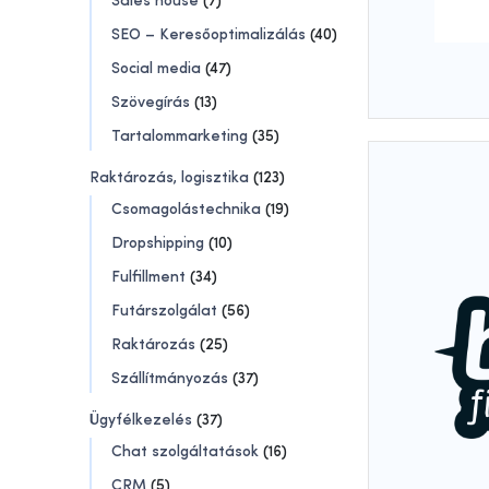
Sales house
(7)
SEO – Keresőoptimalizálás
(40)
Social media
(47)
Szövegírás
(13)
Tartalommarketing
(35)
Raktározás, logisztika
(123)
Csomagolástechnika
(19)
Dropshipping
(10)
Fulfillment
(34)
Futárszolgálat
(56)
Raktározás
(25)
Szállítmányozás
(37)
Ügyfélkezelés
(37)
Chat szolgáltatások
(16)
CRM
(5)