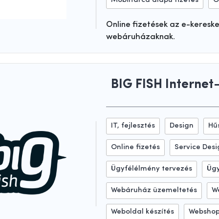
Mobiltárca alapú fizetés
O
Online fizetések az e-keresk
webáruházaknak.
BIG FISH Internet-
IT, fejlesztés
Design
Hű
Online fizetés
Service Des
Ügyfélélmény tervezés
Ügy
Webáruház üzemeltetés
W
Weboldal készítés
Webshop