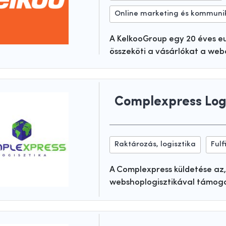
Online marketing és kommuni
A KelkooGroup egy 20 éves e
összeköti a vásárlókat a we
Complexpress Logi
Raktározás, logisztika
Fulf
A Complexpress küldetése az,
webshoplogisztikával támog