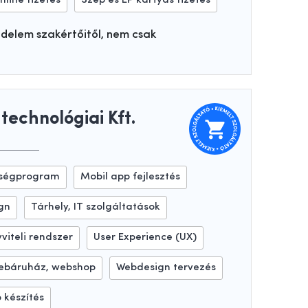
nline fizetés
Szép és EP kártyás fizetés
edelem szakértőitől, nem csak
technológiai Kft.
ségprogram
Mobil app fejlesztés
ign
Tárhely, IT szolgáltatások
viteli rendszer
User Experience (UX)
ebáruház, webshop
Webdesign tervezés
 készítés