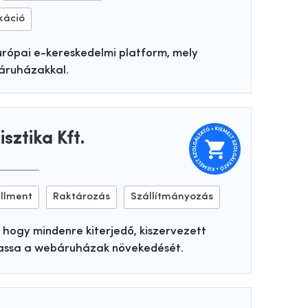
káció
urópai e-kereskedelmi platform, mely
báruházakkal.
sztika Kft.
illment
Raktározás
Szállítmányozás
 hogy mindenre kiterjedő, kiszervezett
assa a webáruházak növekedését.