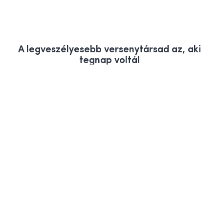
A legveszélyesebb versenytársad az, aki
tegnap voltál