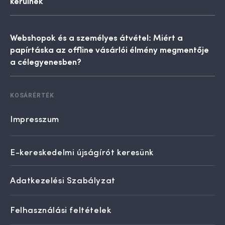
Deann Evans: A kereskedők, akik élnek az MI
nyújtotta lehetőségekkel, hatalmas előnybe
kerülnek
Webshopok és a személyes átvétel: Miért a
papírtáska az offline vásárlói élmény megmentője
a célegyenesben?
KOSÁRÉRTÉK
Impresszum
E-kereskedelmi újságírót keresünk
Adatkezelési Szabályzat