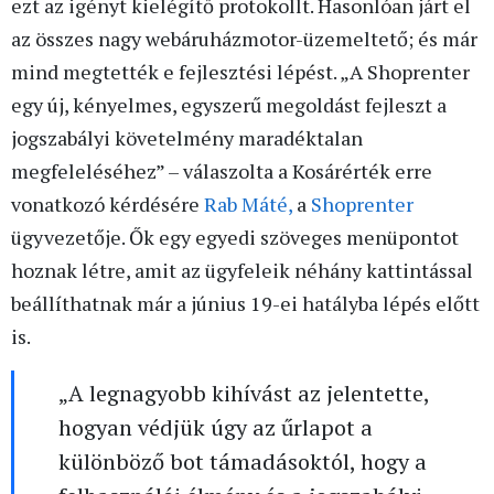
ezt az igényt kielégítő protokollt. Hasonlóan járt el
az összes nagy webáruházmotor-üzemeltető; és már
mind megtették e fejlesztési lépést. „A Shoprenter
egy új, kényelmes, egyszerű megoldást fejleszt a
jogszabályi követelmény maradéktalan
megfeleléséhez” – válaszolta a Kosárérték erre
vonatkozó kérdésére
Rab Máté,
a
Shoprenter
ügyvezetője. Ők egy egyedi szöveges menüpontot
hoznak létre, amit az ügyfeleik néhány kattintással
beállíthatnak már a június 19-ei hatályba lépés előtt
is.
„A legnagyobb kihívást az jelentette,
hogyan védjük úgy az űrlapot a
különböző bot támadásoktól, hogy a