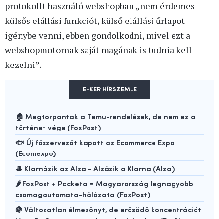
protokollt használó webshopban „nem érdemes
külsős elállási funkciót, külső elállási űrlapot
igénybe venni, ebben gondolkodni, mivel ezt a
webshopmotornak saját magának is tudnia kell
kezelni”.
E-KER HÍRSZEMLE
🏠 Megtorpantak a Temu-rendelések, de nem ez a
történet vége (FoxPost)
🐟 Új főszervezőt kapott az Ecommerce Expo
(Ecomexpo)
🎩 Klarnázik az Alza - Alzázik a Klarna (Alza)
🌶️ FoxPost + Packeta = Magyarország legnagyobb
csomagautomata-hálózata (FoxPost)
🍇 Változatlan élmezőnyt, de erősödő koncentrációt