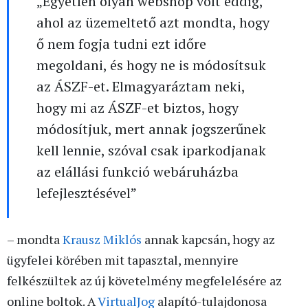
„Egyetlen olyan webshop volt eddig,
ahol az üzemeltető azt mondta, hogy
ő nem fogja tudni ezt időre
megoldani, és hogy ne is módosítsuk
az ÁSZF-et. Elmagyaráztam neki,
hogy mi az ÁSZF-et biztos, hogy
módosítjuk, mert annak jogszerűnek
kell lennie, szóval csak iparkodjanak
az elállási funkció webáruházba
lefejlesztésével”
– mondta
Krausz Miklós
annak kapcsán, hogy az
ügyfelei körében mit tapasztal, mennyire
felkészültek az új követelmény megfelelésére az
online boltok. A
VirtualJog
alapító-tulajdonosa