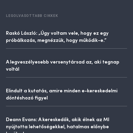
LEGOLVASOTTABB CIKKEK
Raskó László: „Úgy voltam vele, hogy ez egy
próbálkozás, megnézzük, hogy működik-e.”
A legveszélyesebb versenytársad az, aki tegnap
voltál
Elindult a kutatás, amire minden e-kereskedelmi
döntéshozó figyel