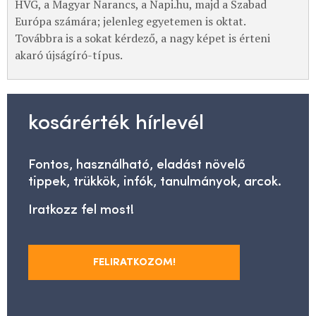
HVG, a Magyar Narancs, a Napi.hu, majd a Szabad
Európa számára; jelenleg egyetemen is oktat.
Továbbra is a sokat kérdező, a nagy képet is érteni
akaró újságíró-típus.
kosárérték hírlevél
Fontos, használható, eladást növelő
tippek, trükkök, infók, tanulmányok, arcok.
Iratkozz fel most!
FELIRATKOZOM!