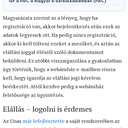
lát a PwC a magyar e-kereskedelemben (PwC)
Magyarázata szerint az a lényeg, hogy ha
regisztráció van, akkor bejelentkezés után ezek az
adatok legyenek ott. Ha pedig nincs regisztráció,
akkor ki kell tölteni ezeket a mezőket, és aztán az
elállási joggal élésről szóló dokumentumot
beküldeni. Ez utóbbi visszaigazolása a gyakorlatban
úgy történik, hogy a webáruház e-mailben vissza
kell, hogy igazolja az elállási jogi kérelem
beérkeztét. Attól kezdve pedig a webáruház
felelőssége az ügyintézés.
Elállás – logolni is érdemes
Az Unas
már lefejlesztette
a saját rendszerében az