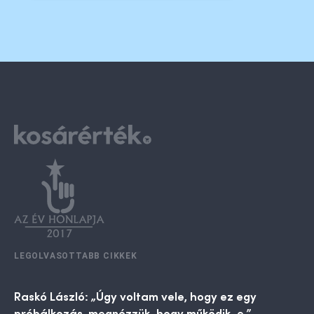
LEGOLVASOTTABB CIKKEK
Raskó László: „Úgy voltam vele, hogy ez egy
próbálkozás, megnézzük, hogy működik-e.”