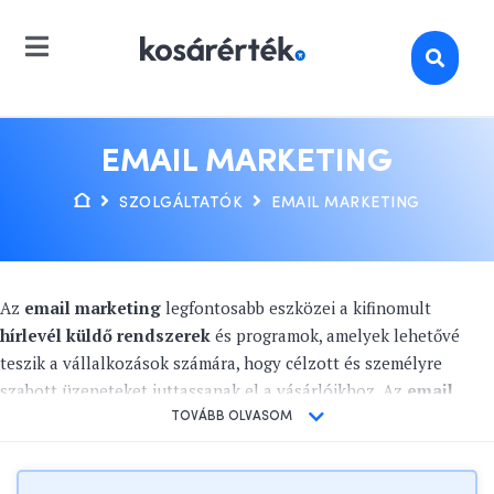
EMAIL MARKETING
SZOLGÁLTATÓK
EMAIL MARKETING
Az
email marketing
legfontosabb eszközei a kifinomult
hírlevél küldő rendszerek
és programok, amelyek lehetővé
teszik a vállalkozások számára, hogy célzott és személyre
szabott üzeneteket juttassanak el a vásárlóikhoz. Az
email
marketing szolgáltatások
segítik a vállalkozásokat abban,
TOVÁBB OLVASOM
hogy hatékonyan kommunikáljanak és kölcsönhatásba lépjenek
a vásárlóikkal, folyamatosan értesítve őket az újdonságokról,