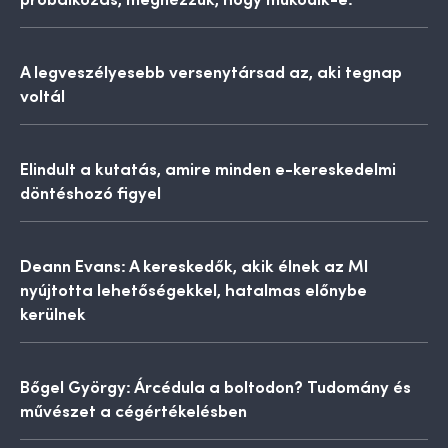
A legveszélyesebb versenytársad az, aki tegnap
voltál
Elindult a kutatás, amire minden e-kereskedelmi
döntéshozó figyel
Deann Evans: A kereskedők, akik élnek az MI
nyújtotta lehetőségekkel, hatalmas előnybe
kerülnek
Bőgel György: Árcédula a boltodon? Tudomány és
művészet a cégértékelésben