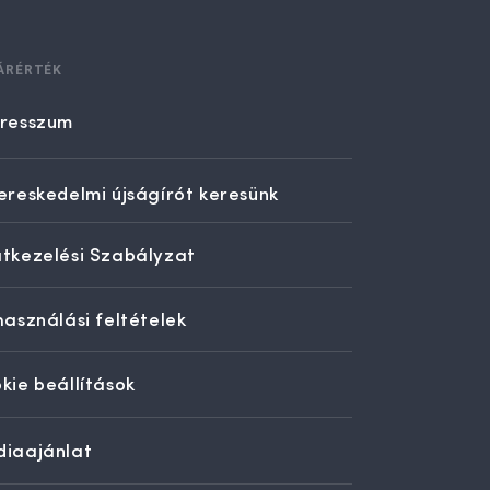
ÁRÉRTÉK
resszum
ereskedelmi újságírót keresünk
tkezelési Szabályzat
használási feltételek
kie beállítások
iaajánlat