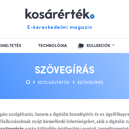
E-kereskedelmi magazin
EMELTETÉS
TECHNOLÓGIA
KOLLEKCIÓK
SZÖVEGÍRÁS
SZOLGÁLTATÓK
SZÖVEGÍRÁS
án szolgáltatás, hanem a digitális brandépítés és az ügyfélkapc
lalkozásoknak nyújt kiemelkedő lehetőségeket, akik a digitális 
 szövegírás
során különféle értékesítési pontok, termékismertet