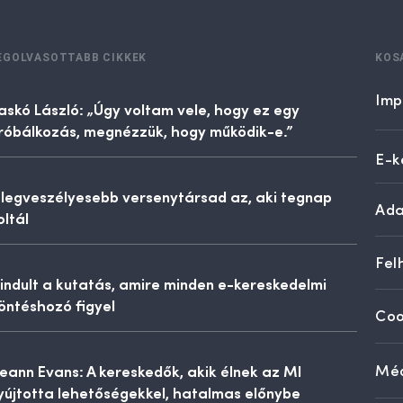
EGOLVASOTTABB CIKKEK
KOS
Imp
askó László: „Úgy voltam vele, hogy ez egy
róbálkozás, megnézzük, hogy működik-e.”
E-k
 legveszélyesebb versenytársad az, aki tegnap
Ada
oltál
Fel
lindult a kutatás, amire minden e-kereskedelmi
öntéshozó figyel
Coo
eann Evans: A kereskedők, akik élnek az MI
Méd
yújtotta lehetőségekkel, hatalmas előnybe