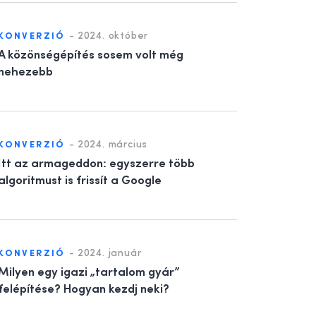
-
2024. október
KONVERZIÓ
A közönségépítés sosem volt még
nehezebb
-
2024. március
KONVERZIÓ
Itt az armageddon: egyszerre több
algoritmust is frissít a Google
-
2024. január
KONVERZIÓ
Milyen egy igazi „tartalom gyár”
felépítése? Hogyan kezdj neki?