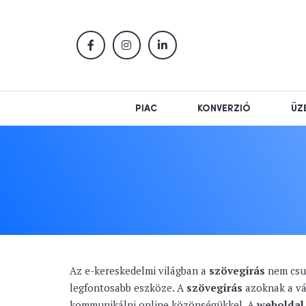
PIAC
KONVERZIÓ
ÜZ
Az e-kereskedelmi világban a
szövegírás
nem csup
legfontosabb eszköze. A
szövegírás
azoknak a vál
kommunikálni online közönségükkel. A
weboldal