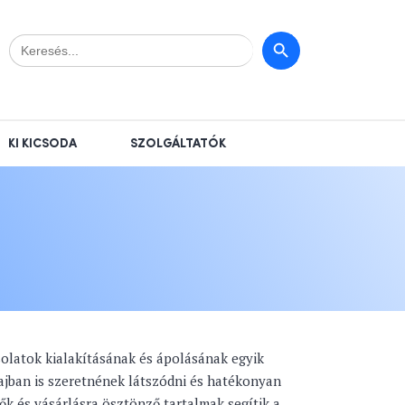
Search
Search Button
for:
KI KICSODA
SZOLGÁLTATÓK
solatok kialakításának és ápolásának egyik
zajban is szeretnének látszódni és hatékonyan
ők és vásárlásra ösztönző tartalmak segítik a