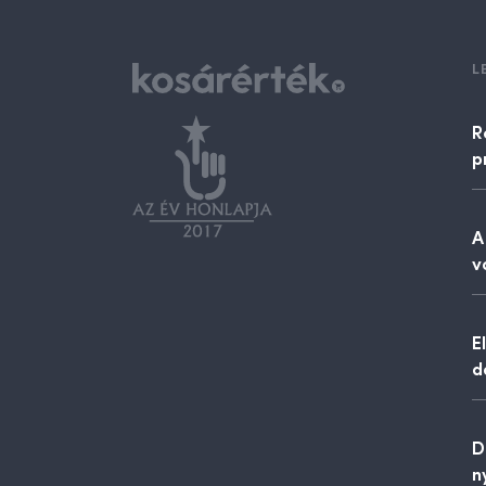
L
R
p
A
v
E
d
D
n