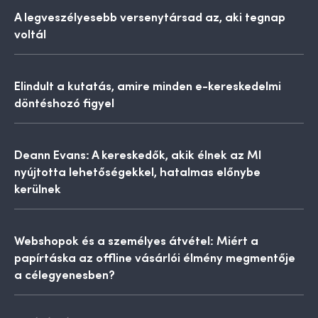
A legveszélyesebb versenytársad az, aki tegnap
voltál
Elindult a kutatás, amire minden e-kereskedelmi
döntéshozó figyel
Deann Evans: A kereskedők, akik élnek az MI
nyújtotta lehetőségekkel, hatalmas előnybe
kerülnek
Webshopok és a személyes átvétel: Miért a
papírtáska az offline vásárlói élmény megmentője
a célegyenesben?