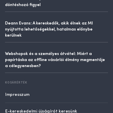
döntéshozó figyel
Deann Evans: A kereskedők, akik élnek az MI
nyújtotta lehetőségekkel, hatalmas előnybe
kerülnek
Webshopok és a személyes átvétel: Miért a
papírtáska az offline vásárlói élmény megmentője
a célegyenesben?
KOSÁRÉRTÉK
Impresszum
E-kereskedelmi újságírót keresünk