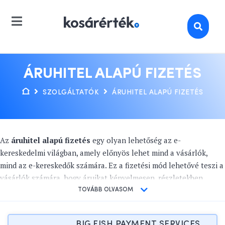
ÁRUHITEL ALAPÚ FIZETÉS
SZOLGÁLTATÓK
ÁRUHITEL ALAPÚ FIZETÉS
Az
áruhitel alapú fizetés
egy olyan lehetőség az e-
kereskedelmi világban, amely előnyös lehet mind a vásárlók,
mind az e-kereskedők számára. Ez a fizetési mód lehetővé teszi a
vásárlók számára, hogy áruikat kényelmesen, részletekben
fizessék ki, és ezáltal könnyebben hozzáférjenek olyan
TOVÁBB OLVASOM
termékekhez és szolgáltatásokhoz, amelyekre egyébként nem
lennének képesek. Az
áruhitel rendszer
egy olyan
BIG FISH PAYMENT SERVICES