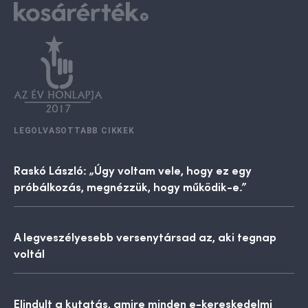
LEGOLVASOTTABB CIKKEK
Raskó László: „Úgy voltam vele, hogy ez egy
próbálkozás, megnézzük, hogy működik-e.”
A legveszélyesebb versenytársad az, aki tegnap
voltál
Elindult a kutatás, amire minden e-kereskedelmi