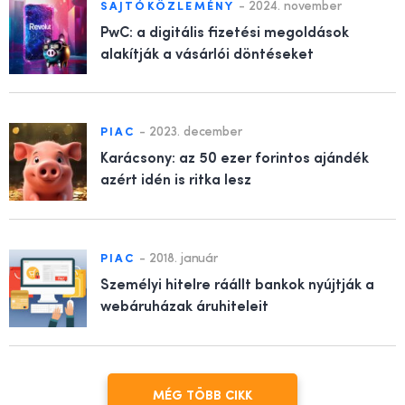
lehetőség, amely elősegítheti az online vásárlás terjedését és
-
2024. november
SAJTÓKÖZLEMÉNY
növekedését. Az e-kereskedők számára lehetőséget kínál a
PwC: a digitális fizetési megoldások
alakítják a vásárlói döntéseket
versenyképesség növelésére, míg a vásárlók számára kényelmes
és rugalmas fizetési megoldást jelent. Az e-kereskedelmi
területen az áruhitel alapú fizetési lehetőség egyre fontosabb
szerepet játszik, és hozzájárul az online vásárlás
-
2023. december
PIAC
egyszerűsítéséhez és elérhetővé tételéhez olyan vásárlók
Karácsony: az 50 ezer forintos ajándék
számára, akiknek szükségük van a
fizetési kényelem
re és a
azért idén is ritka lesz
finanszírozási lehetőségekre.
-
2018. január
PIAC
Személyi hitelre ráállt bankok nyújtják a
webáruházak áruhiteleit
MÉG TÖBB CIKK