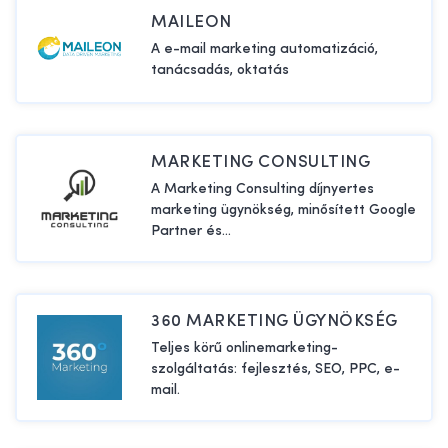
hirdetéseik megtérülését. A Kosárérték e-kereskedelmi magazin
MAILEON
szolgáltatói adatbázisa olyan szakembereket és szolgáltatókat
A e-mail marketing automatizáció,
vonultat fel, akik segítenek a vállalkozásoknak hatékonyan
tanácsadás, oktatás
kihasználni a PPC hirdetési lehetőségeket. Az ő szolgáltatásaik
igénybevételével a webshopok célzott hirdetési kampányokat
futtathatnak, és ezzel növelhetik online értékesítésüket.
MARKETING CONSULTING
A Marketing Consulting díjnyertes
marketing ügynökség, minősített Google
Partner és...
360 MARKETING ÜGYNÖKSÉG
Teljes körű onlinemarketing-
szolgáltatás: fejlesztés, SEO, PPC, e-
mail.