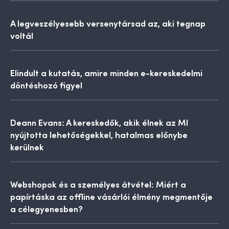
A legveszélyesebb versenytársad az, aki tegnap
voltál
Elindult a kutatás, amire minden e-kereskedelmi
döntéshozó figyel
Deann Evans: A kereskedők, akik élnek az MI
nyújtotta lehetőségekkel, hatalmas előnybe
kerülnek
Webshopok és a személyes átvétel: Miért a
papírtáska az offline vásárlói élmény megmentője
a célegyenesben?