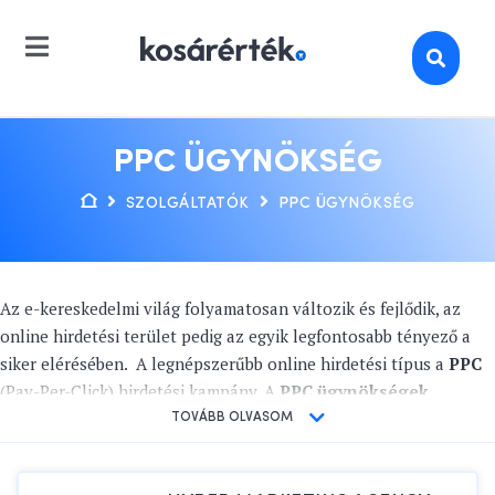
PPC ÜGYNÖKSÉG
SZOLGÁLTATÓK
PPC ÜGYNÖKSÉG
Az e-kereskedelmi világ folyamatosan változik és fejlődik, az
online hirdetési terület pedig az egyik legfontosabb tényező a
siker elérésében. A legnépszerűbb online hirdetési típus a
PPC
(Pay-Per-Click) hirdetési kampány. A
PPC ügynökségek
,
beleértve a
Google Ads ügynökségek
et és a
PPC szakértők
et,
TOVÁBB OLVASOM
pedig olyan szolgáltatók, akik minden csínját-bínját ismerik
ennek a marketingeszköznek, így hatékonyan tudják támogatni a