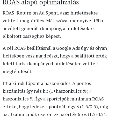
ROAS alapú optimalizálás
ROAS: Return on Ad Spent, azaz hirdetésekre
vetített megtérülés. Más szóval mennyivel több
bevételt generál a kampány, a hirdetésekre
elköltött összeghez képest.
A cél ROAS beállításnál a Google Ads úgy és olyan
licitekben vesz majd részt, hogy a beállított érték
felett tartsa kampányod hirdetésekre vetített
megtérülését.
Itt a kiindulópont a haszonkulcs. A pontos
kiszámítás így néz ki: (1+haszonkulcs %) /
haszonkulcs %. Így a sportcipők minimum ROAS
értéke, hogy fedezeti pontnál légy 3 (1,5/0,5), míg
az alkalmi cipők esetén ez az érték 6-os (1,2/0,2).