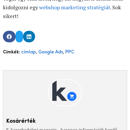
kidolgozni egy
webshop marketing stratégiát
. Sok
sikert!
,
,
Címkék:
címlap
Google Ads
PPC
Kosárérték
E-kereskedelmi magazin - hasznos információk kezdő,