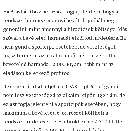
Ha 3-ast állítasz be, az azt fogja jelenteni, hogy a
rendszer háromszor annyi bevételt próbál meg
generálni, mint amennyi a hirdetések költsége. Más
szóval a bevételed harmadát elköltöd hirdetésre. Ez
nem gond a sportcipő esetében, de veszteséget
fogsz termelni az alkalmi cipőknél, hiszen ott a
bevételed harmada 12.000 Ft, ami több mint az
eladáson keletkező profitod.
Rendben, állítsd feljebb a ROAS-t, pl. 6-ra. Így már
nem lesz veszteséged az alkalmi cipőn. Igen ám, de
ez azt fogja jelenteni a sportcipők esetében, hogy
maximum a bevételed 6-od részét költheti a
rendszer hirdetésekre. Esetünkben ez 2.500 Ft. De
te egy sportcipőn 5.000 Ft-ot keresel és ha a