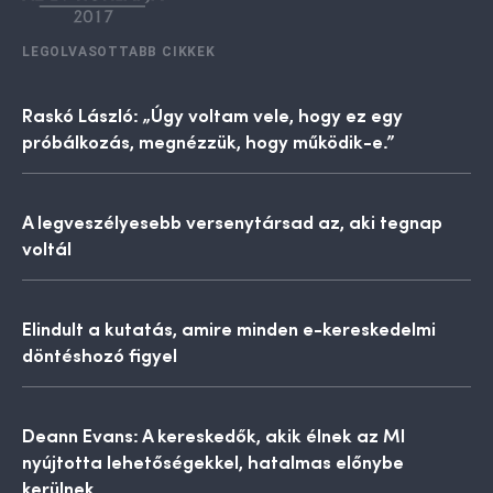
LEGOLVASOTTABB CIKKEK
Raskó László: „Úgy voltam vele, hogy ez egy
próbálkozás, megnézzük, hogy működik-e.”
A legveszélyesebb versenytársad az, aki tegnap
voltál
Elindult a kutatás, amire minden e-kereskedelmi
döntéshozó figyel
Deann Evans: A kereskedők, akik élnek az MI
nyújtotta lehetőségekkel, hatalmas előnybe
kerülnek