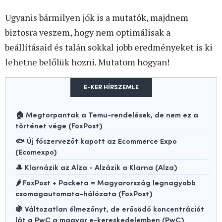
Ugyanis bármilyen jók is a mutatók, majdnem
biztosra veszem, hogy nem optimálisak a
beállításaid és talán sokkal jobb eredményeket is ki
lehetne belőlük hozni. Mutatom hogyan!
E-KER HÍRSZEMLE
🏠 Megtorpantak a Temu-rendelések, de nem ez a
történet vége (FoxPost)
🐟 Új főszervezőt kapott az Ecommerce Expo
(Ecomexpo)
🎩 Klarnázik az Alza - Alzázik a Klarna (Alza)
🌶️ FoxPost + Packeta = Magyarország legnagyobb
csomagautomata-hálózata (FoxPost)
🍇 Változatlan élmezőnyt, de erősödő koncentrációt
lát a PwC a magyar e-kereskedelemben (PwC)