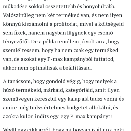
működése sokkal összetettebb és bonyolultabb.
Valószínűleg nem két terméked van, és nem ilyen
könnyű kiszámolni a profitodat, mivel a költségeid
sem fixek, hanem nagyban függnek egy csomó
tényezőtől. De a példa remélem jó volt arra, hogy
szemléltessem, hogy ha nem csak egy terméked
van, de azokat egy P-max kampányból futtatod,
akkor nem optimálisak a beállításaid.
A tanácsom, hogy gondold végig, hogy melyek a
húzó termékeid, márkáid, kategóriáid, amit ilyen
szemüvegen keresztül egy kalap alá tudsz venni és
amire még tudsz értelmes budgetet allokálni, és
azokra külön indíts egy-egy P-max kampányt!
Végül egy cikk arról, hogy mi hogyan is állunk neki