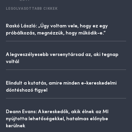
LEGOLVASOTTABB CIKKEK
Raskó László: „Úgy voltam vele, hogy ez egy
próbálkozás, megnézzük, hogy működik-e.”
A legveszélyesebb versenytársad az, aki tegnap
voltál
Elindult a kutatás, amire minden e-kereskedelmi
döntéshozó figyel
Deann Evans: A kereskedők, akik élnek az MI
nyújtotta lehetőségekkel, hatalmas előnybe
kerülnek