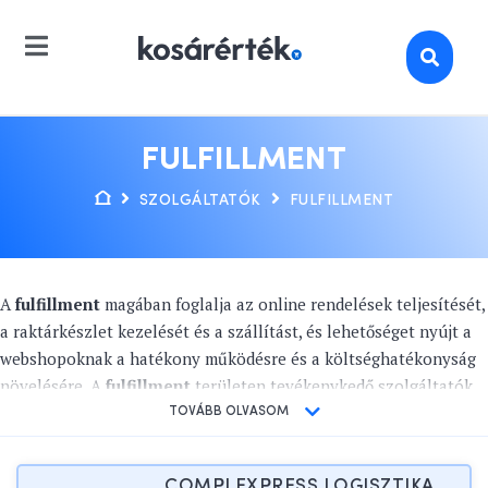
FULFILLMENT
SZOLGÁLTATÓK
FULFILLMENT
A
fulfillment
magában foglalja az online rendelések teljesítését,
a raktárkészlet kezelését és a szállítást, és lehetőséget nyújt a
webshopoknak a hatékony működésre és a költséghatékonyság
növelésére. A
fulfillment
területen tevékenykedő szolgáltatók
és központok olyan megoldásokat kínálnak az e-kereskedelmi
TOVÁBB OLVASOM
vállalatoknak, amelyek segítenek csökkenteni a munkaterheket
és optimalizálni a folyamatokat. A
fulfillment center
-ek
COMPLEXPRESS LOGISZTIKA