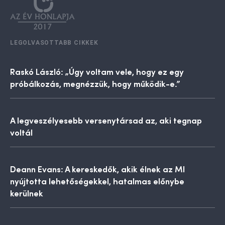
LEGOLVASOTTABB CIKKEK
Raskó László: „Úgy voltam vele, hogy ez egy
próbálkozás, megnézzük, hogy működik-e.”
A legveszélyesebb versenytársad az, aki tegnap
voltál
Deann Evans: A kereskedők, akik élnek az MI
nyújtotta lehetőségekkel, hatalmas előnybe
kerülnek