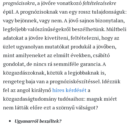
prognózisokra
, a jövőre vonatkozó
feltételezésekre
épül. A prognózisoknak van egy rossz tulajdonságuk:
vagy bejönnek, vagy nem. A jövő sajnos bizonytalan,
legfeljebb valószínűségekről beszélhetünk. Múltbeli
adatokat a jövőre kivetíteni, feltételezni, hogy az
üzlet ugyanolyan mutatókat produkál a jövőben,
mint amilyeneket az elmúlt években, csábító
gondolat, de nincs rá semmiféle garancia. A
közgazdászoknak, köztük a legjobbaknak is,
rengeteg baja van a prognóziskészítéssel. Idézzük
fel az angol királynő
híres kérdését
a
közgazdaságtudomány tudósaihoz: maguk miért
nem látták előre ezt a szörnyű válságot?
Ugyanarról beszéltek?