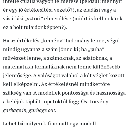
intellektuális vagyon felmérése (például: mennyit
ér egy jó értékesítési vezető?), az eladási vagy a
vásárlási „sztori” elmesélése (miért is kell nekünk
ez a bolt tulajdonképpen?).
Ha az értékelés „kemény” tudomány lenne, végül
mindig ugyanaz a szám jönne ki; ha „puha”
művészet lenne, a számoknak, az adatoknak, a
matematikai formuláknak nem lenne különösebb
jelentősége. A valóságot valahol a két véglet között
kell elképzelni. Az értékelésnél mindkettőre
szükség van. A modellek pontossága és hasznossága
a beléjük táplált inputoktól függ. Ősi törvény:
garbage in, garbage out.
Lehet bármilyen kifinomult egy modell