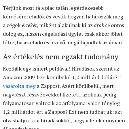
Térjünk most rá a piac talán legérdekesebb
kérdésére: eladók és vevők hogyan határozzák meg
a cégek
értékét
, miként alakulnak ki az
árak
? Fontos
dolog ez, hiszen cégeladási ügylet csak akkor jöhet
létre, ha az eladó és a vevő megállapodtak az árban.
Az értékelés nem egzakt tudomány
Kezdjük egy ismert példával! Híradások szerint az
Amazon 2009-ben körülbelül 1,2 milliárd dollárért
vásárolta meg
a Zappost. Azért körülbelül, mert
nagyrészt részvényekkel fizetett, azoknak pedig
folyamatosan változik az árfolyama. Vajon tényleg
1,2 milliárdot ért a Zappos? Ezt nem tudhatjuk; azt
olvashatjuk ki a híradásokból, hogy a felek ennyiben
állapodtak meg.