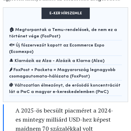
E-KER HÍRSZEMLE
🏠 Megtorpantak a Temu-rendelések, de nem ez a
történet vége (FoxPost)
🐟 Új főszervezőt kapott az Ecommerce Expo
(Ecomexpo)
🎩 Klarnázik az Alza - Alzázik a Klarna (Alza)
🌶️ FoxPost + Packeta = Magyarország legnagyobb
csomagautomata-hálózata (FoxPost)
🍇 Változatlan élmezőnyt, de erősödő koncentrációt
lát a PwC a magyar e-kereskedelemben (PwC)
A 2025-ös becsült piacméret a 2024-
es mintegy milliárd USD-hez képest
majdnem 70 százalékkal volt