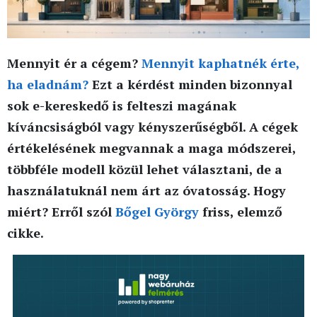
Mennyit ér a cégem?
Mennyit kaphatnék érte,
ha eladnám?
Ezt a kérdést minden bizonnyal
sok e-kereskedő is felteszi magának
kíváncsiságból vagy kényszerűségből. A cégek
értékelésének megvannak a maga módszerei,
többféle modell közül lehet választani, de a
használatuknál nem árt az óvatosság. Hogy
miért? Erről szól
Bőgel György
friss, elemző
cikke.