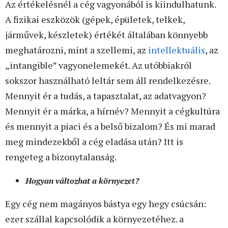
Az értékelésnél a cég vagyonából is kiindulhatunk.
A fizikai eszközök (gépek, épületek, telkek,
járművek, készletek) értékét általában könnyebb
meghatározni, mint a szellemi, az
intellektuális
, az
„intangible” vagyonelemekét. Az utóbbiakról
sokszor használható leltár sem áll rendelkezésre.
Mennyit ér a tudás, a tapasztalat, az adatvagyon?
Mennyit ér a márka, a hírnév? Mennyit a cégkultúra
és mennyit a piaci és a belső bizalom? És mi marad
meg mindezekből a cég eladása után? Itt is
rengeteg a bizonytalanság.
Hogyan változhat a környezet?
Egy cég nem magányos bástya egy hegy csúcsán:
ezer szállal kapcsolódik a környezetéhez. a