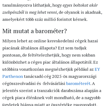
tanulmányozva láthatjuk, hogy
egyes boltokat akár
zsebpénzből is meg lehet venni
, de olyanok is akadnak,
amelyekért több száz millió forintot kérnek.
Mit mutat a barométer?
Milyen lehet az online kereskedelmi cégek hazai
piacának általános állapota? Ezt sem tudjuk
pontosan, de feltételezhetjük, hogy nem sokban
különbözhet a céges piac általános állapotától. Ez
utóbbira vonatkozóan megnézhetjük például az
EY
Parthenon
tanácsadó cég 2025-ös magyarországi
cégösszeolvadási és -felvásárlási
barométerét
. A
jelentés szerint a tranzakciók darabszáma alapján a
cégek piaca élénknek volt mondható, de a nagyobb
ügyletek hiánya miatt az összértéke zsugorodott.