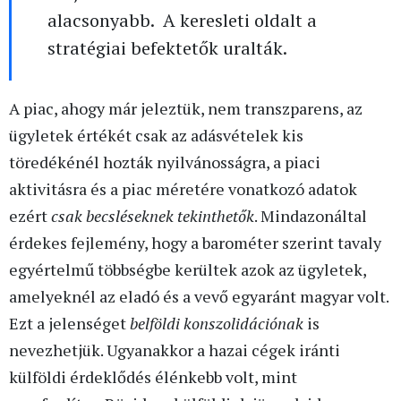
alacsonyabb. A keresleti oldalt a
stratégiai befektetők uralták.
A piac, ahogy már jeleztük, nem transzparens, az
ügyletek értékét csak az adásvételek kis
töredékénél hozták nyilvánosságra, a piaci
aktivitásra és a piac méretére vonatkozó adatok
ezért
csak becsléseknek tekinthetők
. Mindazonáltal
érdekes fejlemény, hogy a barométer szerint tavaly
egyértelmű többségbe kerültek azok az ügyletek,
amelyeknél az eladó és a vevő egyaránt magyar volt.
Ezt a jelenséget
belföldi konszolidációnak
is
nevezhetjük. Ugyanakkor a hazai cégek iránti
külföldi érdeklődés élénkebb volt, mint