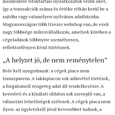
mindenféle titoktartási nyilatkozatok védik őket,
így a tranzakciók száma és értéke ritkán kerül be a
sajtóba vagy valamilyen nyilvános adatbázisba.
Magyarországon több tízezer webshop van, de ezek
nagy többsége mikrovállalkozás, amelyek körében a
cégeladások többnyire személyesen,
reflektorfényen kívül történnek.
„A helyzet jó, de nem reménytelen”
Bele kell nyugodnunk: a cégek piaca nem
transzparens. A lakáspiacon sok adásvétel történik,
a forgalomról rengeteg adat áll rendelkezésre. A
keresleti és a kínálati oldalon sok szereplő van, a
választási lehetőségek szélesek. A cégek piaca nem
ilyen: az ügyletekről jóval kevesebbet tudunk, a