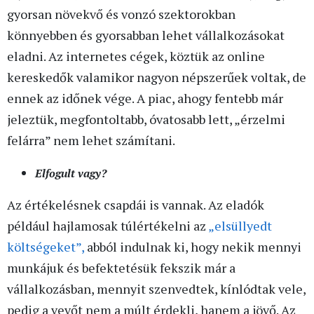
gyorsan növekvő és vonzó szektorokban
könnyebben és gyorsabban lehet vállalkozásokat
eladni. Az internetes cégek, köztük az online
kereskedők valamikor nagyon népszerűek voltak, de
ennek az időnek vége. A piac, ahogy fentebb már
jeleztük, megfontoltabb, óvatosabb lett, „érzelmi
felárra” nem lehet számítani.
Elfogult vagy?
Az értékelésnek csapdái is vannak. Az eladók
például hajlamosak túlértékelni az
„elsüllyedt
költségeket”,
abból indulnak ki, hogy nekik mennyi
munkájuk és befektetésük fekszik már a
vállalkozásban, mennyit szenvedtek, kínlódtak vele,
pedig a vevőt nem a múlt érdekli, hanem a jövő. Az