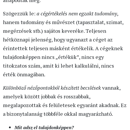
Szögezzük le:
a cégértékelés nem egzakt tudomány
,
hanem tudomány és művészet (tapasztalat, szimat,
megérzések stb.) sajátos keveréke. Teljesen
hétköznapi jelenség, hogy ugyanazt a céget az
érintettek teljesen másként értékelik. A cégeknek
tulajdonképpen nincs „értékük”, nincs egy
titokzatos szám, amit ki lehet kalkulálni, nincs
érték önmagában.
Különböző nézőpontokból készített becslések
vannak,
amelyek között jobbak és rosszabbak,
megalapozottak és felületesek egyaránt akadnak. Ez
a bizonytalanság többféle okkal magyarázható.
Mit adsz el tulajdonképpen?