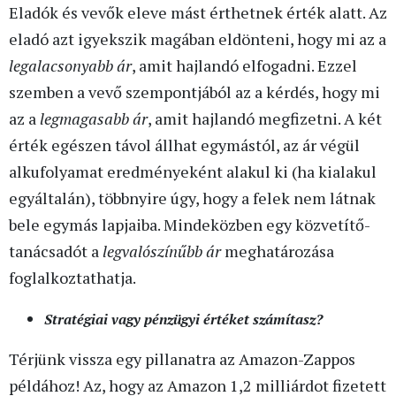
Eladók és vevők eleve mást érthetnek érték alatt. Az
eladó azt igyekszik magában eldönteni, hogy mi az a
legalacsonyabb ár
, amit hajlandó elfogadni. Ezzel
szemben a vevő szempontjából az a kérdés, hogy mi
az a
legmagasabb ár
, amit hajlandó megfizetni. A két
érték egészen távol állhat egymástól, az ár végül
alkufolyamat eredményeként alakul ki (ha kialakul
egyáltalán), többnyire úgy, hogy a felek nem látnak
bele egymás lapjaiba. Mindeközben egy közvetítő-
tanácsadót a
legvalószínűbb ár
meghatározása
foglalkoztathatja.
Stratégiai vagy pénzügyi értéket számítasz?
Térjünk vissza egy pillanatra az Amazon-Zappos
példához! Az, hogy az Amazon 1,2 milliárdot fizetett