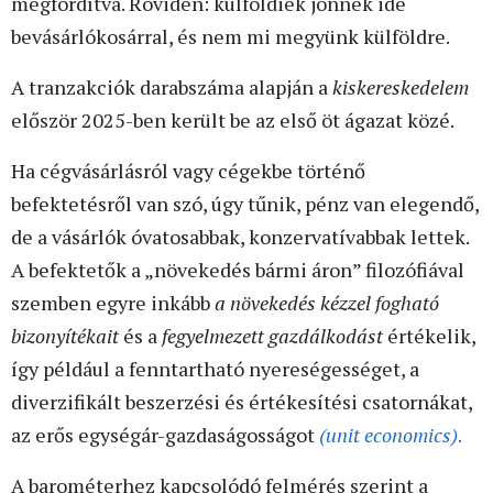
megfordítva. Röviden: külföldiek jönnek ide
bevásárlókosárral, és nem mi megyünk külföldre.
A tranzakciók darabszáma alapján a
kiskereskedelem
először 2025-ben került be az első öt ágazat közé.
Ha cégvásárlásról vagy cégekbe történő
befektetésről van szó, úgy tűnik, pénz van elegendő,
de a vásárlók óvatosabbak, konzervatívabbak lettek.
A befektetők a „növekedés bármi áron” filozófiával
szemben egyre inkább
a növekedés kézzel fogható
bizonyítékait
és a
fegyelmezett gazdálkodást
értékelik,
így például a fenntartható nyereségességet, a
diverzifikált beszerzési és értékesítési csatornákat,
az erős egységár-gazdaságosságot
(unit economics)
.
A barométerhez kapcsolódó felmérés szerint a