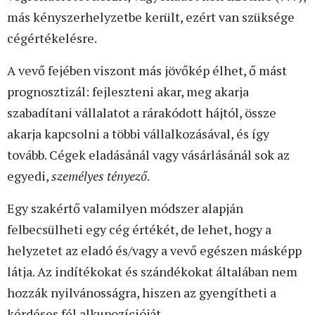
más kényszerhelyzetbe került, ezért van szüksége
cégértékelésre.
A vevő fejében viszont más jövőkép élhet, ő mást
prognosztizál: fejleszteni akar, meg akarja
szabadítani vállalatot a rárakódott hájtól, össze
akarja kapcsolni a többi vállalkozásával, és így
tovább. Cégek eladásánál vagy vásárlásánál sok az
egyedi,
személyes tényező
.
Egy szakértő valamilyen módszer alapján
felbecsülheti egy cég értékét, de lehet, hogy a
helyzetet az eladó és/vagy a vevő egészen másképp
látja. Az indítékokat és szándékokat általában nem
hozzák nyilvánosságra, hiszen az gyengítheti a
kérdéses fél alkupozícióját.