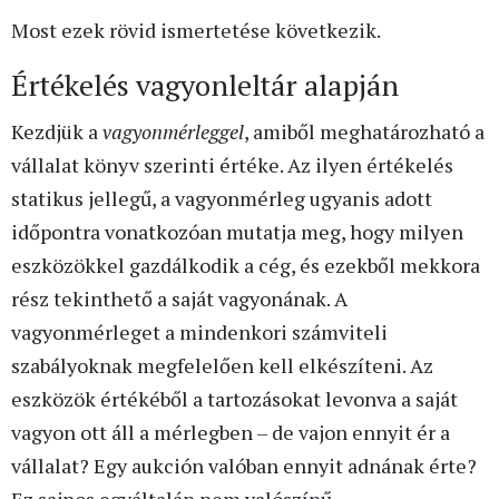
Most ezek rövid ismertetése következik.
Értékelés vagyonleltár alapján
Kezdjük a
vagyonmérleggel
, amiből meghatározható a
vállalat könyv szerinti értéke. Az ilyen értékelés
statikus jellegű, a vagyonmérleg ugyanis adott
időpontra vonatkozóan mutatja meg, hogy milyen
eszközökkel gazdálkodik a cég, és ezekből mekkora
rész tekinthető a saját vagyonának. A
vagyonmérleget a mindenkori számviteli
szabályoknak megfelelően kell elkészíteni. Az
eszközök értékéből a tartozásokat levonva a saját
vagyon ott áll a mérlegben – de vajon ennyit ér a
vállalat? Egy aukción valóban ennyit adnának érte?
Ez sajnos egyáltalán nem valószínű.