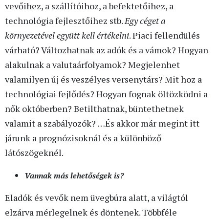
vevőihez, a szállítóihoz, a befektetőihez, a
technológia fejlesztőihez stb.
Egy céget a
környezetével együtt kell értékelni
. Piaci fellendülés
várható? Változhatnak az adók és a vámok? Hogyan
alakulnak a valutaárfolyamok? Megjelenhet
valamilyen új és veszélyes versenytárs? Mit hoz a
technológiai fejlődés? Hogyan fognak öltözködni a
nők októberben? Betilthatnak, büntethetnek
valamit a szabályozók? …És akkor már megint itt
járunk a prognózisoknál és a különböző
látószögeknél.
Vannak más lehetőségek is?
Eladók és vevők nem üvegbúra alatt, a világtól
elzárva mérlegelnek és döntenek. Többféle