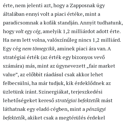
érte, nem jelenti azt, hogy a Zapposnak úgy
általában ennyi volt a piaci értéke, mint a
paradicsomnak a kofák standján. Annyit tudhatunk,
hogy
volt
egy cég
, amelyik 1,2 milliárdot adott érte.
Ha nem lett volna, valószínűleg nincs 1,2 milliárd.
Egy cég
nem tömegcikk
, aminek piaci ára van. A
stratégiai érték (az érték egy bizonyos vevő
számára) más, mint az úgynevezett „fair market
value”, az előbbit ráadásul csak akkor lehet
felbecsülni, ha már tudjuk, kik érdeklődnek az
üzletünk iránt. Szinergiákat, terjeszkedési
lehetőségeket kereső
stratégiai befektetők
mást
láthatnak egy eladó cégben, mint a
pénzügyi
befektetők
, akiket csak a megtérülés érdekel