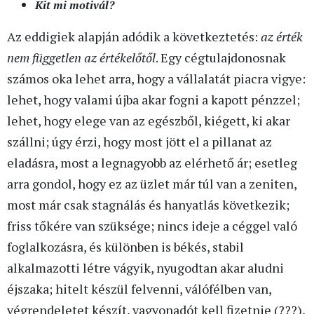
Kit mi motivál?
Az eddigiek alapján adódik a következtetés:
az érték
nem független az értékelőtől
. Egy cégtulajdonosnak
számos oka lehet arra, hogy a vállalatát piacra vigye:
lehet, hogy valami újba akar fogni a kapott pénzzel;
lehet, hogy elege van az egészből, kiégett, ki akar
szállni; úgy érzi, hogy most jött el a pillanat az
eladásra, most a legnagyobb az elérhető ár; esetleg
arra gondol, hogy ez az üzlet már túl van a zeniten,
most már csak stagnálás és hanyatlás következik;
friss tőkére van szüksége; nincs ideje a céggel való
foglalkozásra, és különben is békés, stabil
alkalmazotti létre vágyik, nyugodtan akar aludni
éjszaka; hitelt készül felvenni, válófélben van,
végrendeletet készít, vagyonadót kell fizetnie (???),