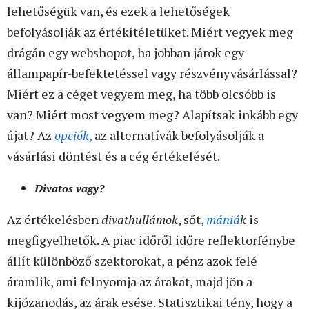
lehetőségük van, és ezek a lehetőségek
befolyásolják az értékítéletüket. Miért vegyek meg
drágán egy webshopot, ha jobban járok egy
állampapír-befektetéssel vagy részvényvásárlással?
Miért ez a céget vegyem meg, ha több olcsóbb is
van? Miért most vegyem meg? Alapítsak inkább egy
újat? Az
opciók
,
az alternatívák befolyásolják a
vásárlási döntést és a cég értékelését.
Divatos vagy?
Az értékelésben
divathullámok
, sőt,
mániá
k
is
megfigyelhetők. A piac időről időre reflektorfénybe
állít különböző szektorokat, a pénz azok felé
áramlik, ami felnyomja az árakat, majd jön a
kijózanodás, az árak esése. Statisztikai tény, hogy a