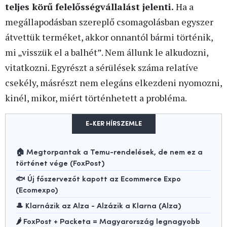
teljes körű felelősségvállalást jelenti.
Ha a
megállapodásban szereplő csomagolásban egyszer
átvettük terméket, akkor onnantól bármi történik,
mi „visszük el a balhét”. Nem állunk le alkudozni,
vitatkozni. Egyrészt a sérülések száma relatíve
csekély, másrészt nem elegáns elkezdeni nyomozni,
kinél, mikor, miért történhetett a probléma.
E-KER HÍRSZEMLE
🏠 Megtorpantak a Temu-rendelések, de nem ez a
történet vége (FoxPost)
🐟 Új főszervezőt kapott az Ecommerce Expo
(Ecomexpo)
🎩 Klarnázik az Alza - Alzázik a Klarna (Alza)
🌶️ FoxPost + Packeta = Magyarország legnagyobb