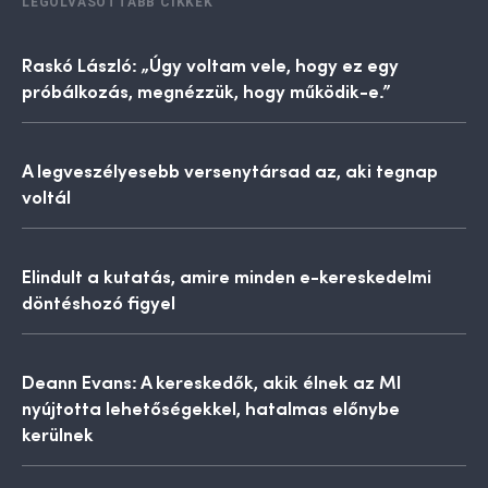
LEGOLVASOTTABB CIKKEK
Raskó László: „Úgy voltam vele, hogy ez egy
próbálkozás, megnézzük, hogy működik-e.”
A legveszélyesebb versenytársad az, aki tegnap
voltál
Elindult a kutatás, amire minden e-kereskedelmi
döntéshozó figyel
Deann Evans: A kereskedők, akik élnek az MI
nyújtotta lehetőségekkel, hatalmas előnybe
kerülnek