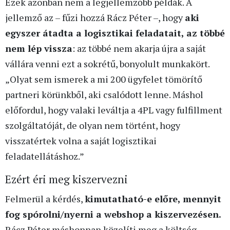
Ezek azonban nem a legjellemzőbb példák. A
jellemző az – fűzi hozzá Rácz Péter –, hogy
aki
egyszer átadta a logisztikai feladatait, az többé
nem lép vissza
: az többé nem akarja újra a saját
vállára venni ezt a sokrétű, bonyolult munkakört.
„Olyat sem ismerek a mi 200 ügyfelet tömörítő
partneri körünkből, aki csalódott lenne. Máshol
előfordul, hogy valaki leváltja a 4PL vagy fulfillment
szolgáltatóját, de olyan nem történt, hogy
visszatértek volna a saját logisztikai
feladatellátáshoz.”
Ezért éri meg kiszervezni
Felmerül a kérdés,
kimutatható-e előre, mennyit
fog spórolni/nyerni a webshop a kiszervezésen.
Rácz Péter máshonnan közelíti meg a költség-