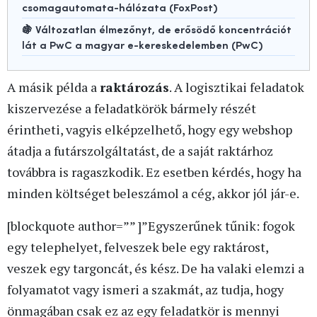
csomagautomata-hálózata (FoxPost)
🍇 Változatlan élmezőnyt, de erősödő koncentrációt
lát a PwC a magyar e-kereskedelemben (PwC)
A másik példa a
raktározás
. A logisztikai feladatok
kiszervezése a feladatkörök bármely részét
érintheti, vagyis elképzelhető, hogy egy webshop
átadja a futárszolgáltatást, de a saját raktárhoz
továbbra is ragaszkodik. Ez esetben kérdés, hogy ha
minden költséget beleszámol a cég, akkor jól jár-e.
[blockquote author=”” ]”Egyszerűnek tűnik: fogok
egy telephelyet, felveszek bele egy raktárost,
veszek egy targoncát, és kész. De ha valaki elemzi a
folyamatot vagy ismeri a szakmát, az tudja, hogy
önmagában csak ez az egy feladatkör is mennyi