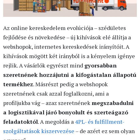
Az online kereskedelem evolúciója – szédületes
fejlődése és növekedése – új kihívások elé állítja a
webshopok, internetes kereskedések irányítóit. A
kihívások mögött két irányból is a kényelem igénye
rejlik. A vásárlók egyrészt mind
gyorsabban
szeretnének hozzájutni a kifogástalan állapotú
termékhez
. Másrészt pedig a webshopok
szeretnének csak azzal foglalkozni, ami a
profiljukba vág – azaz szeretnének
megszabadulni
a logisztikával járó bonyolult és szerteágazó
feladatoktól
. A megoldás a
4PL- és fulfillment-
szolgáltatások kiszervezése
– de azért ez sem olyan