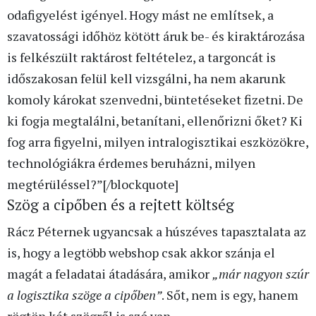
odafigyelést igényel. Hogy mást ne említsek, a
szavatossági időhöz kötött áruk be- és kiraktározása
is felkészült raktárost feltételez, a targoncát is
időszakosan felül kell vizsgálni, ha nem akarunk
komoly károkat szenvedni, büntetéseket fizetni. De
ki fogja megtalálni, betanítani, ellenőrizni őket? Ki
fog arra figyelni, milyen intralogisztikai eszközökre,
technológiákra érdemes beruházni, milyen
megtérüléssel?”[/blockquote]
Szög a cipőben és a rejtett költség
Rácz Péternek ugyancsak a húszéves tapasztalata az
is, hogy a legtöbb webshop csak akkor szánja el
magát a feladatai átadására, amikor
„már nagyon szúr
a logisztika szöge a cipőben”
. Sőt, nem is egy, hanem
rögtön két szögről is szó van.