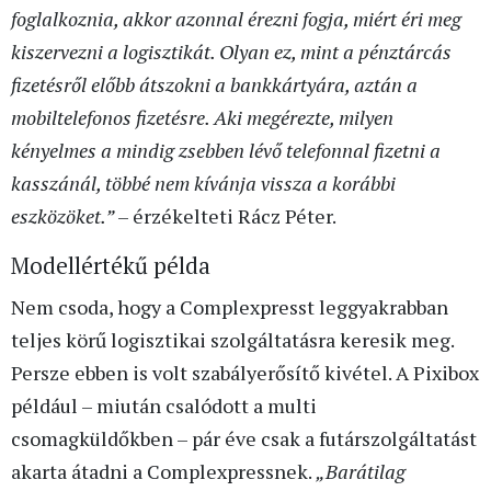
foglalkoznia, akkor azonnal érezni fogja, miért éri meg
kiszervezni a logisztikát. Olyan ez, mint a pénztárcás
fizetésről előbb átszokni a bankkártyára, aztán a
mobiltelefonos fizetésre. Aki megérezte, milyen
kényelmes a mindig zsebben lévő telefonnal fizetni a
kasszánál, többé nem kívánja vissza a korábbi
eszközöket.”
– érzékelteti Rácz Péter.
Modellértékű példa
Nem csoda, hogy a Complexpresst leggyakrabban
teljes körű logisztikai szolgáltatásra keresik meg.
Persze ebben is volt szabályerősítő kivétel. A Pixibox
például – miután csalódott a multi
csomagküldőkben – pár éve csak a futárszolgáltatást
akarta átadni a Complexpressnek.
„Barátilag