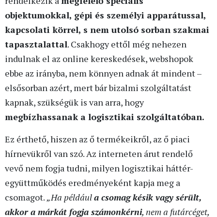
rendelkezik a
megfelelő speciális
objektumokkal, gépi és személyi apparátussal,
kapcsolati körrel, s nem utolsó sorban szakmai
tapasztalattal
. Csakhogy ettől még nehezen
indulnak el az online kereskedések, webshopok
ebbe az irányba, nem könnyen adnak át mindent –
elsősorban azért, mert bár bizalmi szolgáltatást
kapnak, szükségük is van arra, hogy
megbízhassanak a logisztikai szolgáltatóban.
Ez érthető, hiszen az ő termékeikről, az ő piaci
hírnevükről van szó. Az interneten árut rendelő
vevő nem fogja tudni, milyen logisztikai háttér-
együttműködés eredményeként kapja meg a
csomagot.
„Ha például
a csomag késik vagy sérült,
akkor a márkát fogja számonkérni
, nem a futárcéget,