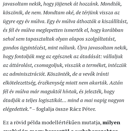
javasoltam nekik, hogy jöjjenek át hozzánk. Mondták,
köszönik, de nem. Mondtam oké, de térjünk vissza az
ügyre egy év múlva. Egy év múlva áthozták a kiszállítást,
és fél év múlva meglepetten ismerték el, hogy korábban
sehol sem tapasztaltak olyan alapos szolgáltatást,
gondos ügyintézést, mint nálunk. Újra javasoltam nekik,
hogy fontolják meg az egésznek az átadását: vállaljuk
az áttárolást, csomagoljuk, visszük a terméket, intézzük
az adminisztrációt. Köszönték, de a vevők iránti
elkötelezettség, érzékenység miatt nem akarták. Aztán
fél év múlva már maguktól hívtak, és jelezték, hogy
átadják a teljes logisztikát… mind a mai napig nagyon
elégedettek.”
– foglalja össze Rácz Péter.
Ez a rövid példa modellértékűen mutatja,
milyen
evolúción megy keresztül a webshopszektor
,