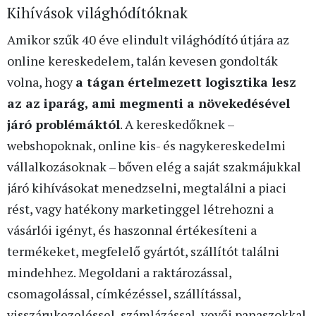
Kihívások világhódítóknak
Amikor szűk 40 éve elindult világhódító útjára az
online kereskedelem, talán kevesen gondolták
volna, hogy
a tágan értelmezett logisztika lesz
az az iparág, ami megmenti a növekedésével
járó problémáktól
. A kereskedőknek –
webshopoknak, online kis- és nagykereskedelmi
vállalkozásoknak – bőven elég a saját szakmájukkal
járó kihívásokat menedzselni, megtalálni a piaci
rést, vagy hatékony marketinggel létrehozni a
vásárlói igényt, és haszonnal értékesíteni a
termékeket, megfelelő gyártót, szállítót találni
mindehhez. Megoldani a raktározással,
csomagolással, címkézéssel, szállítással,
visszárukezeléssel, számlázással, vevői panaszokkal