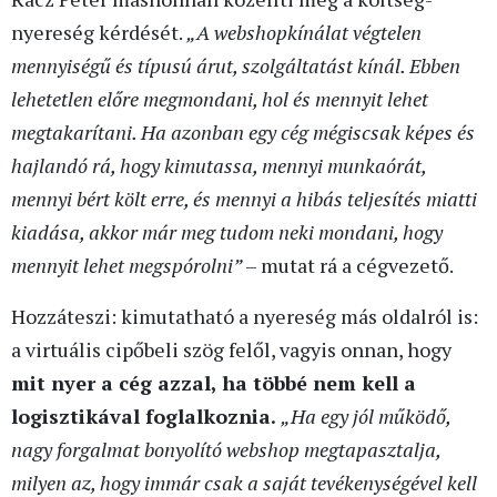
nyereség kérdését.
„A webshopkínálat végtelen
mennyiségű és típusú árut, szolgáltatást kínál. Ebben
lehetetlen előre megmondani, hol és mennyit lehet
megtakarítani. Ha azonban egy cég mégiscsak képes és
hajlandó rá, hogy kimutassa, mennyi munkaórát,
mennyi bért költ erre, és mennyi a hibás teljesítés miatti
kiadása, akkor már meg tudom neki mondani, hogy
mennyit lehet megspórolni”
– mutat rá a cégvezető.
Hozzáteszi: kimutatható a nyereség más oldalról is:
a virtuális cipőbeli szög felől, vagyis onnan, hogy
mit nyer a cég azzal, ha többé nem kell a
logisztikával foglalkoznia.
„Ha egy jól működő,
nagy forgalmat bonyolító webshop megtapasztalja,
milyen az, hogy immár csak a saját tevékenységével kell