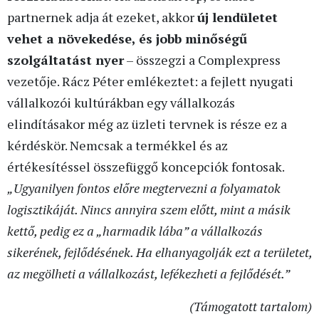
partnernek adja át ezeket, akkor
új lendületet
vehet a növekedése, és jobb minőségű
szolgáltatást nyer
– összegzi a Complexpress
vezetője. Rácz Péter emlékeztet: a fejlett nyugati
vállalkozói kultúrákban egy vállalkozás
elindításakor még az üzleti tervnek is része ez a
kérdéskör. Nemcsak a termékkel és az
értékesítéssel összefüggő koncepciók fontosak.
„Ugyanilyen fontos előre megtervezni a folyamatok
logisztikáját. Nincs annyira szem előtt, mint a másik
kettő, pedig ez a „harmadik lába” a vállalkozás
sikerének, fejlődésének. Ha elhanyagolják ezt a területet,
az megölheti a vállalkozást, lefékezheti a fejlődését.”
(Támogatott tartalom)