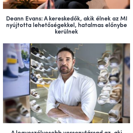
Deann Evans: A kereskedők, akik élnek az MI
nyújtotta lehetőségekkel, hatalmas előnybe
kerülnek
A legveszélyesebb versenytársad az, aki