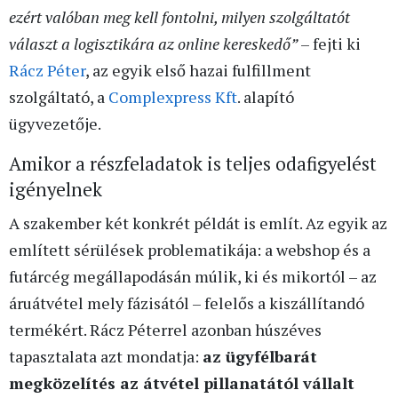
ezért valóban meg kell fontolni, milyen szolgáltatót
választ a logisztikára az online kereskedő”
– fejti ki
Rácz Péter
, az egyik első hazai fulfillment
szolgáltató, a
Complexpress Kft
. alapító
ügyvezetője.
Amikor a részfeladatok is teljes odafigyelést
igényelnek
A szakember két konkrét példát is említ. Az egyik az
említett sérülések problematikája: a webshop és a
futárcég megállapodásán múlik, ki és mikortól – az
áruátvétel mely fázisától – felelős a kiszállítandó
termékért. Rácz Péterrel azonban húszéves
tapasztalata azt mondatja:
az ügyfélbarát
megközelítés az átvétel pillanatától vállalt