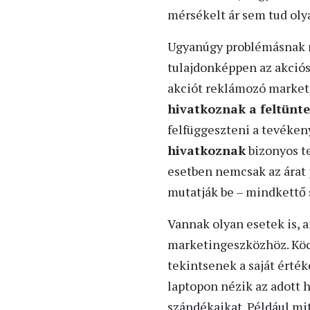
mérsékelt ár sem tud oly
Ugyanúgy problémásnak m
tulajdonképpen az akciós
akciót reklámozó market
hivatkoznak a feltünte
felfüggeszteni a tevéken
hivatkoznak
bizonyos te
esetben nemcsak az árat 
mutatják be – mindkettő 
Vannak olyan esetek is, 
marketingeszközhöz. Köcs
tekintsenek a saját érték
laptopon nézik az adott 
szándékaikat. Például mi