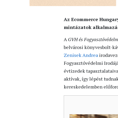
Az Ecommerce Hungary 
mintázatok alkalmazásá
A
GVH és Fogyasztóvédelm
belvárosi könyvesbolt-k
Zenisek Andrea
irodavez
Fogyasztóvédelmi Irodájá
évtizedek tapasztalataiv
aktívak, így lépést tudna
kereskedelemben előfordu