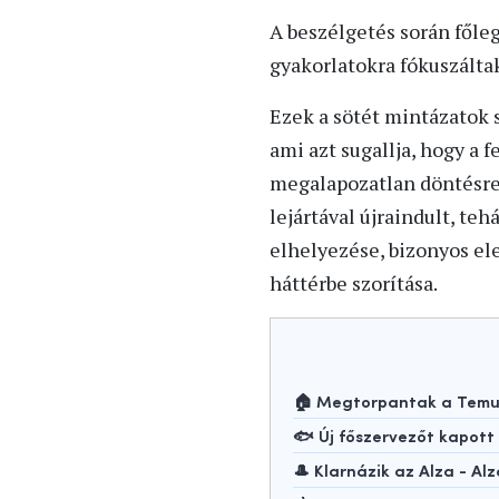
A beszélgetés során főle
gyakorlatokra fókuszáltak
Ezek a sötét mintázatok 
ami azt sugallja, hogy a 
megalapozatlan döntésre k
lejártával újraindult, te
elhelyezése, bizonyos el
háttérbe szorítása.
🏠 Megtorpantak a Temu-
🐟 Új főszervezőt kapot
🎩 Klarnázik az Alza - Alz