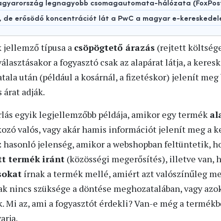
 Magyarország legnagyobb csomagautomata-hálózata (FoxPos
t, de erősödő koncentrációt lát a PwC a magyar e-kereskede
 jellemző típusa a
csöpögtető árazás
(rejtett költség
választásakor a fogyasztó csak az alapárat látja, a keres
ala után (például a kosárnál, a fizetéskor) jelenít meg
 árat adják.
lás egyik legjellemzőbb példája, amikor egy termék
al
ozó valós, vagy akár hamis információt jelenít meg a 
z hasonló jelenség, amikor a webshopban feltüntetik, 
t termék iránt
(közösségi megerősítés), illetve van, 
sokat
írnak a termék mellé, amiért azt valószínűleg meg
ak nincs szüksége a döntése meghozatalában, vagy azok 
k. Mi az, ami a fogyasztót érdekli? Van-e még a termék
arja.