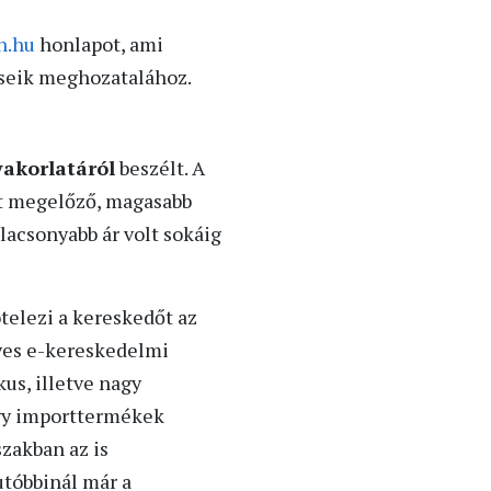
n.hu
honlapot, ami
éseik meghozatalához.
yakorlatáról
beszélt. A
zt megelőző, magasabb
alacsonyabb ár volt sokáig
ötelezi a kereskedőt az
gyes e-kereskedelmi
us, illetve nagy
agy importtermékek
zakban az is
 utóbbinál már a