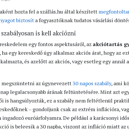
ként hozta fel a szállás.hu által készített
megfontolta
yagot biztosít
a fogyasztóknak tudatos vásárlási dönt
szabályosan is kell akciózni
ereskedelem egy fontos aspektusáról, az
akciótartás g
 ha egy kereskedő úgy alkalmaz akciós árat, hogy az e
lkalmazta, és azelőtt az akciós, vagy esetleg egy annál 
ja megszüntetni az úgynevezett
30 napos szabály
, ami k
nap legalacsonyabb árának feltüntetésére. Mint azt e
i is hangsúlyozták, ez a szabály nem feltétlenül praktik
eskedőknek – gondoljunk csak az extrém inflációra, v
 ingadozó euróárfolyamra. De például a karácsonyi idős
ció is beleesik a 30 napba, viszont az infláció miatt az