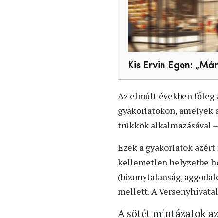
Kis Ervin Egon: „Már
Az elmúlt években főleg
gyakorlatokon, amelyek a 
trükkök alkalmazásával –
Ezek a gyakorlatok azért
kellemetlen helyzetbe ho
(bizonytalanság, aggodal
mellett. A Versenyhivata
A sötét mintázatok az