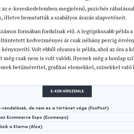
g az e-kereskedelemben megjelenő, pszichés ráhatással
, illetve bemutatták a szabályos árazás alapvetéseit.
számos formában fordulnak elő. A legtipikusabb példa a
feltüntetett kedvezményes ár csak néhány percig érvény
ényszeríti. Volt ebből olyanra is példa, ahol az óra a k
hát még csak nem is volt valódi. Ilyenek még a honlap sz
emek betűmérettel, grafikai elemekkel, színekkel való
E-KER HÍRSZEMLE
rendelések, de nem ez a történet vége (FoxPost)
t az Ecommerce Expo (Ecomexpo)
ázik a Klarna (Alza)