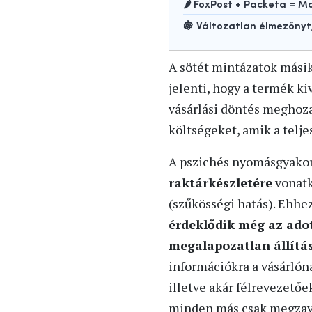
🌶️ FoxPost + Packeta =
🍇 Változatlan élmezőny
A sötét mintázatok másik
jelenti, hogy a termék ki
vásárlási döntés meghozat
költségeket, amik a teljes
A pszichés nyomásgyakor
raktárkészletére
vonatk
(szűkösségi hatás). Ehhe
érdeklődik még az adot
megalapozatlan állítá
információkra a vásárlón
illetve akár félrevezetőe
minden más csak megzav