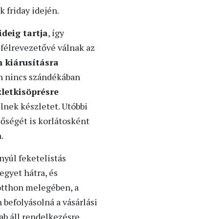
 friday idején.
deig tartja
, így
 félrevezetővé válnak az
 kiárusításra
n nincs szándékában
letkisöprésre
lnek készletet. Utóbbi
őségét is korlátosként
.
nyúl feketelistás
egyet hátra, és
 otthon melegében, a
befolyásolná a vásárlási
ab áll rendelkezésre,