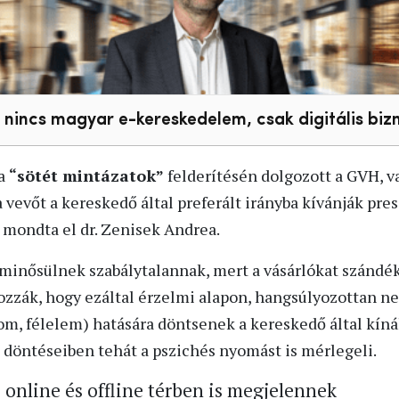
 nincs magyar e-kereskedelem, csak digitális bizn
 a
“sötét mintázatok”
felderítésén dolgozott a GVH, v
vevőt a kereskedő által preferált irányba kívánják pre
 mondta el dr. Zenisek Andrea.
 minősülnek szabálytalannak, mert a vásárlókat szándé
zzák, hogy ezáltal érzelmi alapon, hangsúlyozottan n
om, félelem) hatására döntsenek a kereskedő által kín
l döntéseiben tehát a pszichés nyomást is mérlegeli.
 online és offline térben is megjelennek