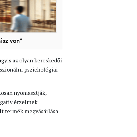
isz van”
agyis az olyan kereskedői
sszionálni pszichológiai
kosan nyomasztják,
egatív érzelmek
ált termék megvásárlása