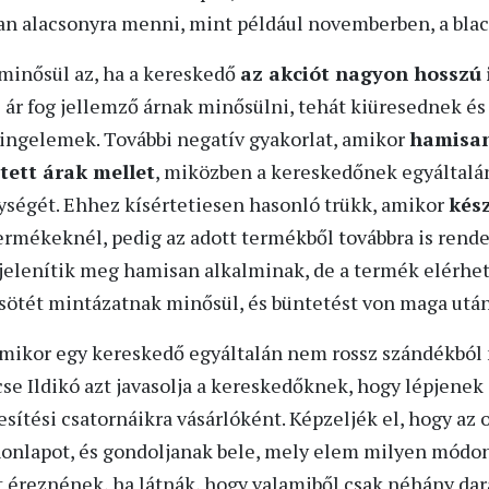
an alacsonyra menni, mint például novemberben, a black
inősül az, ha a kereskedő
az akciót nagyon hosszú i
 ár fog jellemző árnak minősülni, tehát kiüresednek és
ingelemek. További negatív gyakorlat, amikor
hamisan
tett árak mellet
, miközben a kereskedőnek egyáltalá
ységét. Ehhez kísértetiesen hasonló trükk, amikor
kész
rmékeknél, pedig az adott termékből továbbra is rende
jelenítik meg hamisan alkalminak, de a termék elérhet
sötét mintázatnak minősül, és büntetést von maga után
amikor egy kereskedő egyáltalán nem rossz szándékból 
e Ildikó azt javasolja a kereskedőknek, hogy lépjenek 
esítési csatornáikra vásárlóként. Képzeljék el, hogy az
honlapot, és gondoljanak bele, mely elem milyen módon 
t éreznének, ha látnák, hogy valamiből csak néhány dar