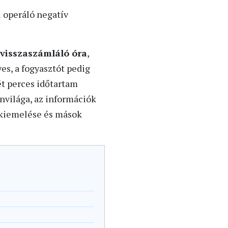
 operáló negatív
visszaszámláló óra
,
es, a fogyasztót pedig
ét perces időtartam
ínvilága, az információk
 kiemelése és mások