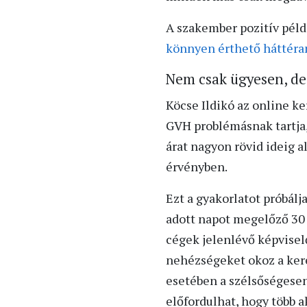
A szakember pozitív példa
könnyen érthető háttéran
Nem csak ügyesen, de 
Köcse Ildikó az online k
GVH problémásnak tartja,
árat nagyon rövid ideig a
érvényben.
Ezt a gyakorlatot próbál
adott napot megelőző 30 
cégek jelenlévő képviselő
nehézségeket okoz a ker
esetében a szélsőségesen
előfordulhat, hogy több ak