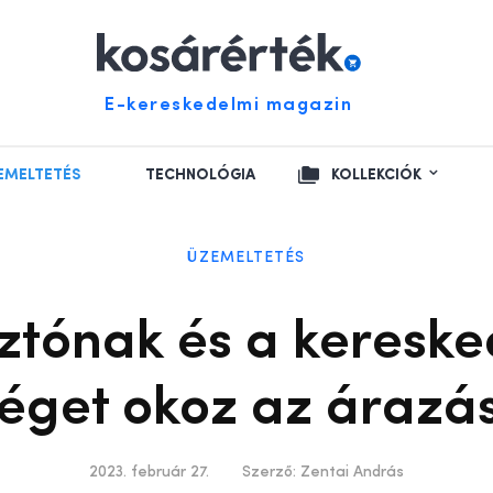
E-kereskedelmi magazin
EMELTETÉS
TECHNOLÓGIA
KOLLEKCIÓK
ÜZEMELTETÉS
ztónak és a kereske
éget okoz az árazás
2023. február 27.
Szerző:
Zentai András