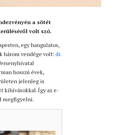
ndezvényén a sötét
erüléséről volt szó.
apesten, egy hangulatos,
ek három vendége volt:
dr.
Versenyhivatal
rman hosszú évek,
ületen jelenleg is
t kihívásokkal. Így az e-
l megfigyelni.