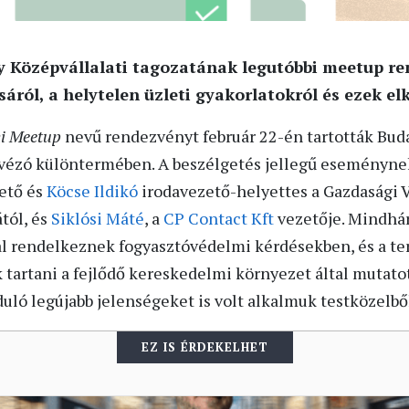
Középvállalati tagozatának legutóbbi meetup re
ról, a helytelen üzleti gyakorlatokról és ezek elk
i Meetup
nevű rendezvényt február 22-én tartották Bud
ávézó különtermében. A beszélgetés jellegű eseményn
ető és
Köcse Ildikó
irodavezető-helyettes a Gazdasági 
tól, és
Siklósi Máté
, a
CP Contact Kft
vezetője. Mindhá
al rendelkeznek fogyasztóvédelmi kérdésekben, és a ter
k tartani a fejlődő kereskedelmi környezet által mutatot
ló legújabb jelenségeket is volt alkalmuk testközelbő
EZ IS ÉRDEKELHET