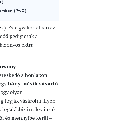
t)
lemben (PwC)
ek). Ez a gyakorlatban azt
kedő pedig csak a
 bizonyos extra
acsony
kereskedő a honlapon
hogy
hány másik vásárló
hogy olyan
 fogják vásárolni. Ilyen
legalábbis irrelevánsak,
ből és mennyibe kerül –