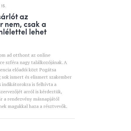
15.
sárlót az
r nem, csak a
lélettel lehet
gom ad otthont az online
e szféra nagy találkozójának. A
encia előadói közt Pogátsa
g sok ismert és elismert szakember
 indikátorokra is felhívta a
zervezőjét arról is kérdeztük,
ár a rendezvény másnapjától
nek magukkal haza a résztvevők.