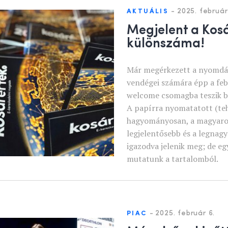
-
2025. február
AKTUÁLIS
Megjelent a Kosá
különszáma!
Már megérkezett a nyomdá
vendégei számára épp a febr
welcome csomagba teszik be
A papírra nyomatatott (teh
hagyományosan, a magyaror
legjelentősebb és a legnag
igazodva jelenik meg; de egy
mutatunk a tartalomból.
-
2025. február 6.
PIAC