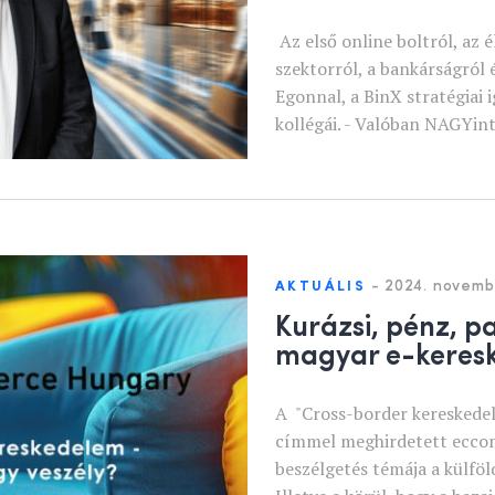
Az első online boltról, az
szektorról, a bankárságról é
Egonnal, a BinX stratégiai 
kollégái. - Valóban NAGYint
-
2024. novembe
AKTUÁLIS
Kurázsi, pénz, p
magyar e-keres
A "Cross-border kereskedel
címmel meghirdetett ecco
beszélgetés témája a külföld