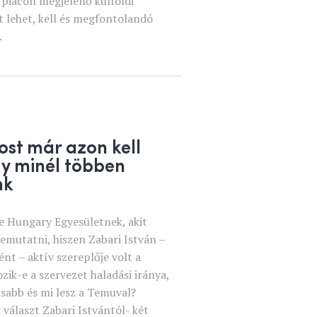
i piacon megjelenő külföldi
 lehet, kell és megfontolandó
.
ost már azon kell
y minél többen
nk
e Hungary Egyesületnek, akit
emutatni, hiszen Zabari István –
nt – aktív szereplője volt a
zik-e a szervezet haladási iránya,
asabb és mi lesz a Temuval?
választ Zabari Istvántól- két