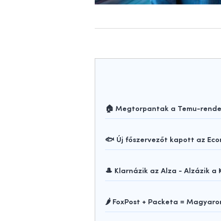
🏠 Megtorpantak a Temu-rendelé
🐟 Új főszervezőt kapott az Ec
🎩 Klarnázik az Alza - Alzázik a 
🌶️ FoxPost + Packeta = Magya