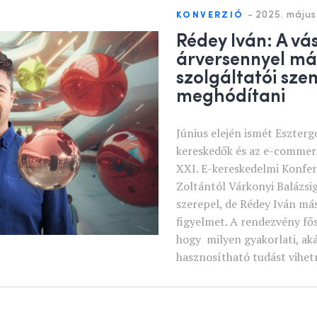
-
2025. május 
KONVERZIÓ
Rédey Iván: A vá
árversennyel má
szolgáltatói szem
meghódítani
Június elején ismét Eszter
kereskedők és az e-commerc
XXI. E-kereskedelmi Konfer
Zoltántól Várkonyi Balázsi
szerepel, de Rédey Iván más
figyelmet. A rendezvény fős
hogy milyen gyakorlati, ak
hasznosítható tudást vihet