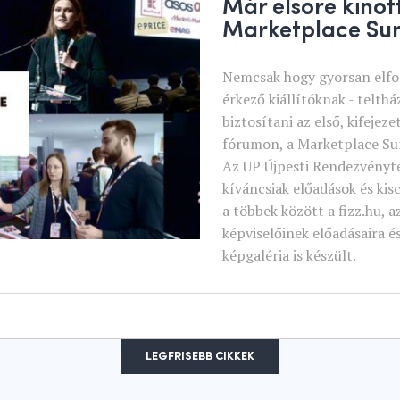
Már elsőre kinőtt
Marketplace Su
Nemcsak hogy gyorsan elfog
érkező kiállítóknak - telth
biztosítani az első, kifejez
fórumon, a Marketplace Su
Az UP Újpesti Rendezvényt
kíváncsiak előadások és k
a többek között a fizz.hu, 
képviselőinek előadásaira é
képgaléria is készült.
LEGFRISEBB CIKKEK