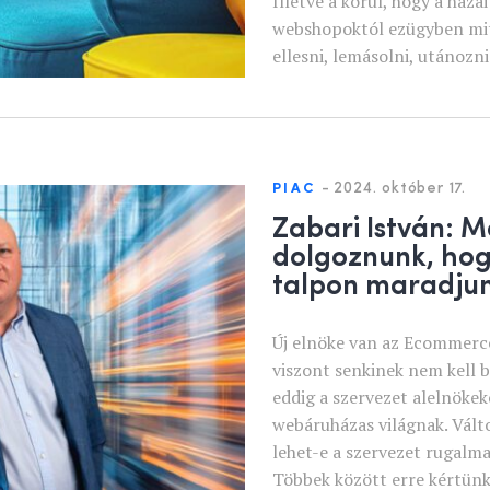
Illetve a körül, hogy a haza
webshopoktól ezügyben mit
ellesni, lemásolni, utánozni
-
2024. október 17.
PIAC
Zabari István: M
dolgoznunk, hog
talpon maradju
Új elnöke van az Ecommerc
viszont senkinek nem kell b
eddig a szervezet alelnökeké
webáruházas világnak. Válto
lehet-e a szervezet rugalm
Többek között erre kértünk 