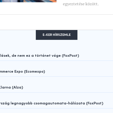
egyeztetése között.
E-KER HÍRSZEMLE
sek, de nem ez a történet vége (FoxPost)
ommerce Expo (Ecomexpo)
Klarna (Alza)
rország legnagyobb csomagautomata-hálózata (FoxPost)