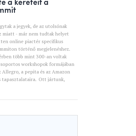
e a kereteit a
mmit
ytak a jegyek, de az utolsónak
áz miatt - már nem tudtak helyet
etten online piactér specifikus
mmiton történő megjelenéshez.
érben több mint 300-an voltak
iscsoportos workshopok formájában
az Allegro, a pepita és az Amazon
s tapasztalataira. Ott jártunk,