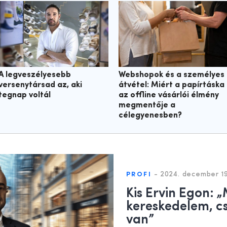
A legveszélyesebb
Webshopok és a személyes
versenytársad az, aki
átvétel: Miért a papírtáska
tegnap voltál
az offline vásárlói élmény
megmentője a
célegyenesben?
-
2024. december 19
PROFI
Kis Ervin Egon: 
kereskedelem, csa
van”