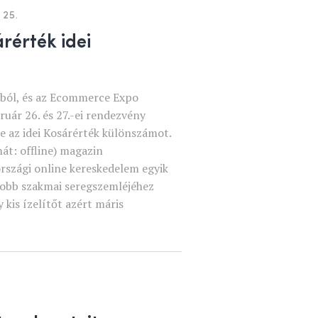
 25.
rérték idei
ból, és az Ecommerce Expo
uár 26. és 27.-ei rendezvény
 az idei Kosárérték különszámot.
át: offline) magazin
szági online kereskedelem egyik
yobb szakmai seregszemléjéhez
 kis ízelítőt azért máris