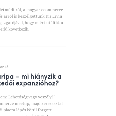
 életműdíjról, a magyar ecommerce
s arról is beszélgettünk Kis Ervin
igazgatójával, hogy miért utálták a
erjú következik.
r 18.
aripa – mi hiányzik a
kedői expanzióhoz?
em: Lehetőség vagy veszély?"
mmerce meetup, majd kerekasztal
i piacra lépés körül forgott.