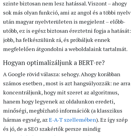
szinte biztosan nem lesz hatással. Viszont – ahogy
sok más olyan funkció, ami az angol és a többi nyelv
után magyar nyelvterületen is megjelent – előbb-
utóbb, ez is egész biztosan éreztetni fogja a hatását:
jobb, ha felkészülünk rá, és próbáljuk ennek
megfelelően átgondolni a weboldalaink tartalmát.
Hogyan optimalizáljunk a BERT-re?
A Google rövid válasza: sehogy. Ahogy korábban
számos esetben , most is azt hangsúlyozzák: ne arra
koncentráljunk, hogy mit szeret az algoritmus,
hanem hogy legyenek az oldalunkon eredeti,
minőségi, megbízható információk (a klasszikus
hármas egység, az
E-A-T szellemében
). Ez így szép
és jó, de a SEO szakértők persze mindig