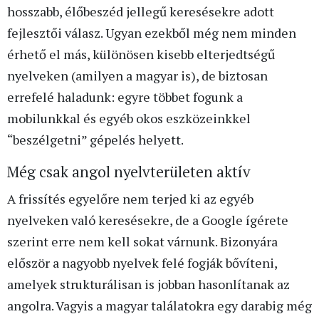
hosszabb, élőbeszéd jellegű keresésekre adott
fejlesztői válasz. Ugyan ezekből még nem minden
érhető el más, különösen kisebb elterjedtségű
nyelveken (amilyen a magyar is), de biztosan
errefelé haladunk: egyre többet fogunk a
mobilunkkal és egyéb okos eszközeinkkel
“beszélgetni” gépelés helyett.
Még csak angol nyelvterületen aktív
A frissítés egyelőre nem terjed ki az egyéb
nyelveken való keresésekre, de a Google ígérete
szerint erre nem kell sokat várnunk. Bizonyára
először a nagyobb nyelvek felé fogják bővíteni,
amelyek strukturálisan is jobban hasonlítanak az
angolra. Vagyis a magyar találatokra egy darabig még