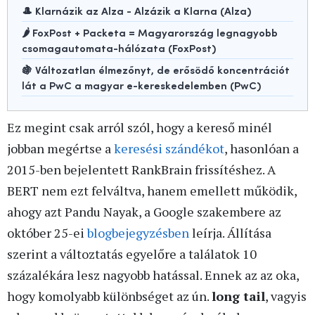
🎩 Klarnázik az Alza - Alzázik a Klarna (Alza)
🌶️ FoxPost + Packeta = Magyarország legnagyobb
csomagautomata-hálózata (FoxPost)
🍇 Változatlan élmezőnyt, de erősödő koncentrációt
lát a PwC a magyar e-kereskedelemben (PwC)
Ez megint csak arról szól, hogy a kereső minél
jobban megértse a
keresési szándékot
, hasonlóan a
2015-ben bejelentett RankBrain frissítéshez. A
BERT nem ezt felváltva, hanem emellett működik,
ahogy azt Pandu Nayak, a Google szakembere az
október 25-ei
blogbejegyzésben
leírja. Állítása
szerint a változtatás egyelőre a találatok 10
százalékára lesz nagyobb hatással. Ennek az az oka,
hogy komolyabb különbséget az ún.
long tail
, vagyis