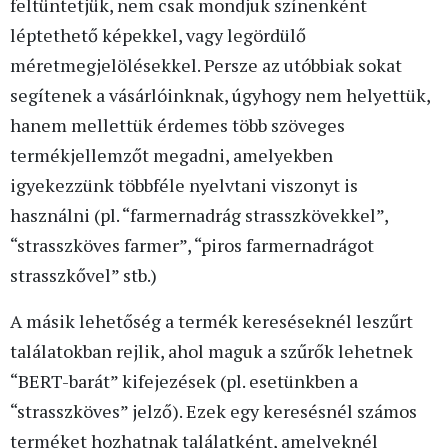
feltüntetjük, nem csak mondjuk színenként
léptethető képekkel, vagy legördülő
méretmegjelölésekkel. Persze az utóbbiak sokat
segítenek a vásárlóinknak, úgyhogy nem helyettük,
hanem mellettük érdemes több szöveges
termékjellemzőt megadni, amelyekben
igyekezzünk többféle nyelvtani viszonyt is
használni (pl. “farmernadrág strasszkövekkel”,
“strasszköves farmer”, “piros farmernadrágot
strasszkővel” stb.)
A másik lehetőség a termék kereséseknél leszűrt
találatokban rejlik, ahol maguk a szűrők lehetnek
“BERT-barát” kifejezések (pl. esetünkben a
“strasszköves” jelző). Ezek egy keresésnél számos
terméket hozhatnak találatként, amelyeknél