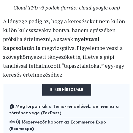
Cloud TPU v3 podok (forrás: cloud.google.com)
A lényege pedig az, hogy a kereséseket nem külön-
külön kulcsszavakra bontva, hanem egészében
próbálja értelmezni, a szavak
nyelvtani
kapcsolatát is
megvizsgálva. Figyelembe veszi a
szövegkörnyezeti tényezőket is, illetve a gépi
tanulással felhalmozott “tapasztalatokat” egy-egy
keresés értelmezéséhez.
E-KER HÍRSZEMLE
🏠 Megtorpantak a Temu-rendelések, de nem ez a
történet vége (FoxPost)
🐟 Új főszervezőt kapott az Ecommerce Expo
(Ecomexpo)