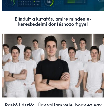
Elindult a kutatás, amire minden e-
kereskedelmi döntéshozó figyel
Raskó László: „Úgy voltam vele, hogy ez egy