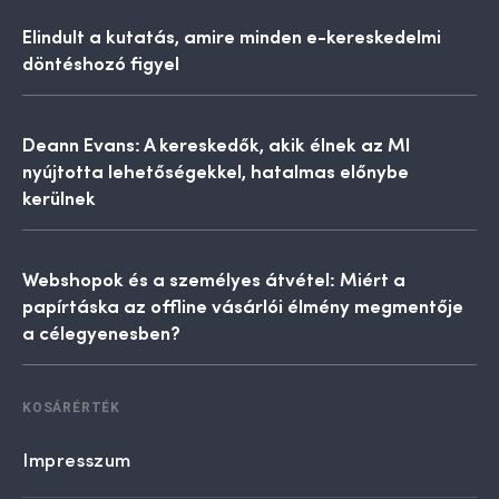
Elindult a kutatás, amire minden e-kereskedelmi
döntéshozó figyel
Deann Evans: A kereskedők, akik élnek az MI
nyújtotta lehetőségekkel, hatalmas előnybe
kerülnek
Webshopok és a személyes átvétel: Miért a
papírtáska az offline vásárlói élmény megmentője
a célegyenesben?
KOSÁRÉRTÉK
Impresszum