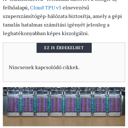
felhőalapú,
Cloud TPU v3
elnevezésű
szuperszámítógép-hálózata biztosítja, amely a gépi
tanulás hatalmas számítási igényét jelenleg a
leghatékonyabban képes kiszolgálni.
EZ IS ÉRDEKELHET
Nincsenek kapcsolódó cikkek.