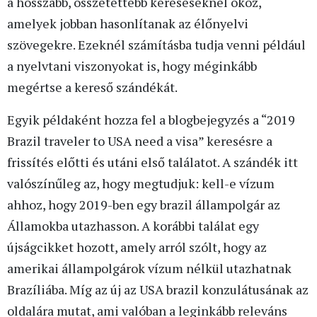
a hosszabb, összetettebb kereséseknél okoz,
amelyek jobban hasonlítanak az élőnyelvi
szövegekre. Ezeknél számításba tudja venni például
a nyelvtani viszonyokat is, hogy méginkább
megértse a kereső szándékát.
Egyik példaként hozza fel a blogbejegyzés a “2019
Brazil traveler to USA need a visa” keresésre a
frissítés előtti és utáni első találatot. A szándék itt
valószínűleg az, hogy megtudjuk: kell-e vízum
ahhoz, hogy 2019-ben egy brazil állampolgár az
Államokba utazhasson. A korábbi találat egy
újságcikket hozott, amely arról szólt, hogy az
amerikai állampolgárok vízum nélkül utazhatnak
Brazíliába. Míg az új az USA brazil konzulátusának az
oldalára mutat, ami valóban a leginkább releváns