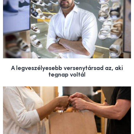
A legveszélyesebb versenytársad az, aki
tegnap voltál