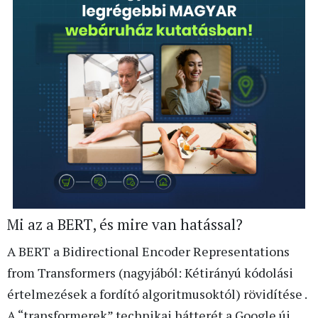
Mi az a BERT, és mire van hatással?
A BERT a Bidirectional Encoder Representations
from Transformers (nagyjából: Kétirányú kódolási
értelmezések a fordító algoritmusoktól) rövidítése .
A “transformerek” technikai hátterét a Google új