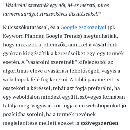
“Vásárolni szeretnék egy női, M-es méretű, piros
farmernadrágot strasszköves díszítésekkel!”
Kulcsszókutatással, és a
Google eszközeivel
(pl.
Keyword Planner, Google Trends) megtudhatjuk,
hogy mik azok a jellemzők, amikkel a vásárlóink
gyakran kiegészítik a kereséseiket egy-egy termék
esetén. A “vásárolni szeretnék” kifejezésből az
algoritmus eleve a vásárlási lehetőségek, vagyis a
webshopok felé fog keresni. A többi paramétert is
összeköti a kéréssel, tehát azt fogja preferálni, ha
egy weboldalon mindezt együtt, szöveges formában
találja meg. Vagyis akkor fogja a mi webshopunkat jó
pozícióba sorolni, ha a termék nevének
megjelenítése mellett ezeket is
szövegszerűen