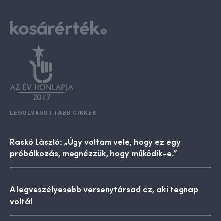
LEGOLVASOTTABB CIKKEK
Raskó László: „Úgy voltam vele, hogy ez egy
próbálkozás, megnézzük, hogy működik-e.”
A legveszélyesebb versenytársad az, aki tegnap
voltál