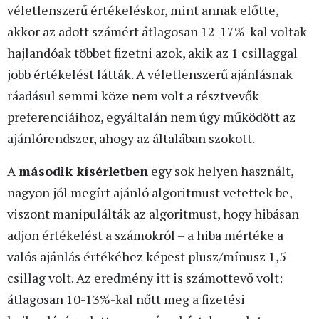
véletlenszerű értékeléskor, mint annak előtte,
akkor az adott számért átlagosan 12-17%-kal voltak
hajlandóak többet fizetni azok, akik az 1 csillaggal
jobb értékelést látták. A véletlenszerű ajánlásnak
ráadásul semmi köze nem volt a résztvevők
preferenciáihoz, egyáltalán nem úgy működött az
ajánlórendszer, ahogy az általában szokott.
A
második kísérletben
egy sok helyen használt,
nagyon jól megírt ajánló algoritmust vetettek be,
viszont manipulálták az algoritmust, hogy hibásan
adjon értékelést a számokról – a hiba mértéke a
valós ajánlás értékéhez képest plusz/mínusz 1,5
csillag volt. Az eredmény itt is számottevő volt:
átlagosan 10-13%-kal nőtt meg a fizetési