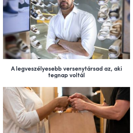
A legveszélyesebb versenytársad az, aki
tegnap voltál