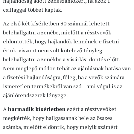
hajlandóság adott zeneszámokért, ha azok 1
csillaggal többet kaptak.
Az első két kísérletben 30 számnál lehetett
belehallgatni a zenébe, mielőtt a résztvevők
eldöntötték, hogy hajlandók lennének-e fizetni
értük, viszont nem volt kötelező tényleg
belehallgatni a zenékbe a vásárlási döntés előtt.
Nem meglepő módon tehát az ajánlásnak hatása van
a fizetési hajlandóságra, főleg, ha a vevők számára
ismeretlen termékekről van szó – ami végül is az
ajánlórendszerek lényege.
A
harmadik kísérletben
ezért a résztvevőket
megkérték, hogy hallgassanak bele az összes
számba, mielőtt eldöntik, hogy melyik számért