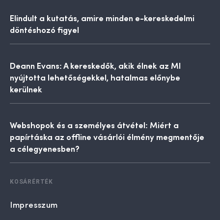
Elindult a kutatás, amire minden e-kereskedelmi
döntéshozó figyel
Deann Evans: A kereskedők, akik élnek az MI
nyújtotta lehetőségekkel, hatalmas előnybe
kerülnek
Webshopok és a személyes átvétel: Miért a
papírtáska az offline vásárlói élmény megmentője
a célegyenesben?
KOSÁRÉRTÉK
Impresszum