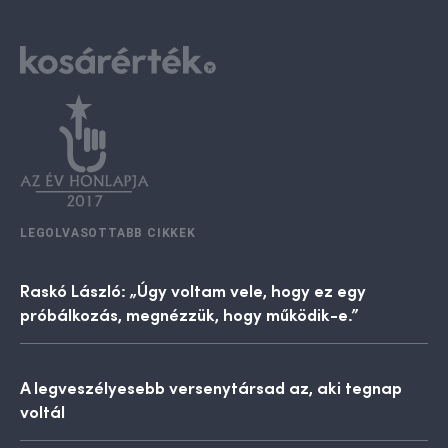
LEGOLVASOTTABB CIKKEK
Raskó László: „Úgy voltam vele, hogy ez egy
próbálkozás, megnézzük, hogy működik-e.”
A legveszélyesebb versenytársad az, aki tegnap
voltál