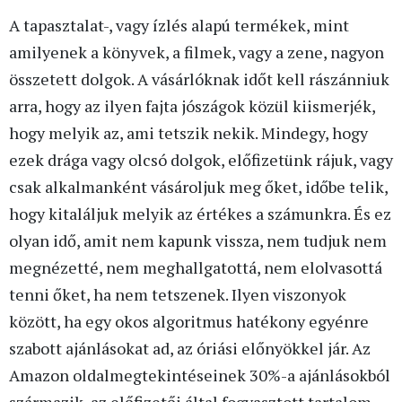
A tapasztalat-, vagy ízlés alapú termékek, mint
amilyenek a könyvek, a filmek, vagy a zene, nagyon
összetett dolgok. A vásárlóknak időt kell rászánniuk
arra, hogy az ilyen fajta jószágok közül kiismerjék,
hogy melyik az, ami tetszik nekik. Mindegy, hogy
ezek drága vagy olcsó dolgok, előfizetünk rájuk, vagy
csak alkalmanként vásároljuk meg őket, időbe telik,
hogy kitaláljuk melyik az értékes a számunkra. És ez
olyan idő, amit nem kapunk vissza, nem tudjuk nem
megnézetté, nem meghallgatottá, nem elolvasottá
tenni őket, ha nem tetszenek. Ilyen viszonyok
között, ha egy okos algoritmus hatékony egyénre
szabott ajánlásokat ad, az óriási előnyökkel jár. Az
Amazon oldalmegtekintéseinek 30%-a ajánlásokból
származik, az előfizetői által fogyasztott tartalom