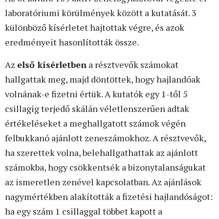
laboratóriumi körülmények között a kutatását. 3
különböző kísérletet hajtottak végre, és azok
eredményeit hasonlították össze.
Az
első kísérletben
a résztvevők számokat
hallgattak meg, majd döntöttek, hogy hajlandóak
volnának-e fizetni értük. A kutatók egy 1-től 5
csillagig terjedő skálán véletlenszerűen adtak
értékeléseket a meghallgatott számok végén
felbukkanó ajánlott zeneszámokhoz. A résztvevők,
ha szerettek volna, belehallgathattak az ajánlott
számokba, hogy csökkentsék a bizonytalanságukat
az ismeretlen zenével kapcsolatban. Az ajánlások
nagymértékben alakították a fizetési hajlandóságot:
ha egy szám 1 csillaggal többet kapott a