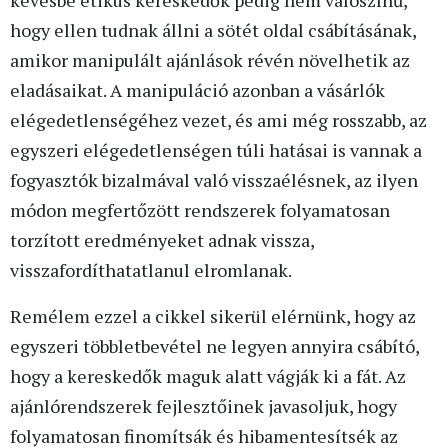
hogy ellen tudnak állni a sötét oldal csábításának,
amikor manipulált ajánlások révén növelhetik az
eladásaikat. A manipuláció azonban a vásárlók
elégedetlenségéhez vezet, és ami még rosszabb, az
egyszeri elégedetlenségen túli hatásai is vannak a
fogyasztók bizalmával való visszaélésnek, az ilyen
módon megfertőzött rendszerek folyamatosan
torzított eredményeket adnak vissza,
visszafordíthatatlanul elromlanak.
Remélem ezzel a cikkel sikerül elérnünk, hogy az
egyszeri többletbevétel ne legyen annyira csábító,
hogy a kereskedők maguk alatt vágják ki a fát. Az
ajánlórendszerek fejlesztőinek javasoljuk, hogy
folyamatosan finomítsák és hibamentesítsék az