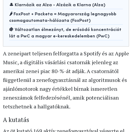
🎩 Klarnázik az Alza - Alzázik a Klarna (Alza)
🌶️ FoxPost + Packeta = Magyarország legnagyobb
csomagautomata-hálózata (FoxPost)
🍇 Változatlan élmezőnyt, de erősödő koncentrációt
lát a PwC a magyar e-kereskedelemben (PwC)
A zeneipart teljesen felforgatta a Spotify és az Apple
Music, a digitális vásárlási csatornák jelenleg az
amerikai zenei piac 80-%-át adják. A csatornától
függetlenül a zenefogyasztásnál az algoritmusok és
ajánlómotorok nagy értékkel bírnak ismeretlen
zeneszámok felfedezésénél, amik potenciálisan
tetszhetnek a hallgatóknak.
A kutatás
Az öt kutató 169 aktív zenefogyasztóval végezte el