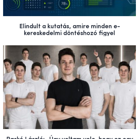
Elindult a kutatás, amire minden e-
kereskedelmi döntéshozó figyel
Raskó László: „Úgy voltam vele, hogy ez egy