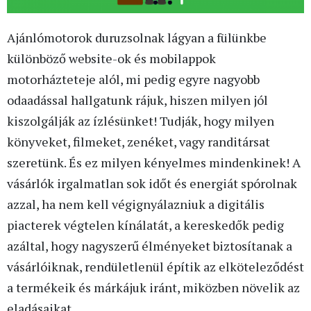
Ajánlómotorok duruzsolnak lágyan a fülünkbe
különböző website-ok és mobilappok
motorházteteje alól, mi pedig egyre nagyobb
odaadással hallgatunk rájuk, hiszen milyen jól
kiszolgálják az ízlésünket! Tudják, hogy milyen
könyveket, filmeket, zenéket, vagy randitársat
szeretünk. És ez milyen kényelmes mindenkinek! A
vásárlók irgalmatlan sok időt és energiát spórolnak
azzal, ha nem kell végignyálazniuk a digitális
piacterek végtelen kínálatát, a kereskedők pedig
azáltal, hogy nagyszerű élményeket biztosítanak a
vásárlóiknak, rendületlenül építik az elköteleződést
a termékeik és márkájuk iránt, miközben növelik az
eladásaikat.