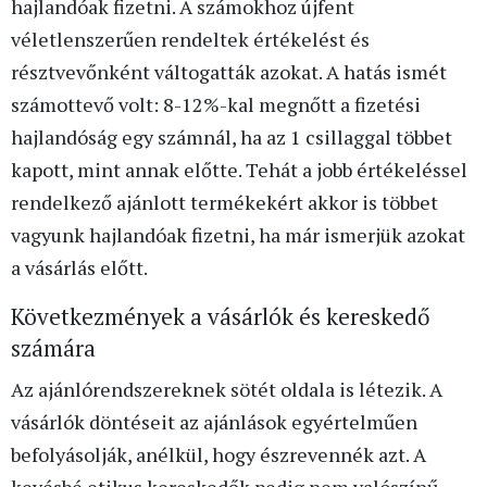
hajlandóak fizetni. A számokhoz újfent
véletlenszerűen rendeltek értékelést és
résztvevőnként váltogatták azokat. A hatás ismét
számottevő volt: 8-12%-kal megnőtt a fizetési
hajlandóság egy számnál, ha az 1 csillaggal többet
kapott, mint annak előtte. Tehát a jobb értékeléssel
rendelkező ajánlott termékekért akkor is többet
vagyunk hajlandóak fizetni, ha már ismerjük azokat
a vásárlás előtt.
Következmények a vásárlók és kereskedő
számára
Az ajánlórendszereknek sötét oldala is létezik. A
vásárlók döntéseit az ajánlások egyértelműen
befolyásolják, anélkül, hogy észrevennék azt. A
kevésbé etikus kereskedők pedig nem valószínű,