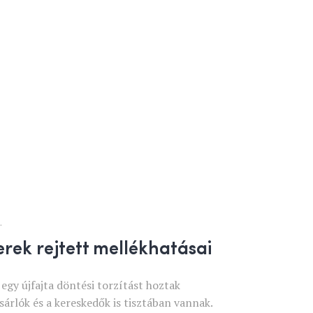
.
rek rejtett mellékhatásai
egy újfajta döntési torzítást hoztak
sárlók és a kereskedők is tisztában vannak.