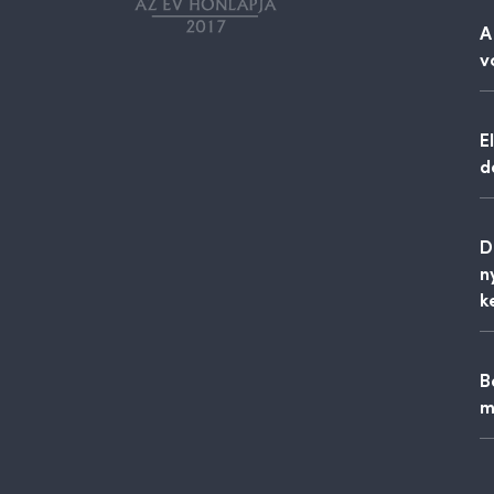
A
v
E
d
D
n
k
B
m