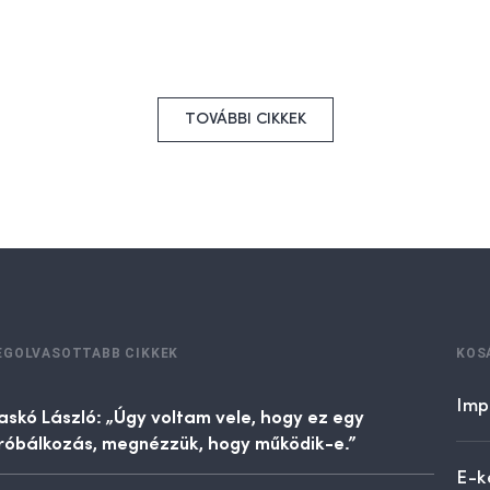
TOVÁBBI CIKKEK
EGOLVASOTTABB CIKKEK
KOS
Imp
askó László: „Úgy voltam vele, hogy ez egy
róbálkozás, megnézzük, hogy működik-e.”
E-k