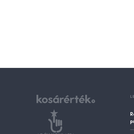
L
R
p