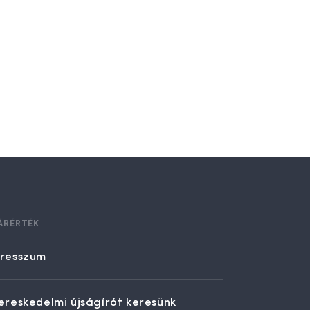
ÁRÉRTÉK
resszum
ereskedelmi újságírót keresünk