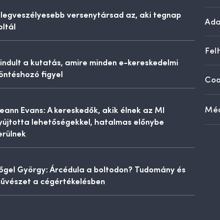
 legveszélyesebb versenytársad az, aki tegnap
Ada
oltál
Fel
lindult a kutatás, amire minden e-kereskedelmi
öntéshozó figyel
Coo
eann Evans: A kereskedők, akik élnek az MI
Méd
yújtotta lehetőségekkel, hatalmas előnybe
erülnek
őgel György: Árcédula a boltodon? Tudomány és
űvészet a cégértékelésben