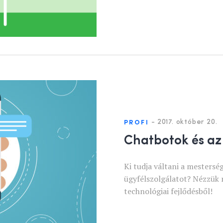
-
2017. október 20.
PROFI
Chatbotok és az
Ki tudja váltani a mesterség
ügyfélszolgálatot? Nézzük 
technológiai fejlődésből!