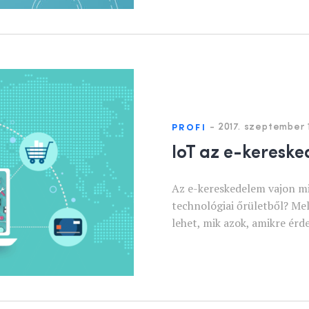
-
2017. szeptember 
PROFI
IoT az e-keresk
Az e-kereskedelem vajon mi
technológiai őrületből? Me
lehet, mik azok, amikre érd