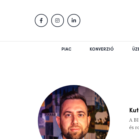
PIAC
KONVERZIÓ
ÜZ
Kut
A BI
és r