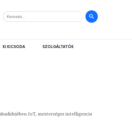
Search
Search Button
for:
KI KICSODA
SZOLGÁLTATÓK
zabadidejében IoT, mesterséges intelligencia