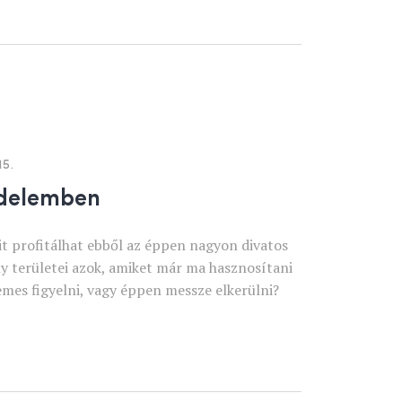
15.
edelemben
t profitálhat ebből az éppen nagyon divatos
ly területei azok, amiket már ma hasznosítani
emes figyelni, vagy éppen messze elkerülni?