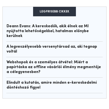
LEGFRISEBB CIKKEK
Deann Evans: A kereskedők, akik élnek az MI
nyújtotta lehetőségekkel, hatalmas előnybe
kerülnek
A legveszélyesebb versenytársad az, aki tegnap
voltál
Webshopok és a személyes átvétel: Miért a
papírtáska az offline vásárlói élmény megmentője
a célegyenesben?
Elindult a kutatás, amire minden e-kereskedelmi
döntéshozó figyel