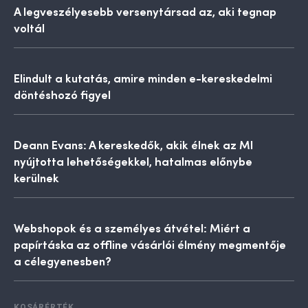
A legveszélyesebb versenytársad az, aki tegnap
voltál
Elindult a kutatás, amire minden e-kereskedelmi
döntéshozó figyel
Deann Evans: A kereskedők, akik élnek az MI
nyújtotta lehetőségekkel, hatalmas előnybe
kerülnek
Webshopok és a személyes átvétel: Miért a
papírtáska az offline vásárlói élmény megmentője
a célegyenesben?
KOSÁRÉRTÉK