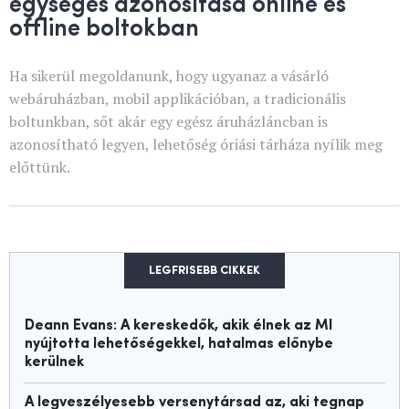
egységes azonosítása online és
offline boltokban
Ha sikerül megoldanunk, hogy ugyanaz a vásárló
webáruházban, mobil applikációban, a tradicionális
boltunkban, sőt akár egy egész áruházláncban is
azonosítható legyen, lehetőség óriási tárháza nyílik meg
előttünk.
LEGFRISEBB CIKKEK
Deann Evans: A kereskedők, akik élnek az MI
nyújtotta lehetőségekkel, hatalmas előnybe
kerülnek
A legveszélyesebb versenytársad az, aki tegnap