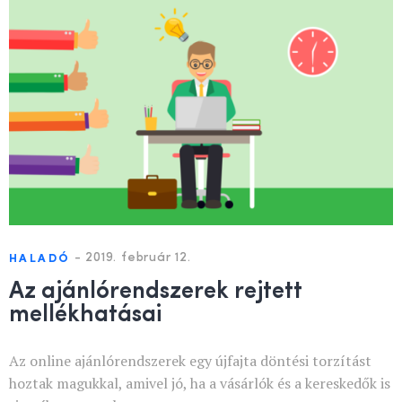
-
2019. február 12.
HALADÓ
Az ajánlórendszerek rejtett
mellékhatásai
Az online ajánlórendszerek egy újfajta döntési torzítást
hoztak magukkal, amivel jó, ha a vásárlók és a kereskedők is