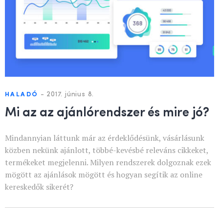
-
2017. június 8.
HALADÓ
Mi az az ajánlórendszer és mire jó?
Mindannyian láttunk már az érdeklődésünk, vásárlásunk
közben nekünk ajánlott, többé-kevésbé releváns cikkeket,
termékeket megjelenni. Milyen rendszerek dolgoznak ezek
mögött az ajánlások mögött és hogyan segítik az online
kereskedők sikerét?