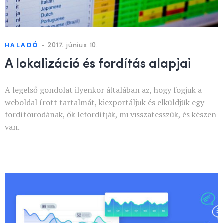
-
2017. június 10.
HALADÓ
A lokalizáció és fordítás alapjai
A legelső gondolat ilyenkor általában az, hogy fogjuk a
weboldal írott tartalmát, kiexportáljuk és elküldjük egy
fordítóirodának, ők lefordítják, mi visszatesszük, és készen
van.