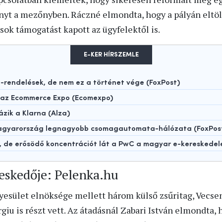
enyt a mezőnyben. Ráczné elmondta, hogy a pályán eltöl
sok támogatást kapott az ügyfelektől is.
E-KER HÍRSZEMLE
rendelések, de nem ez a történet vége (FoxPost)
t az Ecommerce Expo (Ecomexpo)
ázik a Klarna (Alza)
 Magyarország legnagyobb csomagautomata-hálózata (FoxPos
t, de erősödő koncentrációt lát a PwC a magyar e-kereskede
reskedője: Pelenka.hu
yesület elnöksége mellett három külső zsűritag, Vecsen
giu is részt vett. Az átadásnál Zabari István elmondta,