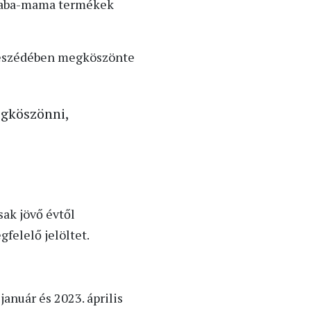
a baba-mama termékek
 beszédében megköszönte
egköszönni,
sak jövő évtől
felelő jelöltet.
anuár és 2023. április