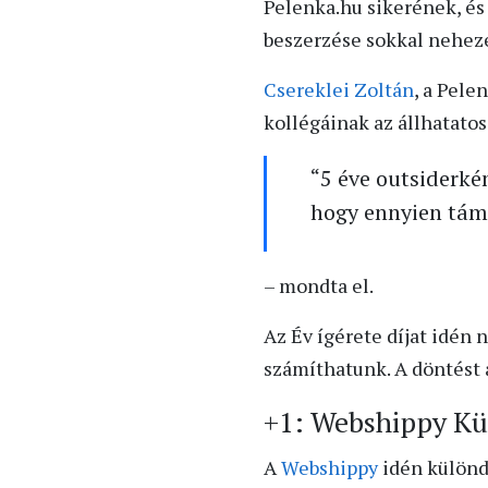
Pelenka.hu sikerének, és
beszerzése sokkal neheze
Csereklei Zoltán
, a Pel
kollégáinak az állhatato
“5 éve outsiderké
hogy ennyien tá
– mondta el.
Az Év ígérete díjat idén 
számíthatunk. A döntést 
+1: Webshippy Kül
A
Webshippy
idén különdí