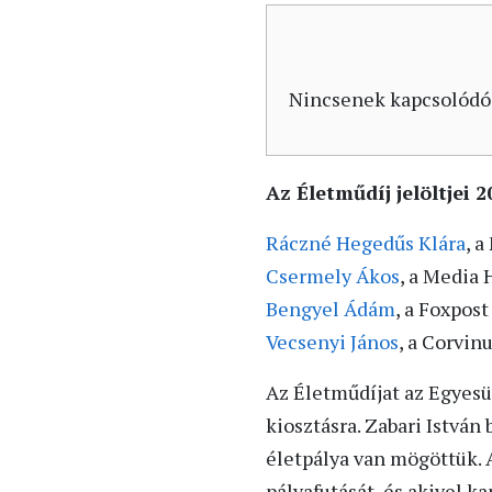
Nincsenek kapcsolódó
Az Életműdíj jelöltjei 
Ráczné Hegedűs Klára
, a
Csermely Ákos
, a Media 
Bengyel Ádám
, a Foxpost
Vecsenyi János
, a Corvin
Az Életműdíjat az Egyesü
kiosztásra. Zabari István
életpálya van mögöttük. 
pályafutását, és akivel k