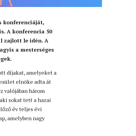
 konferenciáját,
s. A konferencia 50
zajlott le idén. A
vagyis a mesterséges
égek.
tt díjakat, amelyeket a
yesület elnöke adta át
Ez valójában három
ki sokat tett a hazai
lőző év teljes évi
kap, amelyben nagy