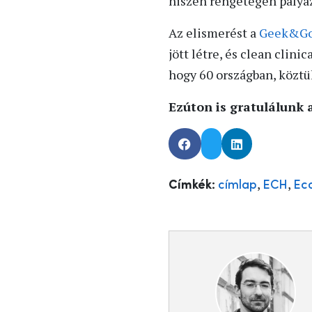
hiszen rengetegen pályáz
Az elismerést a
Geek&Go
jött létre, és clean clin
hogy 60 országban, köztü
Ezúton is gratulálunk 
,
,
Címkék:
címlap
ECH
Ec