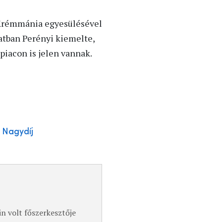
a Krémmánia egyesülésével
latban Perényi kiemelte,
piacon is jelen vannak.
Nagydíj
n volt főszerkesztője