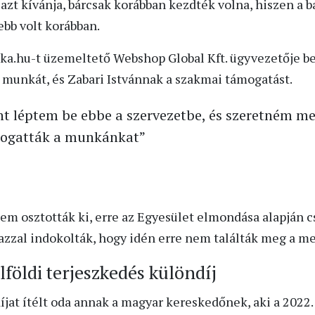
 azt kívánja, bárcsak korábban kezdték volna, hiszen 
bb volt korábban.
enka.hu-t üzemeltető Webshop Global Kft. ügyvezetője
s munkát, és Zabari Istvánnak a szakmai támogatást.
nt léptem be ebbe a szervezetbe, és szeretném m
mogatták a munkánkat”
nem osztották ki, erre az Egyesület elmondása alapján c
azzal indokolták, hogy idén erre nem találták meg a meg
földi terjeszkedés különdíj
jat ítélt oda annak a magyar kereskedőnek, aki a 2022. j