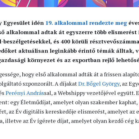
 Egyesület idén
19. alkalommal rendezte meg
éves
ső alkalommal adtak át egyszerre több elismerést i
-beszélgetésekkel, és 400 körüli résztvevőszámmal 
dőket aktuálisan leginkább érintő témák álltak, 
 gazdasági környezet és az exportban rejlő lehetős
ssége, hogy első alkalommal adták át a frissen alapíto
lgáltató szponzorált. A díjakat
Dr. Bőgel György
, az Eg
és
Perényi András
sal, a Webshippy vezetőjével együtt. 
nt: egy Életműdíjat, amelyet olyan szakember kaphat, a
ért, az Év digitális kereskedője elismerést, amelyet az e
, illetve az Év ígérete díjat, amelyet olyan kezdő cég 