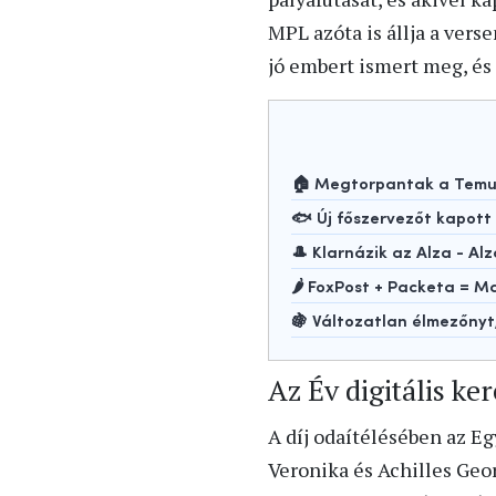
MPL azóta is állja a vers
jó embert ismert meg, és 
🏠 Megtorpantak a Temu-
🐟 Új főszervezőt kapot
🎩 Klarnázik az Alza - Alz
🌶️ FoxPost + Packeta =
🍇 Változatlan élmezőny
Az Év digitális ke
A díj odaítélésében az Eg
Veronika és Achilles Geor