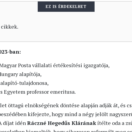
EZ IS ÉRDEKELHET
 cikkek.
2023-ban:
 Magyar Posta vállalati értékesítési igazgatója,
Hungary alapítója,
 alapító-tulajdonosa,
us Egyetem professor emeritusa.
let öttagú elnökségének döntése alapján adják át, és cs
 beszédében kifejezte, hogy mind a négy jelölt nagyszer
A díjat idén
Ráczné Hegedűs Klárának
ítélte oda a zs
apcsolatban kiemelték, hogy sikeresen reformált meg egy