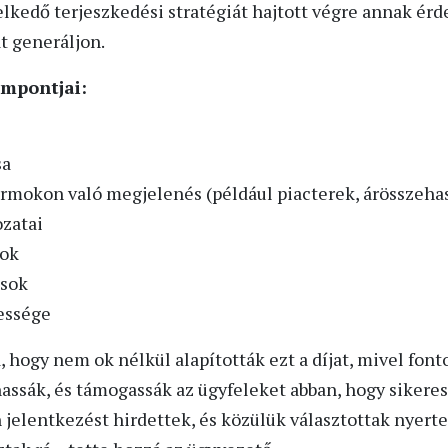
lkedő terjeszkedési stratégiát hajtott végre annak ér
t generáljon.
empontjai:
sa
rmokon való megjelenés (például piacterek, árösszehas
zatai
ok
ások
essége
hogy nem ok nélkül alapították ezt a díjat, mivel fonto
assák, és támogassák az ügyfeleket abban, hogy siker
ön jelentkezést hirdettek, és közülük választottak nyert