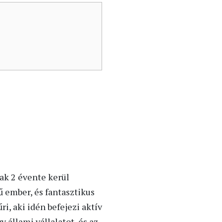
ak 2 évente kerül
ű ember, és fantasztikus
űri, aki idén befejezi aktív
 állami vállalatot, és az