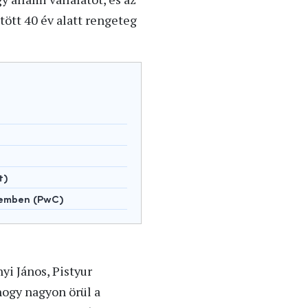
tött 40 év alatt rengeteg
t)
lemben (PwC)
yi János, Pistyur
 hogy nagyon örül a