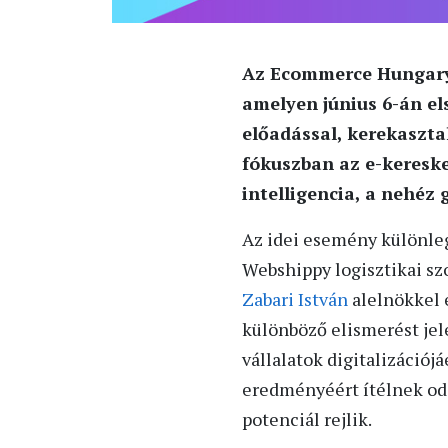
Az Ecommerce Hungary
amelyen június 6-án el
előadással, kerekasztal
fókuszban az e-kereske
intelligencia, a nehéz
Az idei esemény különlege
Webshippy logisztikai szo
Zabari István
alelnökkel 
különböző elismerést jele
vállalatok digitalizációjá
eredményéért ítélnek oda
potenciál rejlik.