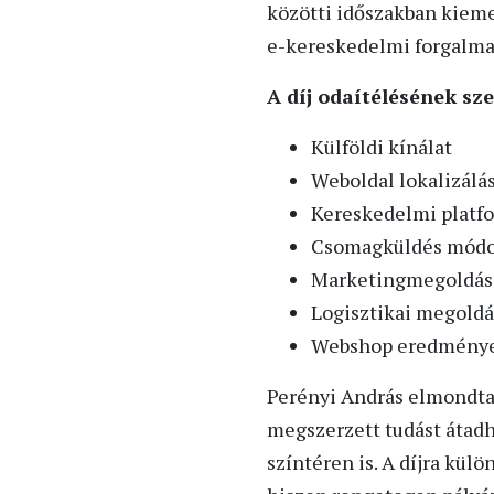
közötti időszakban kieme
e-kereskedelmi forgalma
A díj odaítélésének sz
Külföldi kínálat
Weboldal lokalizálá
Kereskedelmi platfo
Csomagküldés módo
Marketingmegoldás
Logisztikai megold
Webshop eredmény
Perényi András elmondta, 
megszerzett tudást átadh
színtéren is. A díjra kül