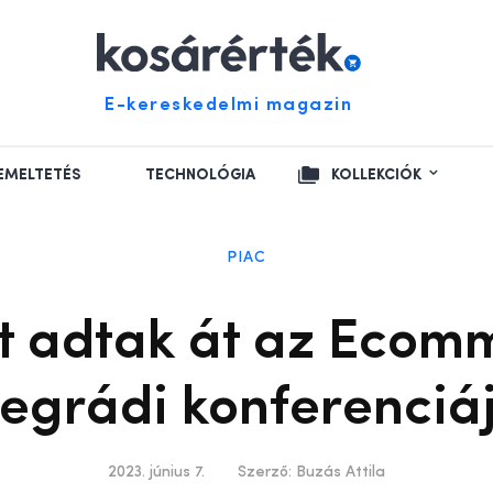
E-kereskedelmi magazin
EMELTETÉS
TECHNOLÓGIA
KOLLEKCIÓK
PIAC
t adtak át az Eco
segrádi konferenciá
2023. június 7.
Szerző:
Buzás Attila