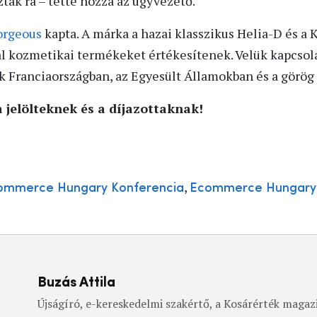
tak rá – tette hozzá az ügyvezető.
rgeous
kapta. A márka a hazai klasszikus Helia-D és 
ical kozmetikai termékeket értékesítenek. Velük kapcso
k Franciaországban, az Egyesült Államokban és a görög 
a jelölteknek és a díjazottaknak!
,
ommerce Hungary Konferencia
Ecommerce Hungary 
Buzás Attila
Újságíró, e-kereskedelmi szakértő, a Kosárérték magazi