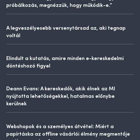
próbálkozás, megnézzük, hogy működik-e.”
A legveszélyesebb versenytársad az, aki tegnap
voltál
Elindult a kutatás, amire minden e-kereskedelmi
döntéshozó figyel
Deann Evans: A kereskedők, akik élnek az MI
nyújtotta lehetőségekkel, hatalmas előnybe
kerülnek
Webshopok és a személyes átvétel: Miért a
papírtáska az offline vásárlói élmény megmentője