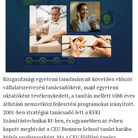
Közgazdasági egyetemi tanulmányait követően először
vállalatszervezési tanácsadóként, majd egyetemi
oktatóként tevékenykedett, a tanítás mellett több éves
átfutású nemzetközi fejlesztési programokat irányított.
2001-ben stratégiai tanácsadó lett a KFKI
Számítástechnikai Rt-ben, és ugyanebben az évben
kapott meghívást a CEU Business School tanári karába
külsős professzorként. Ma a CEU főállású tanára.