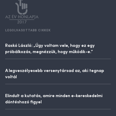
LEGOLVASOTTABB CIKKEK
Raskó László: „Úgy voltam vele, hogy ez egy
próbálkozás, megnézzük, hogy működik-e.”
A legveszélyesebb versenytársad az, aki tegnap
voltál
Elindult a kutatás, amire minden e-kereskedelmi
döntéshozó figyel