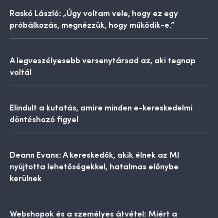
Raskó László: „Úgy voltam vele, hogy ez egy
próbálkozás, megnézzük, hogy működik-e.”
A legveszélyesebb versenytársad az, aki tegnap
voltál
Elindult a kutatás, amire minden e-kereskedelmi
döntéshozó figyel
Deann Evans: A kereskedők, akik élnek az MI
nyújtotta lehetőségekkel, hatalmas előnybe
kerülnek
Webshopok és a személyes átvétel: Miért a