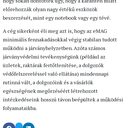
hogy sokan döntöttek úgy, hogy a karantén miatt
előrehozzák olyan nagy értékű eszközök
beszerzését, mint egy notebook vagy egy tévé.
A cég sikerként éli meg azt is, hogy az eMAG
minimális fennakadásokkal végig stabilan tudott
működni a járványhelyzetben. Azóta számos
járványvédelmi tevékenységünk (például az
üzletek, raktárak fertőtlenítése, a dolgozók
védőfelszereléssel való ellátása) mindennapi
rutinná vált, a dolgozóink és a vásárlók
egészségének megőrzéséért létrehozott
intézkedéseink hosszú távon beépültek a működési
folyamataikba.