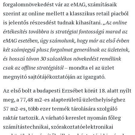
forgalomnövekedést vár az eMAG, számításaik
szerint az online mellett a klasszikus retail piacból
is jelentős részesdést tudnak kihasítani.
„Az online
értékesítés továbbra is stratégiai fontosságú marad az
eMAG esetében, úgy számolunk, hogy már az első évben
két számjegyű plusz forgalmat generálnak az üzleteink,
és hosszú távon 30 százalékos növekedést remélünk
csak az offline stratégiától
– mondta el az üzlet
megnyitó sajtótájékoztatóján az igazgató.
Az első bolt a budapesti Erzsébet körút 18. alatt nyílt
meg, a 77,48 m2-es alapterületű üzlethelyiséghez
57 m2-es, több ezer termék tárolására szolgáló
raktár tartozik. A várható kereslet nyomán főleg
számítástechnikai, szórakoztatóelektronikai