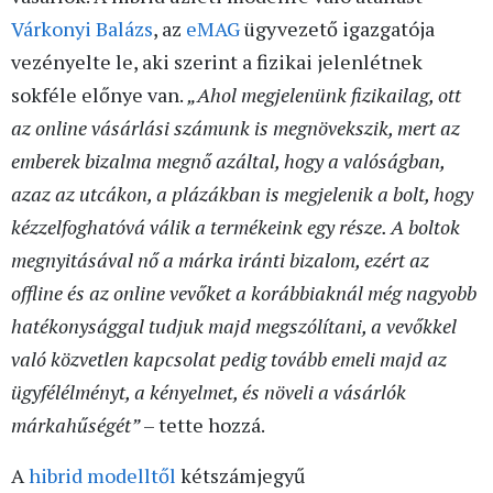
Várkonyi Balázs
, az
eMAG
ügyvezető igazgatója
vezényelte le, aki szerint a fizikai jelenlétnek
sokféle előnye van.
„Ahol megjelenünk fizikailag, ott
az online vásárlási számunk is megnövekszik, mert az
emberek bizalma megnő azáltal, hogy a valóságban,
azaz az utcákon, a plázákban is megjelenik a bolt, hogy
kézzelfoghatóvá válik a termékeink egy része. A boltok
megnyitásával nő a márka iránti bizalom, ezért az
offline és az online vevőket a korábbiaknál még nagyobb
hatékonysággal tudjuk majd megszólítani, a vevőkkel
való közvetlen kapcsolat pedig tovább emeli majd az
ügyfélélményt, a kényelmet, és növeli a vásárlók
márkahűségét”
– tette hozzá.
A
hibrid modelltől
kétszámjegyű