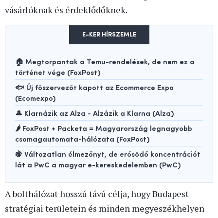
vásárlóknak és érdeklődőknek.
E-KER HÍRSZEMLE
🏠 Megtorpantak a Temu-rendelések, de nem ez a
történet vége (FoxPost)
🐟 Új főszervezőt kapott az Ecommerce Expo
(Ecomexpo)
🎩 Klarnázik az Alza - Alzázik a Klarna (Alza)
🌶️ FoxPost + Packeta = Magyarország legnagyobb
csomagautomata-hálózata (FoxPost)
🍇 Változatlan élmezőnyt, de erősödő koncentrációt
lát a PwC a magyar e-kereskedelemben (PwC)
A bolthálózat hosszú távú célja, hogy Budapest
stratégiai területein és minden megyeszékhelyen