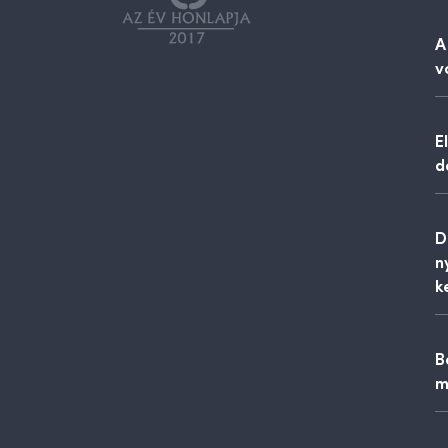
A
v
E
d
D
n
k
B
m