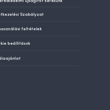
ereskedelmi újságírót keresünk
tkezelési Szabályzat
használási feltételek
kie beállítások
iaajánlat