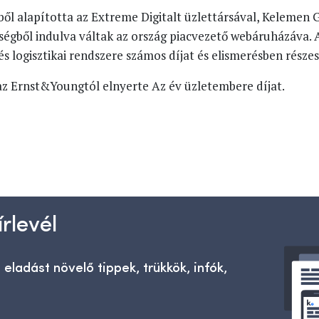
ől alapította az Extreme Digitalt üzlettársával, Kelemen 
égből indulva váltak az ország piacvezető webáruházáva. 
és logisztikai rendszere számos díjat és elismerésben részes
az Ernst&Youngtól elnyerte Az év üzletembere díjat.
rlevél
 eladást növelő tippek, trükkök, infók,