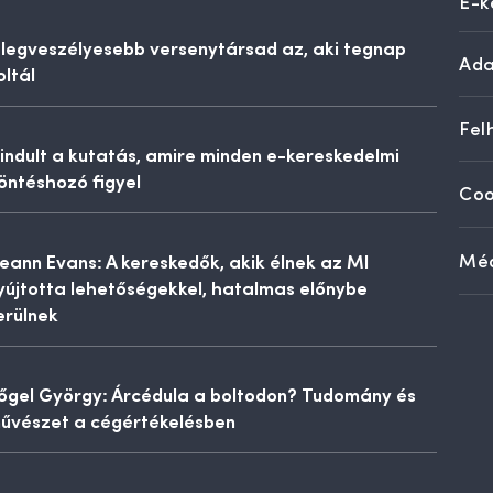
E-k
 legveszélyesebb versenytársad az, aki tegnap
Ada
oltál
Fel
lindult a kutatás, amire minden e-kereskedelmi
öntéshozó figyel
Coo
eann Evans: A kereskedők, akik élnek az MI
Méd
yújtotta lehetőségekkel, hatalmas előnybe
erülnek
őgel György: Árcédula a boltodon? Tudomány és
űvészet a cégértékelésben