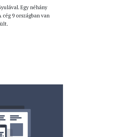
Gyulával. Egy néhány
A cég 9 országban van
ült.