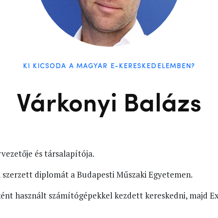
KI KICSODA A MAGYAR E-KERESKEDELEMBEN?
Várkonyi Balázs
vezetője és társalapítója.
 szerzett diplomát a Budapesti Műszaki Egyetemen.
ként használt számítógépekkel kezdett kereskedni, majd