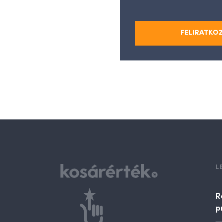
FELIRATKO
L
R
p