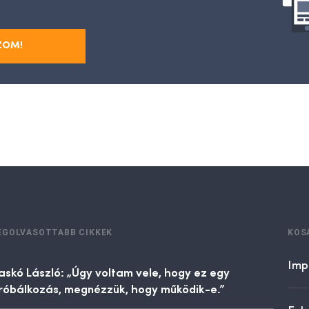
ZOM!
EGOLVASOTTABB CIKKEK
KOS
Imp
askó László: „Úgy voltam vele, hogy ez egy
róbálkozás, megnézzük, hogy működik-e.”