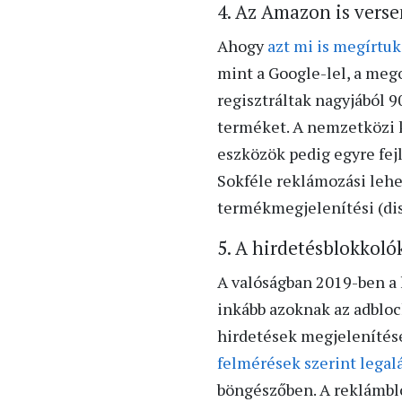
4. Az Amazon is verse
Ahogy
azt mi is megírtuk
mint a Google-lel, a meg
regisztráltak nagyjából 9
terméket. A nemzetközi k
eszközök pedig egyre fej
Sokféle reklámozási lehe
termékmegjelenítési (di
5. A hirdetésblokkoló
A valóságban 2019-ben a 
inkább azoknak az adblo
hirdetések megjelenítésé
felmérések szerint legal
böngészőben. A reklámbl