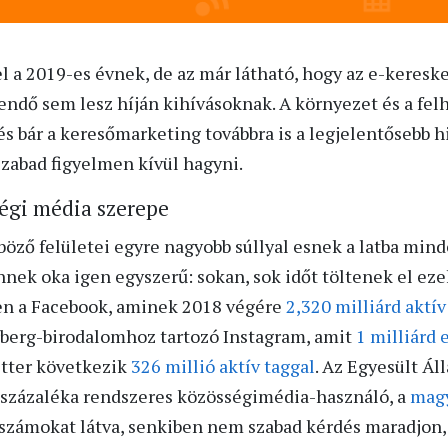
l a 2019-es évnek, de az már látható, hogy az e-keres
endő sem lesz híján kihívásoknak. A környezet és a fel
s bár a keresőmarketing továbbra is a legjelentősebb hi
zabad figyelmen kívül hagyni.
ségi média szerepe
öző felületei egyre nagyobb súllyal esnek a latba mind
nek oka igen egyszerű: sokan, sok időt töltenek el ez
n a Facebook, aminek 2018 végére
2,320 milliárd aktív
rberg-birodalomhoz tartozó Instagram, amit
1 milliárd
itter következik
326 millió aktív taggal
. Az Egyesült Á
 százaléka rendszeres közösségimédia-használó, a
magy
A számokat látva, senkiben nem szabad kérdés maradjon