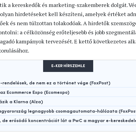
ik a kereskedők és marketing-szakemberek dolgát. Vé
lyan hirdetéseket kell készíteni, amelyek értéket adn
őek és nem túlzottan tolakodóak. A hirdetők szemszög
ntolni: a célközönség erőteljesebb és jobb szegmentálá
agadó kampányok tervezését. E kettő következetes alk
zorulásához.
E-KER HÍRSZEMLE
rendelések, de nem ez a történet vége (FoxPost)
t az Ecommerce Expo (Ecomexpo)
ázik a Klarna (Alza)
 Magyarország legnagyobb csomagautomata-hálózata (FoxPos
t, de erősödő koncentrációt lát a PwC a magyar e-kereskede