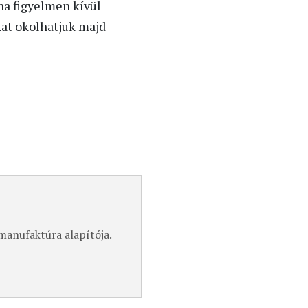
ha figyelmen kívül
kat okolhatjuk majd
manufaktúra alapítója.