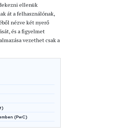
dekezni ellenük
ak át a felhasználónak,
éből nézve két nyerő
sát, és a figyelmet
almazása vezethet csak a
t)
lemben (PwC)