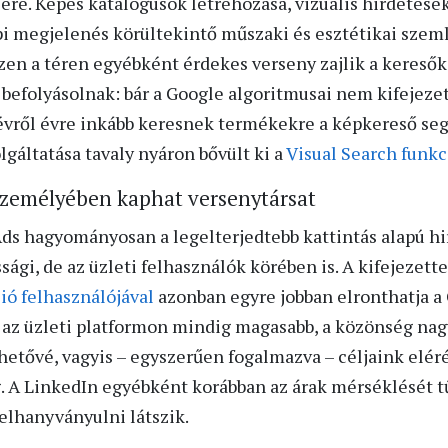
ére. Képes katalógusok létrehozása, vizuális hirdetése
pi megjelenés körültekintő műszaki és esztétikai sze
. Ezen a téren egyébként érdekes verseny zajlik a keresők
efolyásolnak: bár a Google algoritmusai nem kifejezet
 évről évre inkább keresnek termékekre a képkereső seg
gáltatása tavaly nyáron bővült ki a
Visual Search funkc
 személyében kaphat versenytársat
s hagyományosan a legelterjedtebb kattintás alapú hir
ági, de az üzleti felhasználók körében is. A kifejezet
ió felhasználójával
azonban egyre jobban elronthatja a 
 az üzleti platformon mindig magasabb, a közönség nag
ehetővé, vagyis – egyszerűen fogalmazva – céljaink elé
. A LinkedIn egyébként korábban az árak mérséklését tűz
elhanyványulni látszik.