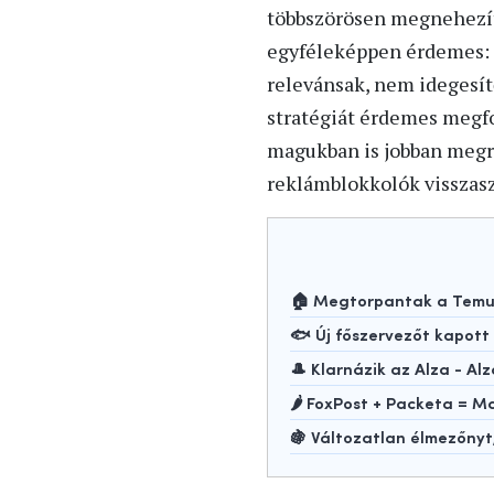
többszörösen megnehezít
egyféleképpen érdemes: o
relevánsak, nem idegesít
stratégiát érdemes megfo
magukban is jobban megr
reklámblokkolók visszas
🏠 Megtorpantak a Temu-
🐟 Új főszervezőt kapot
🎩 Klarnázik az Alza - Alz
🌶️ FoxPost + Packeta =
🍇 Változatlan élmezőny