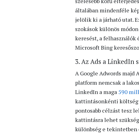
szélesebb körű elterjedés
általában mindenféle ké
jelölik ki a járható utat
szokások különös módon b
keresést, a felhasználók
Microsoft Bing keresőszol
3. Az Ads a LinkedIn
A Google Adwords majd Ad
platform nemcsak a lakoss
LinkedIn a maga
590 mill
kattintásonkénti költség
pontosabb célzást tesz l
kattintásra lehet szükség
különbség e tekintetben 