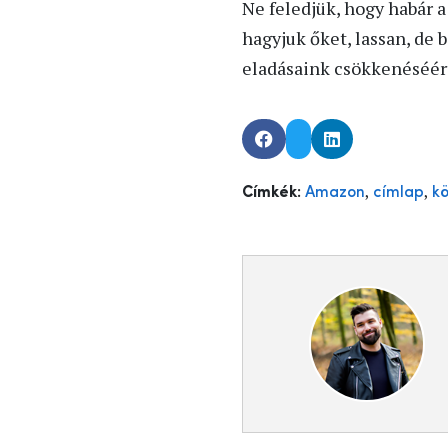
Ne feledjük, hogy habár 
hagyjuk őket, lassan, de
eladásaink csökkenéséér
,
,
Címkék:
Amazon
címlap
k