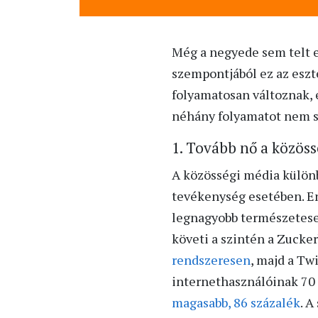
Még a negyede sem telt e
szempontjából ez az eszt
folyamatosan változnak, é
néhány folyamatot nem s
1. Tovább nő a közös
A közösségi média különb
tevékenység esetében. En
legnagyobb természetese
követi a szintén a Zucke
rendszeresen
, majd a Tw
internethasználóinak 70
magasabb, 86 százalék
. 