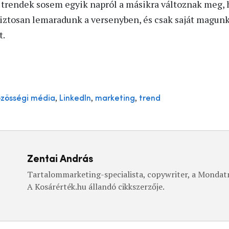
a trendek sosem egyik napról a másikra változnak meg, 
 biztosan lemaradunk a versenyben, és csak saját magun
t.
,
,
,
özösségi média
LinkedIn
marketing
trend
Zentai András
Tartalommarketing-specialista, copywriter, a Mondat
A Kosárérték.hu állandó cikkszerzője.