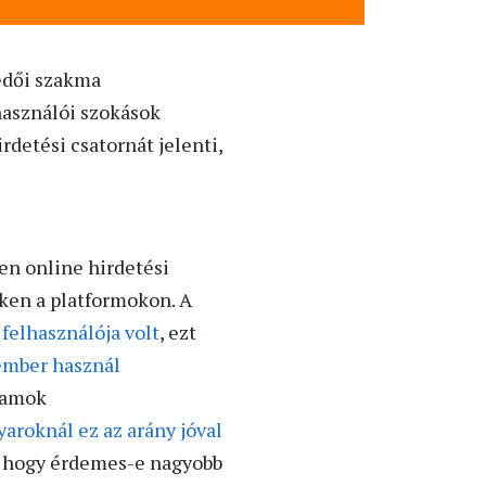
kedői szakma
használói szokások
rdetési csatornát jelenti,
en online hirdetési
eken a platformokon. A
 felhasználója volt
, ezt
 ember használ
llamok
aroknál ez az arány jóval
, hogy érdemes-e nagyobb