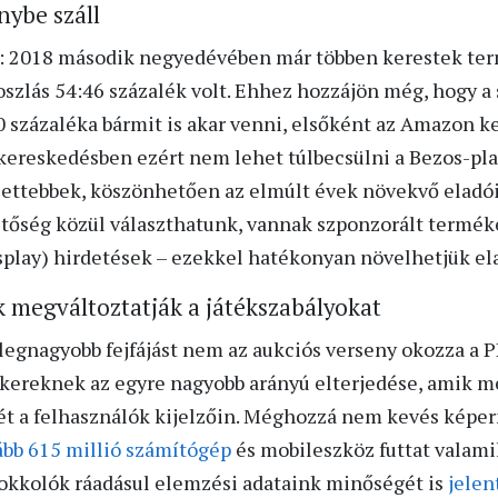
nybe száll
: 2018 második negyedévében már többen kerestek te
oszlás 54:46 százalék volt. Ehhez hozzájön még, hogy a 
0 százaléka bármit is akar venni, elsőként az Amazon k
ereskedésben ezért nem lehet túlbecsülni a Bezos-plat
lettebbek, köszönhetően az elmúlt évek növekvő eladó
tőség közül választhatunk, vannak szponzorált termék
splay) hirdetések – ezekkel hatékonyan növelhetjük e
k megváltoztatják a játékszabályokat
legnagyobb fejfájást nem az aukciós verseny okozza a P
ckereknek az egyre nagyobb arányú elterjedése, amik 
t a felhasználók kijelzőin. Méghozzá nem kevés képer
ább 615 millió számítógép
és mobileszköz futtat valami
okkolók ráadásul elemzési adataink minőségét is
jelen