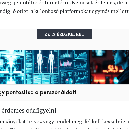
össégi jelenlétre és hirdetésre. Nemcsak érdemes, de n
indig jó ötlet, a különböző platformokat egymás mellett
EZ IS ÉRDEKELHET
gy pontosítsd a perszónáidat!
e érdemes odafigyelni
pányokat tervez vagy rendel meg, fel kell készülnie a 