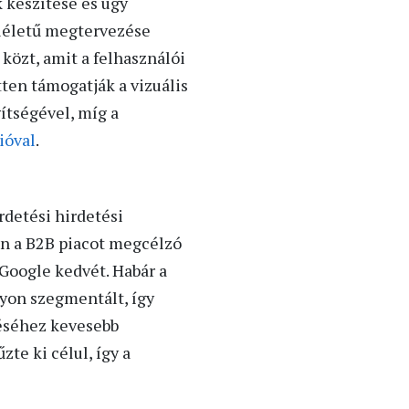
k készítése és úgy
mléletű megtervezése
 közt, amit a felhasználói
ten támogatják a vizuális
ítségével, míg a
ióval
.
detési hirdetési
ten a B2B piacot megcélzó
Google kedvét. Habár a
yon szegmentált, így
réséhez kevesebb
te ki célul, így a