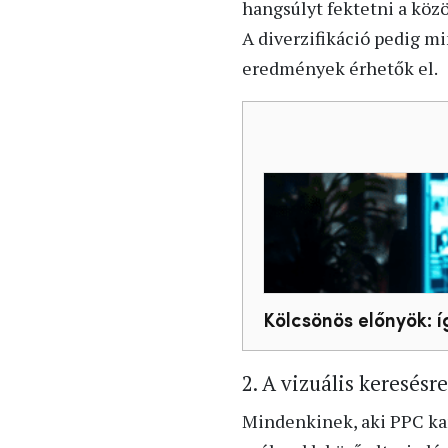
hangsúlyt fektetni a köz
A diverzifikáció pedig m
eredmények érhetők el.
Kölcsönös előnyök: í
2. A vizuális keresésr
Mindenkinek, aki PPC kam