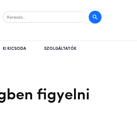
Search
Search Button
for:
KI KICSODA
SZOLGÁLTATÓK
gben figyelni