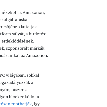
rmékeket az Amazonon,
szolgáltatásba
eresőjében kutatja a
form súlyát, a hirdetési
i érdeklődésének.
ek, szponzorált márkák,
ladásainkat az Amazonon.
PC világában, sokkal
megakadályozzák a
nyőn, hiszen a
lyen blocker kódot a
tősen ronthatják
, így