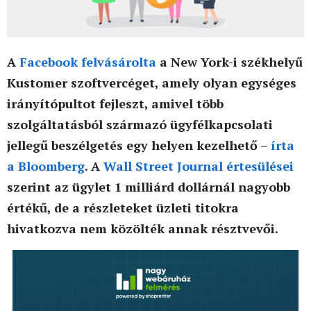
A
Facebook felvásárolta
a New York-i székhelyű
Kustomer szoftvercéget, amely olyan egységes
irányítópultot fejleszt, amivel több
szolgáltatásból származó ügyfélkapcsolati
jellegű beszélgetés egy helyen kezelhető –
írta
a Bloomberg
. A
Wall Street Journal értesülései
szerint az ügylet 1 milliárd dollárnál nagyobb
értékű, de a részleteket üzleti titokra
hivatkozva nem közölték annak résztvevői.