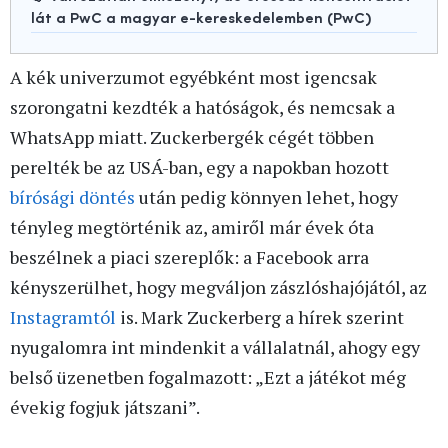
lát a PwC a magyar e-kereskedelemben (PwC)
A kék univerzumot egyébként most igencsak
szorongatni kezdték a hatóságok, és nemcsak a
WhatsApp miatt. Zuckerbergék cégét többen
perelték be az USÁ-ban, egy a napokban hozott
bírósági döntés
után pedig könnyen lehet, hogy
tényleg megtörténik az, amiről már évek óta
beszélnek a piaci szereplők: a Facebook arra
kényszerülhet, hogy megváljon zászlóshajójától, az
Instagramtól
is. Mark Zuckerberg a hírek szerint
nyugalomra int mindenkit a vállalatnál, ahogy egy
belső üzenetben fogalmazott: „Ezt a játékot még
évekig fogjuk játszani”.