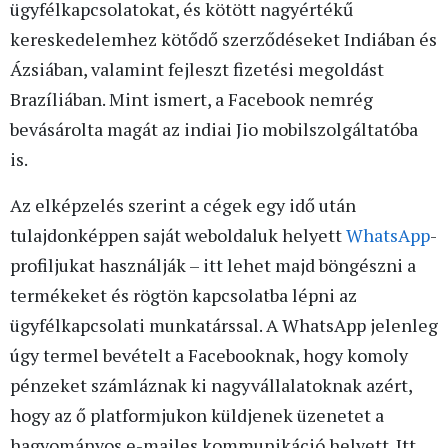
ügyfélkapcsolatokat, és kötött nagyértékű
kereskedelemhez kötődő szerződéseket Indiában és
Ázsiában, valamint fejleszt fizetési megoldást
Brazíliában. Mint ismert, a Facebook nemrég
bevásárolta magát az indiai Jio mobilszolgáltatóba
is.
Az elképzelés szerint a cégek egy idő után
tulajdonképpen saját weboldaluk helyett
WhatsApp
-
profiljukat használják – itt lehet majd böngészni a
termékeket és rögtön kapcsolatba lépni az
ügyfélkapcsolati munkatárssal. A WhatsApp jelenleg
úgy termel bevételt a Facebooknak, hogy komoly
pénzeket számláznak ki nagyvállalatoknak azért,
hogy az ő platformjukon küldjenek üzenetet a
hagyományos e-mailes kommunikáció helyett. Itt