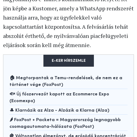
jön képbe a Kustomer, amely a WhatsApp rendszerét
használja arra, hogy az ügyfelekkel való
kapcsolattartást központosítsa. A felvásárlás tehát
abszolút érthető, de nyilvánvalóan piacfelügyeleti
eljárások során kell még átmennie.
E-KER HÍRSZEMLE
🏠 Megtorpantak a Temu-rendelések, de nem ez a
történet vége (FoxPost)
🐟 Új főszervezőt kapott az Ecommerce Expo
(Ecomexpo)
🎩 Klarnázik az Alza - Alzázik a Klarna (Alza)
🌶️ FoxPost + Packeta = Magyarország legnagyobb
csomagautomata-hálózata (FoxPost)
🍇 Változatlan élmezőnyt, de erősödő koncentrációt