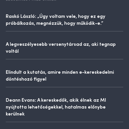
Raskó László: „Úgy voltam vele, hogy ez egy
próbálkozás, megnézzük, hogy működik-e.”
A legveszélyesebb versenytársad az, aki tegnap
voltál
Elindult a kutatás, amire minden e-kereskedelmi
döntéshozó figyel
Deann Evans: A kereskedők, akik élnek az MI
nyújtotta lehetőségekkel, hatalmas előnybe
kerülnek