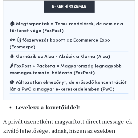
E-KER HÍRSZEMLE
🏠 Megtorpantak a Temu-rendelések, de nem ez a
történet vége (FoxPost)
🐟 Új főszervezőt kapott az Ecommerce Expo
(Ecomexpo)
🎩 Klarnázik az Alza - Alzázik a Klarna (Alza)
🌶️ FoxPost + Packeta = Magyarország legnagyobb
csomagautomata-hálózata (FoxPost)
🍇 Változatlan élmezőnyt, de erősödő koncentrációt
lát a PwC a magyar e-kereskedelemben (PwC)
Levelezz a követőiddel!
A privát üzenetként magyarított direct message-ek
kiváló lehetőséget adnak, hiszen az ezekben