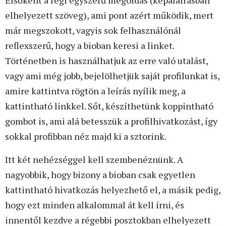
elhelyezett szöveg), ami pont azért működik, mert
már megszokott, vagyis sok felhasználónál
reflexszerű, hogy a bioban keresi a linket.
Történetben is használhatjuk az erre való utalást,
vagy ami még jobb, bejelölhetjük saját profilunkat is,
amire kattintva rögtön a leírás nyílik meg, a
kattintható linkkel. Sőt, készíthetünk koppintható
gombot is, ami alá betesszük a profilhivatkozást, így
sokkal profibban néz majd ki a sztorink.
Itt két nehézséggel kell szembenéznünk. A
nagyobbik, hogy bizony a bioban csak egyetlen
kattintható hivatkozás helyezhető el, a másik pedig,
hogy ezt minden alkalommal át kell írni, és
innentől kezdve a régebbi posztokban elhelyezett