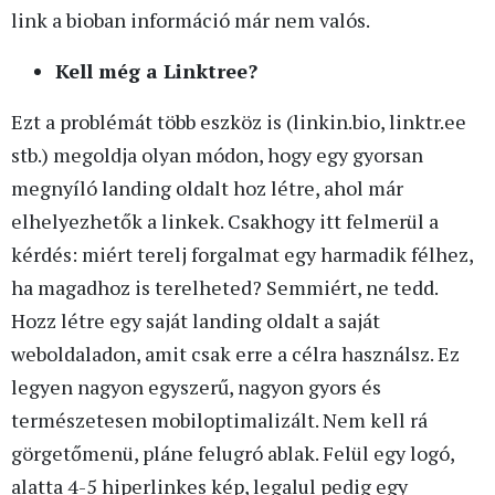
link a bioban információ már nem valós.
Kell még a Linktree?
Ezt a problémát több eszköz is (linkin.bio, linktr.ee
stb.) megoldja olyan módon, hogy egy gyorsan
megnyíló landing oldalt hoz létre, ahol már
elhelyezhetők a linkek. Csakhogy itt felmerül a
kérdés: miért terelj forgalmat egy harmadik félhez,
ha magadhoz is terelheted? Semmiért, ne tedd.
Hozz létre egy saját landing oldalt a saját
weboldaladon, amit csak erre a célra használsz. Ez
legyen nagyon egyszerű, nagyon gyors és
természetesen mobiloptimalizált. Nem kell rá
görgetőmenü, pláne felugró ablak. Felül egy logó,
alatta 4-5 hiperlinkes kép, legalul pedig egy