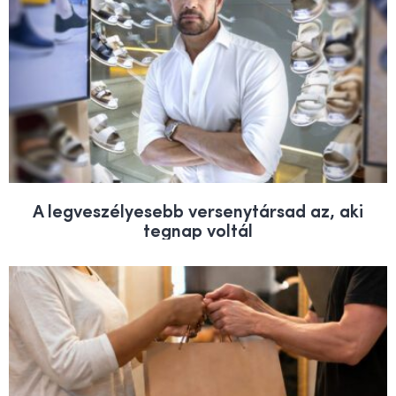
A legveszélyesebb versenytársad az, aki
tegnap voltál