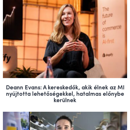
Deann Evans: A kereskedők, akik élnek az MI
nyújtotta lehetőségekkel, hatalmas előnybe
kerülnek