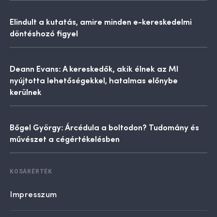
Elindult a kutatás, amire minden e-kereskedelmi
döntéshozó figyel
Deann Evans: A kereskedők, akik élnek az MI
nyújtotta lehetőségekkel, hatalmas előnybe
kerülnek
Bőgel György: Árcédula a boltodon? Tudomány és
művészet a cégértékelésben
KOSÁRÉRTÉK
Impresszum