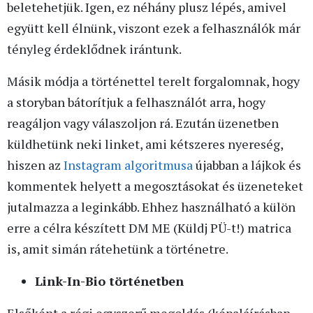
beletehetjük. Igen, ez néhány plusz lépés, amivel
együtt kell élnünk, viszont ezek a felhasználók már
tényleg érdeklődnek irántunk.
Másik módja a történettel terelt forgalomnak, hogy
a storyban bátorítjuk a felhasználót arra, hogy
reagáljon vagy válaszoljon rá. Ezután üzenetben
küldhetünk neki linket, ami kétszeres nyereség,
hiszen az
Instagram algoritmusa
újabban a lájkok és
kommentek helyett a megosztásokat és üzeneteket
jutalmazza a leginkább. Ehhez használható a külön
erre a célra készített DM ME (Küldj PÜ-t!) matrica
is, amit simán rátehetünk a történetre.
Link-In-Bio történetben
Elsőként a régi egyszerű megoldás (képaláírásban