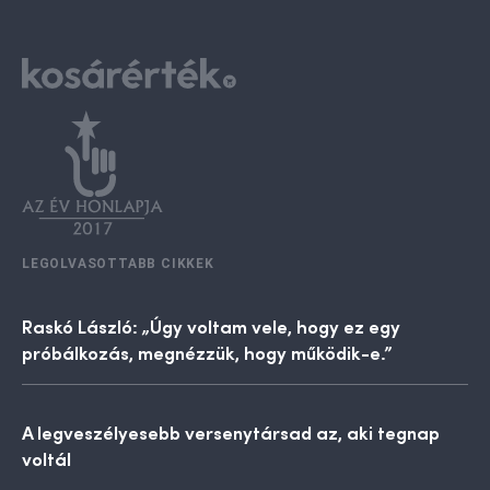
LEGOLVASOTTABB CIKKEK
Raskó László: „Úgy voltam vele, hogy ez egy
próbálkozás, megnézzük, hogy működik-e.”
A legveszélyesebb versenytársad az, aki tegnap
voltál