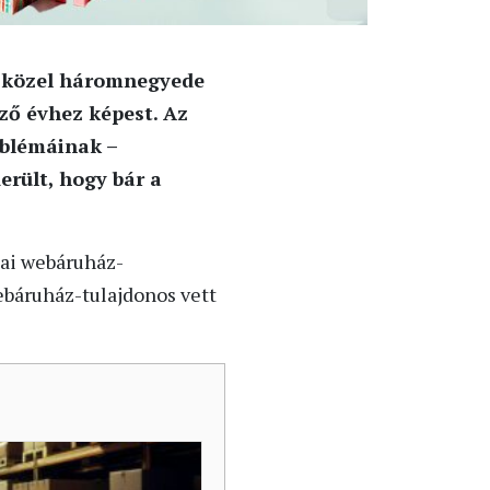
 közel háromnegyede
ző évhez képest. Az
oblémáinak –
derült, hogy bár a
ai webáruház-
ebáruház-tulajdonos vett