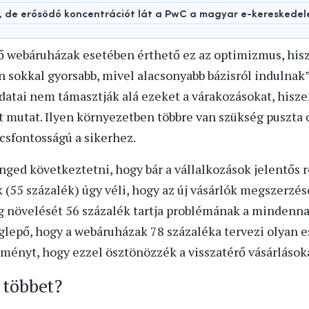
t, de erősödő koncentrációt lát a PwC a magyar e-kereskede
ő webáruházak esetében érthető ez az optimizmus, his
sokkal gyorsabb, mivel alacsonyabb bázisról indulnak”
atai nem támasztják alá ezeket a várakozásokat, hisze
 mutat. Ilyen környezetben többre van szükség puszta 
csfontosságú a sikerhez.
nged következtetni, hogy bár a vállalkozások jelentős 
 (55 százalék) úgy véli, hogy az új vásárlók megszerzés
ág növelését 56 százalék tartja problémának a mindenn
lepő, hogy a webáruházak 78 százaléka tervezi olyan 
lményt, hogy ezzel ösztönözzék a visszatérő vásárlások
 többet?