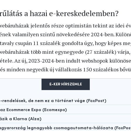
rűlátás a hazai e-kereskedelemben?
báruházak jelentős része optimistán tekint az idei évr
lének valamilyen szintű növekedésére 2024-ben. Külön
tavaly csupán 11 százalék gondolta úgy, hogy képes me
 webáruházak több mint egynegyede (27 százalék) várja,
étele. Az új, 2023-2024-ben indult webshopok különös
 és minden negyedik új vállalkozás 150 százalékos bővü
E-KER HÍRSZEMLE
rendelések, de nem ez a történet vége (FoxPost)
t az Ecommerce Expo (Ecomexpo)
ázik a Klarna (Alza)
 Magyarország legnagyobb csomagautomata-hálózata (FoxPos