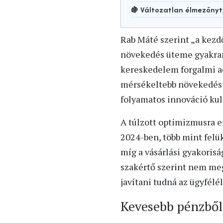
🍇 Változatlan élmezőny
Rab Máté szerint „a kezd
növekedés üteme gyakran 
kereskedelem forgalmi ad
mérsékeltebb növekedést
folyamatos innováció kul
A túlzott optimizmusra e
2024-ben, több mint felük
míg a vásárlási gyakoris
szakértő szerint nem meg
javítani tudná az ügyfélé
Kevesebb pénzből