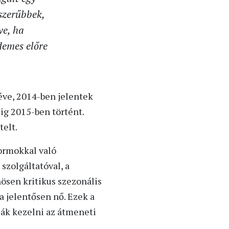
szerűbbek,
ve, ha
demes előre
éve, 2014-ben jelentek
g 2015-ben történt.
elt.
formokkal való
zolgáltatóval, a
ösen kritikus szezonális
 jelentősen nő. Ezek a
ják kezelni az átmeneti