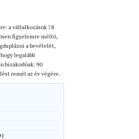
e: a vállalkozások 78
ösen figyelemre méltó,
gduplázni a bevételét,
 hogy legalább
en bizakodóak: 90
lést remél az év végére.
t)