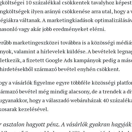
öltségei 10 százalékkal csökkentek tavalyhoz képest,
ingköltségek ilyen arányú csökkenése arra utal, hogy a 
égiákra váltanak. A marketingkiadások optimalizálásá
hasonló vagy akár jobb eredményeket elérni.
űbb marketingeszközei továbbra is a közösségi médiás 
yok, valamint a hírlevelek küldése. A bevételek legna
letkezik, a fizetett Google Ads kampányok pedig a máso
-hirdetésekből származó bevétel enyhén csökkent.
gy a vásárlók figyelme egyre többféle közösségi platfor
zármazó bevétel még mindig alacsony, de a trendek a div
ugyanakkor, hogy a válaszadó webáruházak 40 százalék
kosarak kezelésével.
r asztalon hagyott pénz. A vásárlók gyakran hagyják 