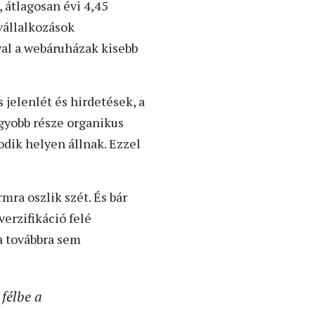
 átlagosan évi 4,45
vállalkozások
val a webáruházak kisebb
jelenlét és hirdetések, a
gyobb része organikus
dik helyen állnak. Ezzel
mra oszlik szét. És bár
erzifikáció felé
a továbbra sem
félbe a