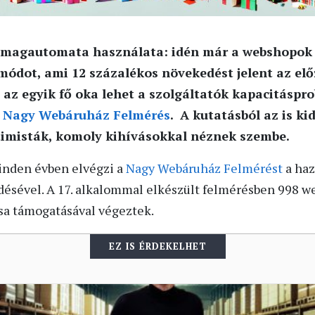
somagautomata használata: idén már a webshopok
i módot, ami 12
százalékos növekedést jelent az elő
 az egyik fő oka lehet a szolgáltatók kapacitáspr
i
Nagy Webáruház Felmérés
. A kutatásból az is ki
imisták, komoly kihívásokkal néznek szembe.
inden évben elvégzi a
Nagy Webáruház Felmérést
a haz
ésével. A 17. alkalommal elkészült felmérésben 998 w
isa támogatásával végeztek.
EZ IS ÉRDEKELHET