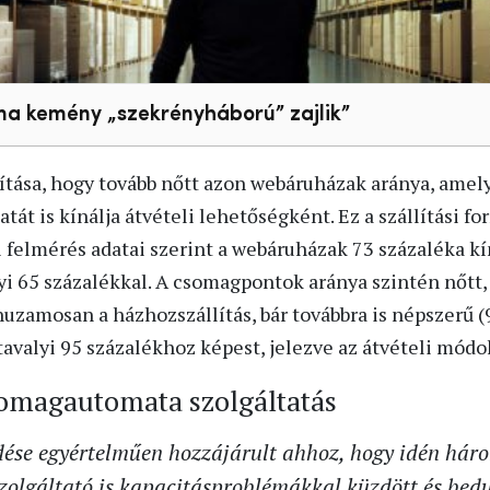
 kemény „szekrényháború” zajlik”
tása, hogy tovább nőtt azon webáruházak aránya, amely
t is kínálja átvételi lehetőségként. Ez a szállítási fo
ei felmérés adatai szerint a webáruházak 73 százaléka 
yi 65 százalékkal. A csomagpontok aránya szintén nőtt, 
huzamosan a házhozszállítás, bár továbbra is népszerű (9
avalyi 95 százalékhoz képest, jelezve az átvételi módok
somagautomata szolgáltatás
dése egyértelműen hozzájárult ahhoz, hogy idén hár
olgáltató is kapacitásproblémákkal küzdött és bedu