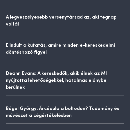
A legveszélyesebb versenytársad az, aki tegnap
voltál
Elindult a kutatás, amire minden e-kereskedelmi
döntéshozó figyel
Deann Evans: A kereskedők, akik élnek az MI
nyújtotta lehetőségekkel, hatalmas előnybe
kerülnek
Bőgel György: Árcédula a boltodon? Tudomány és
művészet a cégértékelésben