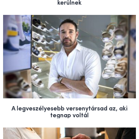
kerülnek
A legveszélyesebb versenytársad az, aki
tegnap voltál