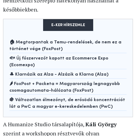
nemzetközi szereplő hatékonyan használhat a
későbbiekben.
E-KER HÍRSZEMLE
🏠 Megtorpantak a Temu-rendelések, de nem ez a
történet vége (FoxPost)
🐟 Új főszervezőt kapott az Ecommerce Expo
(Ecomexpo)
🎩 Klarnázik az Alza - Alzázik a Klarna (Alza)
🌶️ FoxPost + Packeta = Magyarország legnagyobb
csomagautomata-hálózata (FoxPost)
🍇 Változatlan élmezőnyt, de erősödő koncentrációt
lát a PwC a magyar e-kereskedelemben (PwC)
A Humanize Studio társalapítója,
Káli György
szerint a workshopon résztvevők olyan