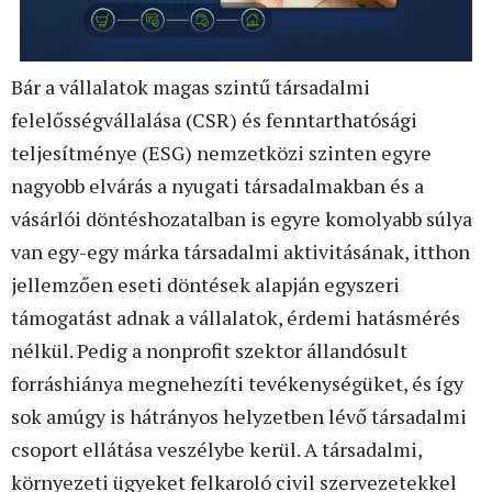
Bár a vállalatok magas szintű társadalmi
felelősségvállalása (CSR) és fenntarthatósági
teljesítménye (ESG) nemzetközi szinten egyre
nagyobb elvárás a nyugati társadalmakban és a
vásárlói döntéshozatalban is egyre komolyabb súlya
van egy-egy márka társadalmi aktivitásának, itthon
jellemzően eseti döntések alapján egyszeri
támogatást adnak a vállalatok, érdemi hatásmérés
nélkül. Pedig a nonprofit szektor állandósult
forráshiánya megnehezíti tevékenységüket, és így
sok amúgy is hátrányos helyzetben lévő társadalmi
csoport ellátása veszélybe kerül. A társadalmi,
környezeti ügyeket felkaroló civil szervezetekkel