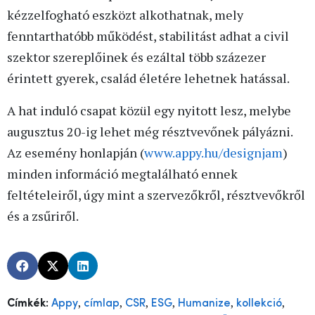
kézzelfogható eszközt alkothatnak, mely
fenntarthatóbb működést, stabilitást adhat a civil
szektor szereplőinek és ezáltal több százezer
érintett gyerek, család életére lehetnek hatással.
A hat induló csapat közül egy nyitott lesz, melybe
augusztus 20-ig lehet még résztvevőnek pályázni.
Az esemény honlapján (
www.appy.hu/designjam
)
minden információ megtalálható ennek
feltételeiről, úgy mint a szervezőkről, résztvevőkről
és a zsűriről.
,
,
,
,
,
,
Címkék:
Appy
címlap
CSR
ESG
Humanize
kollekció