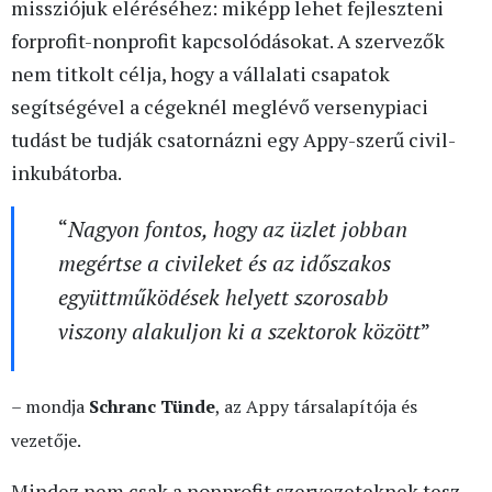
missziójuk eléréséhez: miképp lehet fejleszteni
forprofit-nonprofit kapcsolódásokat. A szervezők
nem titkolt célja, hogy a vállalati csapatok
segítségével a cégeknél meglévő versenypiaci
tudást be tudják csatornázni egy Appy-szerű civil-
inkubátorba.
“
Nagyon fontos, hogy az üzlet jobban
megértse a civileket és az időszakos
együttműködések helyett szorosabb
viszony alakuljon ki a szektorok között
”
– mondja
Schranc Tünde
, az Appy társalapítója és
vezetője.
Mindez nem csak a nonprofit szervezeteknek tesz