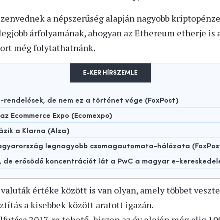
zenvednek a népszerűség alapján nagyobb kriptopénzek
legjobb árfolyamának, ahogyan az Ethereum etherje is a
sort még folytathatnánk.
E-KER HÍRSZEMLE
rendelések, de nem ez a történet vége (FoxPost)
t az Ecommerce Expo (Ecomexpo)
ázik a Klarna (Alza)
 Magyarország legnagyobb csomagautomata-hálózata (FoxPos
t, de erősödő koncentrációt lát a PwC a magyar e-kereskede
valuták értéke között is van olyan, amely többet veszte
ztítás a kisebbek között aratott igazán.
lfutása 2017-re tehető, hiszen az év elején még alig 10