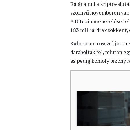
Rájár a rúd a kriptovalut
szörnyű novemberen van t
A Bitcoin menetelése tehá
183 milliárdra csökkent,
Különösen rosszul jött a 
darabolták fel, miután eg
ez pedig komoly bizonyta