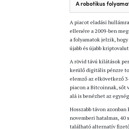
A robotikus folyama
A piacot eladási hullámr
ellenére a 2009-ben megs
a folyamatok jelzik, hog
újabb és újabb kriptovalu
A rövid távú kilátások p
kerülő digitális pénzre t
elemző az elkövetkező 3-
piacon a Bitcoinnak, sőt
alá is benézhet az egység
Hosszabb távon azonban k
novemberi hatalmas, 40 s
található alternatív fize