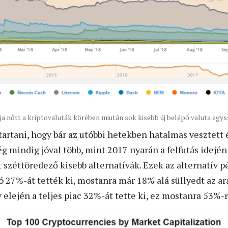
ja nőtt a kriptovaluták körében miután sok kisebb új belépő valuta egys
artani, hogy bár az utóbbi hetekben hatalmas vesztett é
 mindig jóval több, mint 2017 nyarán a felfutás idején 
 széttöredező kisebb alternatívák. Ezek az alternatív
ció 27%-át tették ki, mostanra már 18% alá süllyedt az 
 elején a teljes piac 32%-át tette ki, ez mostanra 53%-r