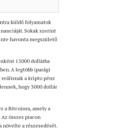
ontra küldő folyamatok
nanciáját. Sokak szerint
szinte havonta megszülető
enként 15000 dollárba
ben. A legtöbb iparági
 reálisnak a kripto pénz
tlennek, hogy 3000 dollár
z a Bitcoinra, amely a
 Az összes piacon
a növelte a részesedését.