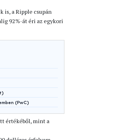
 is, a Ripple csupán
lig 92%-át éri az egykori
t)
lemben (PwC)
tt értékéből, mint a
00 dolláros árfolyam