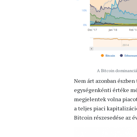
A Bitcoin dominanciá
Nem árt azonban észben t
egységenkénti értéke még
megjelentek volna piacot
a teljes piaci kapitalizá
Bitcoin részesedése az év