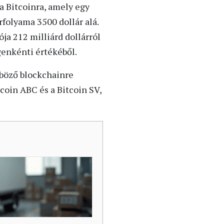
 a Bitcoinra, amely egy
folyama 3500 dollár alá.
ja 212 milliárd dollárról
genkénti értékéből.
nböző blockchainre
coin ABC és a Bitcoin SV,