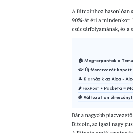
A Bitcoinhoz hasonlóan s
90%-át éri a mindenkori 
csúcsárfolyamának, és a 
🏠 Megtorpantak a Temu-
🐟 Új főszervezőt kapot
🎩 Klarnázik az Alza - Alz
🌶️ FoxPost + Packeta =
🍇 Változatlan élmezőny
Bár a nagyobb piacvezető 
Bitcoin, az igazi nagy pus
A Bitcoin emlékezetes fe