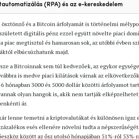
tautomatizálás (RPA) és az e-kereskedelem
a ösztönző és a Bitcoin árfolyamát is történelmi mélyp
zületett digitális pénz ezzel együtt növelte piaci domi
y a piac megtisztul és hamarosan sok, az utóbbi évben 
táktól elbúcsúzhatunk majd.
ersze a Bitcoinnak sem túl kedvezőek, az egykor egység
ovábbra is medve piaci kilátások várnak az elkövetkezők
6 hónapban 3000 és 5000 dollár közötti árfolyamot tart
 vannak olyan hangok is, akik nem tartják elképzelhete
enkénti ár.
ár lenne temetni a kriptovalutákat és különösen igaz e
zázalékos esés ellenére növelni tudta a népszerűségét.
tőeszköz között az ősz utolsó hónapjában 51%-ról 53%-r