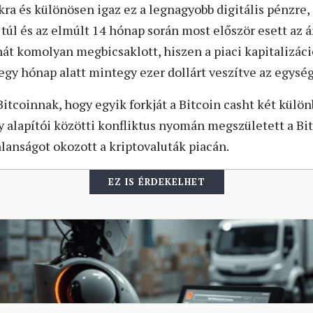
ákra és különösen igaz ez a legnagyobb digitális pénzre,
úl és az elmúlt 14 hónap során most először esett az ár
t komolyan megbicsaklott, hiszen a piaci kapitalizáció
 egy hónap alatt mintegy ezer dollárt veszítve az egysé
Bitcoinnak, hogy egyik forkját a Bitcoin casht két külö
y alapítói közötti konfliktus nyomán megszületett a Bit
lanságot okozott a kriptovaluták piacán.
EZ IS ÉRDEKELHET