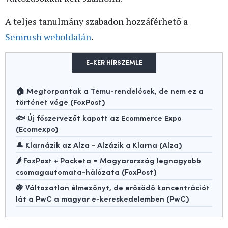
A teljes tanulmány szabadon hozzáférhető a
Semrush weboldalán
.
E-KER HÍRSZEMLE
🏠 Megtorpantak a Temu-rendelések, de nem ez a
történet vége (FoxPost)
🐟 Új főszervezőt kapott az Ecommerce Expo
(Ecomexpo)
🎩 Klarnázik az Alza - Alzázik a Klarna (Alza)
🌶️ FoxPost + Packeta = Magyarország legnagyobb
csomagautomata-hálózata (FoxPost)
🍇 Változatlan élmezőnyt, de erősödő koncentrációt
lát a PwC a magyar e-kereskedelemben (PwC)