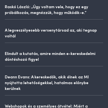
Raskó László: „Úgy voltam vele, hogy ez egy
próbálkozás, megnézzük, hogy működik-e.”
A legveszélyesebb versenytársad az, aki tegnap
voltál
Elindult a kutatás, amire minden e-kereskedelmi
döntéshozó figyel
Deann Evans: A kereskedők, akik élnek az MI
nyújtotta lehetőségekkel, hatalmas előnybe
kerülnek
Webshopok és a személyes átvétel: Miért a