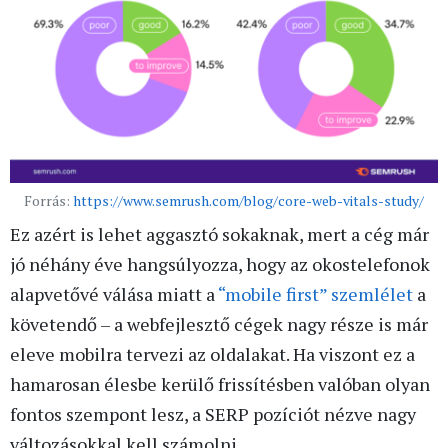
Forrás:
https://www.semrush.com/blog/core-web-vitals-study/
Ez azért is lehet aggasztó sokaknak, mert a cég már
jó néhány éve hangsúlyozza, hogy az okostelefonok
alapvetővé válása miatt a
“mobile first” szemlélet
a
követendő – a webfejlesztő cégek nagy része is már
eleve mobilra tervezi az oldalakat. Ha viszont ez a
hamarosan élesbe kerülő frissítésben valóban olyan
fontos szempont lesz, a SERP pozíciót nézve nagy
változásokkal kell számolni.