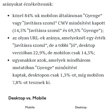
arányokat érzékeltessük:
közel 84%-uk mobilon általánosan “Gyenge”
vagy “Javításra szorul” CWV minősítést kapott
(14,5% “Javításra szorul” és 69,3% “Gyenge”);
az olyan URL-ek aránya, amelyeknél egy érték
“Javításra szorul”, de a többi “Jó”, desktop
verzióban 22,9%, de mobilon csak 14,5%;
ugyanakkor azok, amelyek mindhárom
mutatóban “Gyenge” minősítést
kaptak, desktopon csak 1,3%-ot, míg mobilon
7,8%-ot tesznek ki.