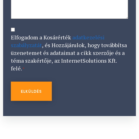
CONSENT
*
Elfogadom a Kosárérték
adatkezelési
szabályzatát
, és Hozzájárulok, hogy továbbítsa
üzenetemet és adataimat a cikk szerzője és a
téma szakértője, az InternetSolutions Kft.
felé.
*