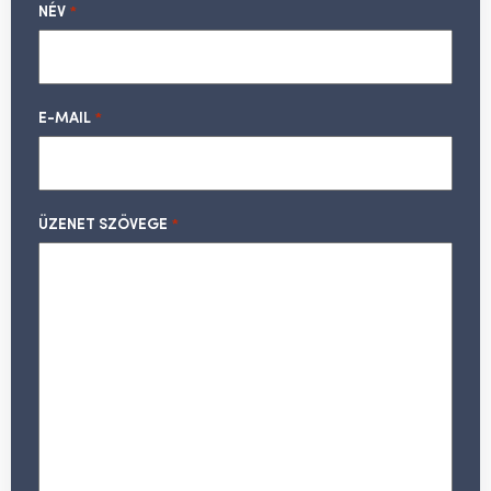
NÉV
*
E-MAIL
*
ÜZENET SZÖVEGE
*