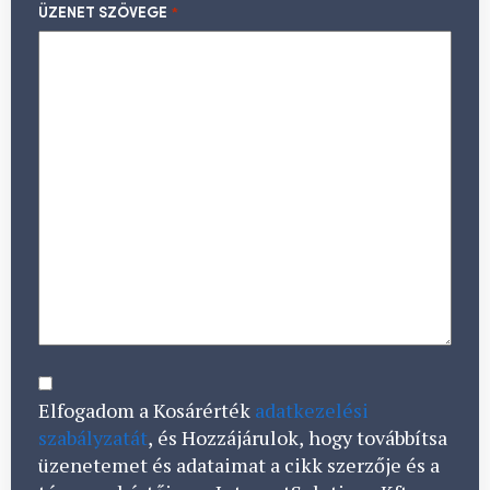
ÜZENET SZÖVEGE
*
CONSENT
*
Elfogadom a Kosárérték
adatkezelési
szabályzatát
, és Hozzájárulok, hogy továbbítsa
üzenetemet és adataimat a cikk szerzője és a