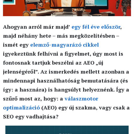
Ahogyan arról már majd’
egy fél éve először
,
majd néhány hete – más megközelítésben –
ismét egy
elemző-magyarázó cikkel
igyekeztünk felhívni a figyelmet, úgy most is
fontosnak tartjuk beszélni az AEO „új
jelenségéről”. Az ismerkedés mellett azonban a
mindennapi használhatóság bemutatására (és
így: a hasznára) is hangsúlyt helyeznénk. Így a
szűrő most az, hogy: a
válaszmotor
optimalizáció
(AEO) egy új szakma, vagy csak a
SEO egy vadhajtása?