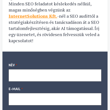
Minden SEO feladatot késlekedés nélkül,
magas minőségben végzünk az
InternetSolutions Kft.
-nél a SEO audittól a
stratégiakészítésen és tanácsadáson át a SEO
tartalomfejlesztésig, akár AI támogatással. Írj
egy üzenetet, és rövidesen felvesszük veled a
kapcsolatot!
NÉV
*
E-MAIL
*