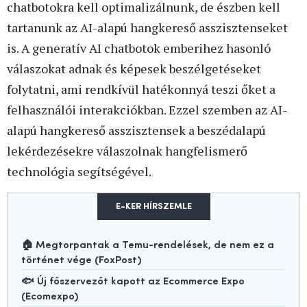
chatbotokra kell optimalizálnunk, de észben kell
tartanunk az AI-alapú hangkereső asszisztenseket
is. A generatív AI chatbotok emberihez hasonló
válaszokat adnak és képesek beszélgetéseket
folytatni, ami rendkívül hatékonnyá teszi őket a
felhasználói interakciókban. Ezzel szemben az AI-
alapú hangkereső asszisztensek a beszédalapú
lekérdezésekre válaszolnak hangfelismerő
technológia segítségével.
E-KER HÍRSZEMLE
🏠 Megtorpantak a Temu-rendelések, de nem ez a
történet vége (FoxPost)
🐟 Új főszervezőt kapott az Ecommerce Expo
(Ecomexpo)