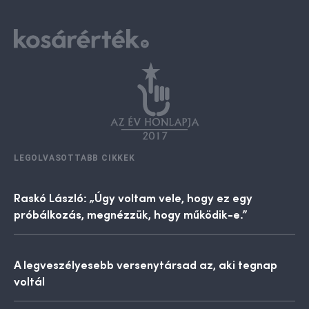
LEGOLVASOTTABB CIKKEK
Raskó László: „Úgy voltam vele, hogy ez egy
próbálkozás, megnézzük, hogy működik-e.”
A legveszélyesebb versenytársad az, aki tegnap
voltál