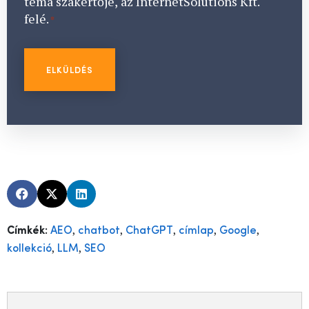
téma szakértője, az InternetSolutions Kft.
felé.
*
,
,
,
,
,
Címkék:
AEO
chatbot
ChatGPT
címlap
Google
,
,
kollekció
LLM
SEO