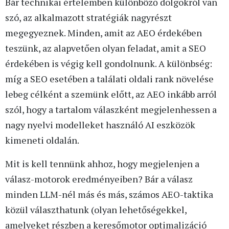
Bár technikai értelemben különböző dolgokról van
szó, az alkalmazott stratégiák nagyrészt
megegyeznek. Minden, amit az AEO érdekében
teszünk, az alapvetően olyan feladat, amit a SEO
érdekében is végig kell gondolnunk. A különbség:
míg a SEO esetében a találati oldali rank növelése
lebeg célként a szemünk előtt, az AEO inkább arról
szól, hogy a tartalom válaszként megjelenhessen a
nagy nyelvi modelleket használó AI eszközök
kimeneti oldalán.
Mit is kell tennünk ahhoz, hogy megjelenjen a
válasz-motorok eredményeiben? Bár a válasz
minden LLM-nél más és más, számos AEO-taktika
közül választhatunk (olyan lehetőségekkel,
amelyeket részben a keresőmotor optimalizáció