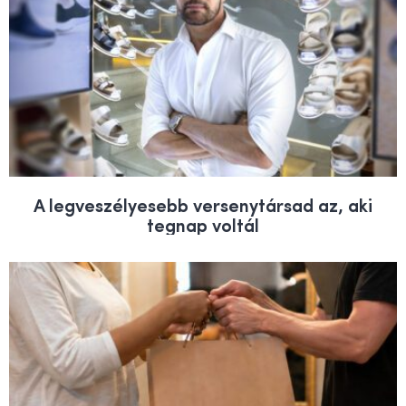
A legveszélyesebb versenytársad az, aki
tegnap voltál