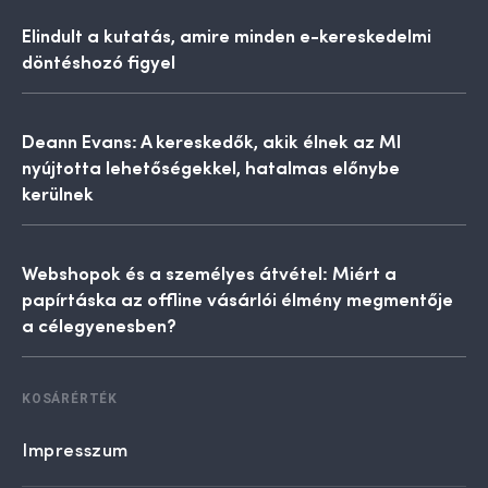
Elindult a kutatás, amire minden e-kereskedelmi
döntéshozó figyel
Deann Evans: A kereskedők, akik élnek az MI
nyújtotta lehetőségekkel, hatalmas előnybe
kerülnek
Webshopok és a személyes átvétel: Miért a
papírtáska az offline vásárlói élmény megmentője
a célegyenesben?
KOSÁRÉRTÉK
Impresszum