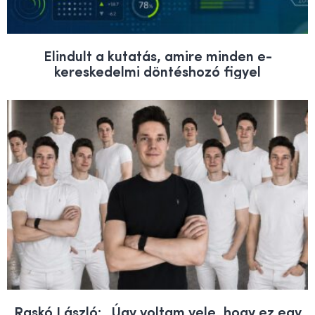
Elindult a kutatás, amire minden e-
kereskedelmi döntéshozó figyel
Raskó László: „Úgy voltam vele, hogy ez egy