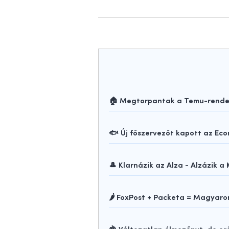
🏠 Megtorpantak a Temu-rendelé
🐟 Új főszervezőt kapott az Ec
🎩 Klarnázik az Alza - Alzázik a 
🌶️ FoxPost + Packeta = Magya
🍇 Változatlan élmezőnyt, de e