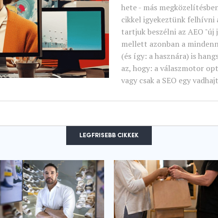
hete - más megközelítésbe
cikkel igyekeztünk felhívni
tartjuk beszélni az AEO "új 
mellett azonban a mindenn
(és így: a hasznára) is han
az, hogy: a válaszmotor opt
vagy csak a SEO egy vadhaj
LEGFRISEBB CIKKEK