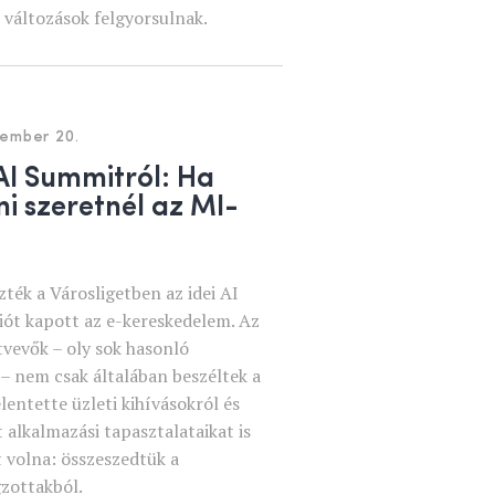
a változások felgyorsulnak.
tember 20.
AI Summitról: Ha
i szeretnél az MI-
ék a Városligetben az idei AI
iót kapott az e-kereskedelem. Az
tvevők – oly sok hasonló
– nem csak általában beszéltek a
lentette üzleti kihívásokról és
 alkalmazási tapasztalataikat is
 volna: összeszedtük a
zottakból.