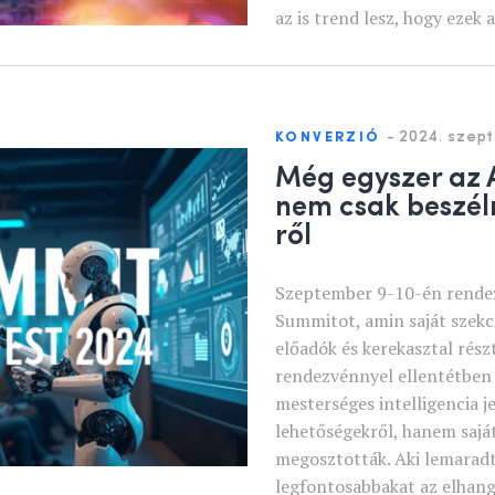
az is trend lesz, hogy ezek 
-
2024. szep
KONVERZIÓ
Még egyszer az 
nem csak beszéln
ről
Szeptember 9-10-én rendezt
Summitot, amin saját szekc
előadók és kerekasztal rész
rendezvénnyel ellentétben 
mesterséges intelligencia je
lehetőségekről, hanem saját
megosztották. Aki lemaradt
legfontosabbakat az elhang