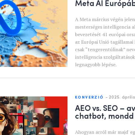
Meta AI Európá
A Meta március végén jelent
mesterséges intelligencia a
bevezetését 41 európai ors
az Európai Unió tagállamai i
csak “tengerentúlinak” neve
intelligencia szolgáltatáso
legnagyobb lépése.
-
2025. április
KONVERZIÓ
AEO vs. SEO – a
chatbot, mondd
Ahogyan arról már majd' eg