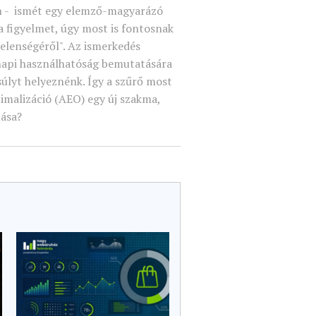
n - ismét egy elemző-magyarázó
 a figyelmet, úgy most is fontosnak
jelenségéről". Az ismerkedés
api használhatóság bemutatására
gsúlyt helyeznénk. Így a szűrő most
imalizáció (AEO) egy új szakma,
tása?