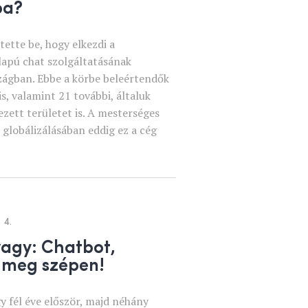
ba?
ette be, hogy elkezdi a
lapú chat szolgáltatásának
zágban. Ebbe a körbe beleértendők
s, valamint 21 további, általuk
zett területet is. A mesterséges
k globálizálásában eddig ez a cég
 4.
vagy: Chatbot,
 meg szépen!
y fél éve először, majd néhány