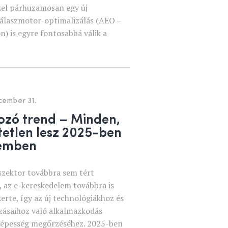
zzel párhuzamosan egy új
 válaszmotor-optimalizálás (AEO –
) is egyre fontosabbá válik a
cember 31.
zó trend – Minden,
etlen lesz 2025-ben
lemben
 szektor továbbra sem tért
 az e-kereskedelem továbbra is
zerte, így az új technológiákhoz és
ozásaihoz való alkalmazkodás
képesség megőrzéséhez. 2025-ben