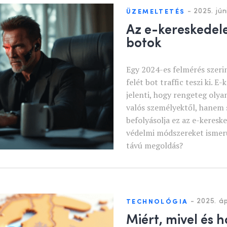
-
2025. jún
ÜZEMELTETÉS
Az e-kereskedel
botok
Egy 2024-es felmérés szerin
felét bot traffic teszi ki. 
jelenti, hogy rengeteg olya
valós személyektől, hanem 
befolyásolja ez az e-keresk
védelmi módszereket ismerü
távú megoldás?
-
2025. ápr
TECHNOLÓGIA
Miért, mivel és 