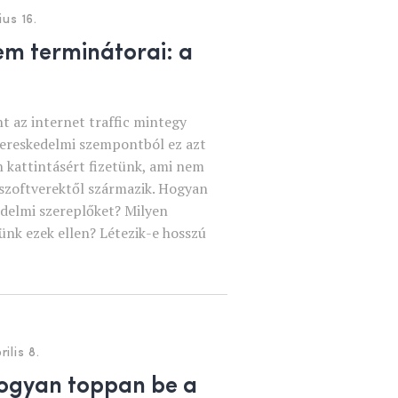
ius 16.
em terminátorai: a
t az internet traffic mintegy
E-kereskedelmi szempontból ez azt
n kattintásért fizetünk, ami nem
szoftverektől származik. Hogyan
edelmi szereplőket? Milyen
nk ezek ellen? Létezik-e hosszú
ilis 8.
hogyan toppan be a