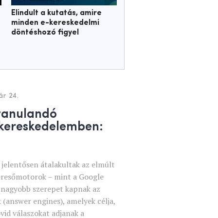
Elindult a kutatás, amire
minden e-kereskedelmi
döntéshozó figyel
ár 24.
, tanulandó
kereskedelemben:
 jelentősen átalakultak az elmúlt
resőmotorok – mint a Google
e nagyobb szerepet kapnak az
(answer engines), amelyek célja,
vid válaszokat adjanak a