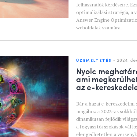
felhasználók kérdéseire. E
optimalizálási stratégia, a
Answer Engine Optimization
weboldalak számára.
-
2024. de
ÜZEMELTETÉS
Nyolc meghatáro
ami megkerülhet
az e-kereskede
Bár a hazai e-kereskedelmi
magához a 2023-as sokkból,
dinamikusan fejlődik világs
a fogyasztói szokások vált
elengedhetetlen a verseny