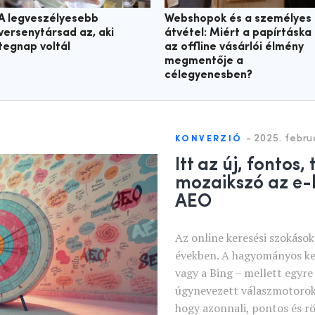
A legveszélyesebb
Webshopok és a személyes
versenytársad az, aki
átvétel: Miért a papírtáska
tegnap voltál
az offline vásárlói élmény
megmentője a
célegyenesben?
-
2025. febru
KONVERZIÓ
Itt az új, fontos
mozaikszó az e-
AEO
Az online keresési szokások
években. A hagyományos ke
vagy a Bing – mellett egyr
úgynevezett válaszmotorok 
hogy azonnali, pontos és rö