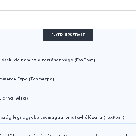
E-KER HÍRSZEMLE
sek, de nem ez a történet vége (FoxPost)
ommerce Expo (Ecomexpo)
Klarna (Alza)
rország legnagyobb csomagautomata-hálózata (FoxPost)
rősödő koncentrációt lát a PwC a magyar e-kereskedelemben